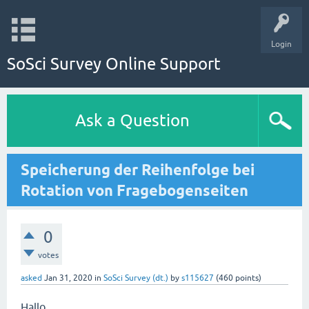
Login
SoSci Survey Online Support
Ask a Question
Speicherung der Reihenfolge bei
Rotation von Fragebogenseiten
0
votes
asked
Jan 31, 2020
in
SoSci Survey (dt.)
by
s115627
(
460
points)
Hallo,