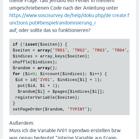
meine Frage: fällt jemand ein Fehler in meinem
umgeschriebenen Code nach der Anleitung unter
https://www.soscisurvey.de/help/doku.php/de:create:f
unctions:put#beispielrandomisierung_i
auf, oder sollte das so funktionieren?
if
 (!
isset
(
$seiten
$seiten
 = 
array
(
'TR01'
, 
'TR02'
, 
'TR03'
, 
'TR04'
, 
'T
$indices
 = array_keys(
$seiten
);

shuffle(
$indices
$random
 = 
array
for
 (
$i
=
0
; 
$i
<count(
$indices
); 
$i
++) {

$id
 = id(
'IV01'
, 
$indices
[
$i
] + 
1
);

  put(
$id
, 
$i
 + 
1
);

$random
[
$i
] = 
$pages
[
$indices
[
$i
]];

 registerVariable(
$seiten
);

}

setPageOrder(
$random
, 
'TYPINT'
Außerdem:
Muss ich die Variable IV01 irgendwo erstellen bzw.
was genau bedeutet "interne Variable aus Frage-