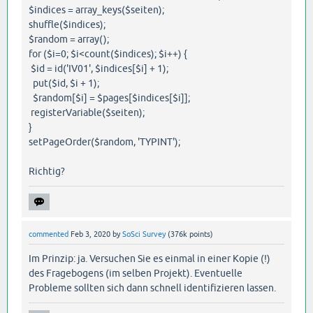
$indices = array_keys($seiten);
shuffle($indices);
$random = array();
for ($i=0; $i<count($indices); $i++) {
$id = id('IV01', $indices[$i] + 1);
put($id, $i + 1);
$random[$i] = $pages[$indices[$i]];
registerVariable($seiten);
}
setPageOrder($random, 'TYPINT');
Richtig?
commented
Feb 3, 2020
by
SoSci Survey
(
376k
points)
Im Prinzip: ja. Versuchen Sie es einmal in einer Kopie (!)
des Fragebogens (im selben Projekt). Eventuelle
Probleme sollten sich dann schnell identifizieren lassen.