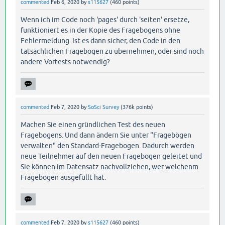
commented
Feb 6, 2020
by
s115627
(
460
points)
Wenn ich im Code noch 'pages' durch 'seiten' ersetze,
funktioniert es in der Kopie des Fragebogens ohne
Fehlermeldung. Ist es dann sicher, den Code in den
tatsächlichen Fragebogen zu übernehmen, oder sind noch
andere Vortests notwendig?
commented
Feb 7, 2020
by
SoSci Survey
(
376k
points)
Machen Sie einen gründlichen Test des neuen
Fragebogens. Und dann ändern Sie unter "Fragebögen
verwalten" den Standard-Fragebogen. Dadurch werden
neue Teilnehmer auf den neuen Fragebogen geleitet und
Sie können im Datensatz nachvollziehen, wer welchenm
Fragebogen ausgefüllt hat.
commented
Feb 7, 2020
by
s115627
(
460
points)