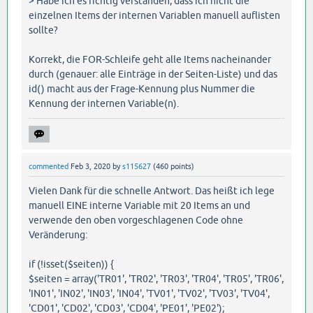
> Habe ich es richtig verstanden, dass ich nicht die
einzelnen Items der internen Variablen manuell auflisten
sollte?
Korrekt, die FOR-Schleife geht alle Items nacheinander
durch (genauer: alle Einträge in der Seiten-Liste) und das
id() macht aus der Frage-Kennung plus Nummer die
Kennung der internen Variable(n).
commented
Feb 3, 2020
by
s115627
(
460
points)
Vielen Dank für die schnelle Antwort. Das heißt ich lege
manuell EINE interne Variable mit 20 Items an und
verwende den oben vorgeschlagenen Code ohne
Veränderung:
if (!isset($seiten)) {
$seiten = array('TR01', 'TR02', 'TR03', 'TR04', 'TR05', 'TR06',
'IN01', 'IN02', 'IN03', 'IN04', 'TV01', 'TV02', 'TV03', 'TV04',
'CD01', 'CD02', 'CD03', 'CD04', 'PE01', 'PE02');