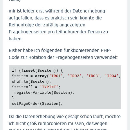
mir ist leider erst während der Datenerhebung
aufgefallen, dass es praktisch sein könnte die
Reihenfolge der zufällig angezeigten
Fragebogenseiten pro teilnehmender Person zu
haben.
Bisher habe ich folgenden funktionierenden PHP-
Code zur Rotation der Fragebogenseiten verwendet:
if
 (!
isset
(
$seiten
$seiten
 = 
array
(
'TR01'
, 
'TR02'
, 
'TR03'
, 
'TR04'
, 
'T
shuffle(
$seiten
$seiten
[] = 
'TYPINT'
;

 registerVariable(
$seiten
);

}

setPageOrder(
$seiten
Da die Datenerhebung wie gesagt schon läuft, möchte
ich nicht groß rumprobieren müssen, deswegen