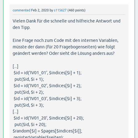
commented
Feb 2, 2020
by
s115627
(
460
points)
Vielen Dank für die schnelle und hilfreiche Antwort und
den Tipp.
Eine Frage noch zum Code mit den internen Variablen,
müsste der dann (für 20 Fragebogenseiten) wie folgt
geändert werden? Oder sieht die Lösung anders aus?
[...]
$id = id('IV01_01', $indices[$i] + 1);
put($id, $i + 1);
$id = id('IV01_02', $indices[$i] + 2);
put($id, $i + 2);
$id = id('IV01_03', $indices[$i] + 3);
put($id, $i + 3);
[...]
$id = id('IV01_20', $indices[$i] + 20);
put($id, $i + 20);
$random[$i] = $pages[$indices[$i]];
registerVariable($seiten);