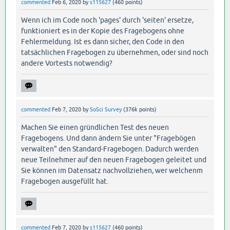
commented
Feb 6, 2020
by
s115627
(
460
points)
Wenn ich im Code noch 'pages' durch 'seiten' ersetze,
funktioniert es in der Kopie des Fragebogens ohne
Fehlermeldung. Ist es dann sicher, den Code in den
tatsächlichen Fragebogen zu übernehmen, oder sind noch
andere Vortests notwendig?
commented
Feb 7, 2020
by
SoSci Survey
(
376k
points)
Machen Sie einen gründlichen Test des neuen
Fragebogens. Und dann ändern Sie unter "Fragebögen
verwalten" den Standard-Fragebogen. Dadurch werden
neue Teilnehmer auf den neuen Fragebogen geleitet und
Sie können im Datensatz nachvollziehen, wer welchenm
Fragebogen ausgefüllt hat.
commented
Feb 7, 2020
by
s115627
(
460
points)