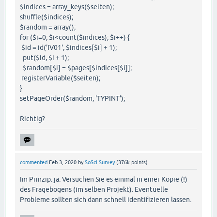
$indices = array_keys($seiten);
shuffle($indices);
$random = array();
for ($i=0; $i<count($indices); $i++) {
$id = id('IV01', $indices[$i] + 1);
put($id, $i + 1);
$random[$i] = $pages[$indices[$i]];
registerVariable($seiten);
}
setPageOrder($random, 'TYPINT');
Richtig?
commented
Feb 3, 2020
by
SoSci Survey
(
376k
points)
Im Prinzip: ja. Versuchen Sie es einmal in einer Kopie (!)
des Fragebogens (im selben Projekt). Eventuelle
Probleme sollten sich dann schnell identifizieren lassen.