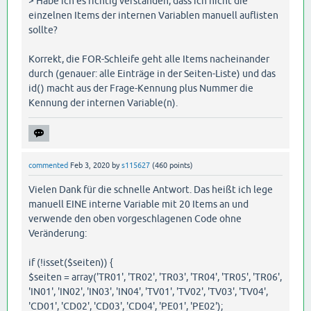
> Habe ich es richtig verstanden, dass ich nicht die
einzelnen Items der internen Variablen manuell auflisten
sollte?
Korrekt, die FOR-Schleife geht alle Items nacheinander
durch (genauer: alle Einträge in der Seiten-Liste) und das
id() macht aus der Frage-Kennung plus Nummer die
Kennung der internen Variable(n).
commented
Feb 3, 2020
by
s115627
(
460
points)
Vielen Dank für die schnelle Antwort. Das heißt ich lege
manuell EINE interne Variable mit 20 Items an und
verwende den oben vorgeschlagenen Code ohne
Veränderung:
if (!isset($seiten)) {
$seiten = array('TR01', 'TR02', 'TR03', 'TR04', 'TR05', 'TR06',
'IN01', 'IN02', 'IN03', 'IN04', 'TV01', 'TV02', 'TV03', 'TV04',
'CD01', 'CD02', 'CD03', 'CD04', 'PE01', 'PE02');