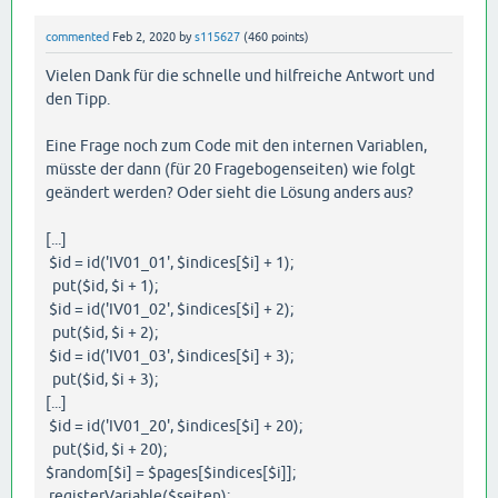
commented
Feb 2, 2020
by
s115627
(
460
points)
Vielen Dank für die schnelle und hilfreiche Antwort und
den Tipp.
Eine Frage noch zum Code mit den internen Variablen,
müsste der dann (für 20 Fragebogenseiten) wie folgt
geändert werden? Oder sieht die Lösung anders aus?
[...]
$id = id('IV01_01', $indices[$i] + 1);
put($id, $i + 1);
$id = id('IV01_02', $indices[$i] + 2);
put($id, $i + 2);
$id = id('IV01_03', $indices[$i] + 3);
put($id, $i + 3);
[...]
$id = id('IV01_20', $indices[$i] + 20);
put($id, $i + 20);
$random[$i] = $pages[$indices[$i]];
registerVariable($seiten);