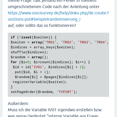
meine Frage: fällt jemand ein Fehler in meinem
umgeschriebenen Code nach der Anleitung unter
https://www.soscisurvey.de/help/doku.php/de:create:f
unctions:put#beispielrandomisierung_i
auf, oder sollte das so funktionieren?
if
 (!
isset
(
$seiten
$seiten
 = 
array
(
'TR01'
, 
'TR02'
, 
'TR03'
, 
'TR04'
, 
'T
$indices
 = array_keys(
$seiten
);

shuffle(
$indices
$random
 = 
array
for
 (
$i
=
0
; 
$i
<count(
$indices
); 
$i
++) {

$id
 = id(
'IV01'
, 
$indices
[
$i
] + 
1
);

  put(
$id
, 
$i
 + 
1
);

$random
[
$i
] = 
$pages
[
$indices
[
$i
]];

 registerVariable(
$seiten
);

}

setPageOrder(
$random
, 
'TYPINT'
Außerdem:
Muss ich die Variable IV01 irgendwo erstellen bzw.
was genau bedeutet "interne Variable aus Frage-