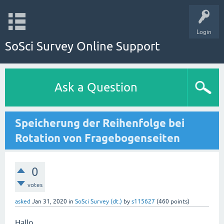
Login
SoSci Survey Online Support
Ask a Question
Speicherung der Reihenfolge bei
Rotation von Fragebogenseiten
0
votes
asked
Jan 31, 2020
in
SoSci Survey (dt.)
by
s115627
(
460
points)
Hallo,