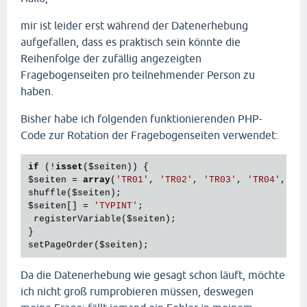
mir ist leider erst während der Datenerhebung
aufgefallen, dass es praktisch sein könnte die
Reihenfolge der zufällig angezeigten
Fragebogenseiten pro teilnehmender Person zu
haben.
Bisher habe ich folgenden funktionierenden PHP-
Code zur Rotation der Fragebogenseiten verwendet:
if
 (!
isset
(
$seiten
$seiten
 = 
array
(
'TR01'
, 
'TR02'
, 
'TR03'
, 
'TR04'
, 
'T
shuffle(
$seiten
$seiten
[] = 
'TYPINT'
;

 registerVariable(
$seiten
);

}

setPageOrder(
$seiten
Da die Datenerhebung wie gesagt schon läuft, möchte
ich nicht groß rumprobieren müssen, deswegen