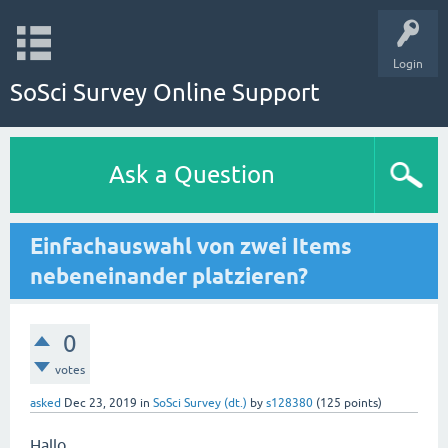
Login
SoSci Survey Online Support
Ask a Question
Einfachauswahl von zwei Items
nebeneinander platzieren?
0
votes
asked
Dec 23, 2019
in
SoSci Survey (dt.)
by
s128380
(
125
points)
Hallo,