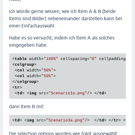
ich würde gerne wissen, wie ich Item A & B (beide
Items sind Bilder) nebeneinander darstellen kann bei
einer Einfachauswahl.
Habe es so versucht, indem ich Item A als solches
eingegeben habe:
<
table
width
=
"100%"
cellspacing
=
"0"
cellpadding
=
"0
<
colgroup
>
<
col
width
=
"50%"
>
<
col
width
=
"50%"
>
</
colgroup
>
<
tr
>
<
td
>
<
img
src
=
"Scenario1a.png"
/>
</
td
>
dann Item B mit:
<
td
>
<
img
src
=
"Scenario3a.png"
/>
</
td
>
</
tr
>
</
ta
Die selection options wurden wie folgt ausgewählt: