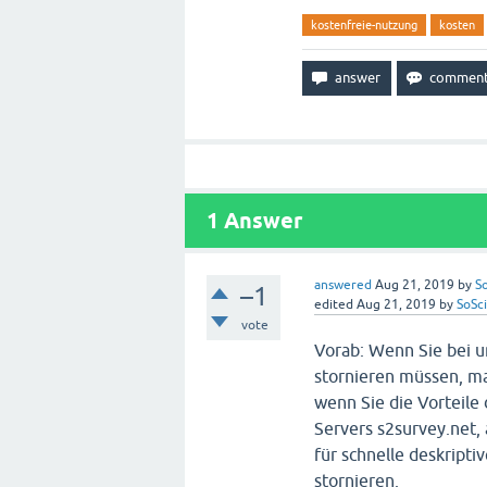
kostenfreie-nutzung
kosten
1
Answer
answered
Aug 21, 2019
by
S
–1
edited
Aug 21, 2019
by
SoSc
vote
Vorab: Wenn Sie bei u
stornieren müssen, mac
wenn Sie die Vorteil
Servers s2survey.net
für schnelle deskripti
stornieren.