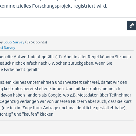
 kommerzielles Forschungsprojekt registriert wird.
by
SoSci Survey
(
376k
points)
ci Survey
nen die Antwort nicht gefällt (-1). Aber in aller Regel können Sie auch
sstück nicht einfach nach 6 Wochen zurückgeben, wenn Sie
e Farbe nicht gefällt.
st ein kleines Unternehmen und investiert sehr viel, damit wir den
ng kostenlos bereitstellen können. Und mit kostenlos meine ich
ts davon haben - anders als Google, wo z.B. Metadaten über Teilnehmer
egenzug verlangen wir von unseren Nutzern aber auch, dass sie kurz
 (die ich im Zuge Ihrer Anfrage nochmal deutliche gestaltet habe),
ichtig" und "kaufen" klicken.