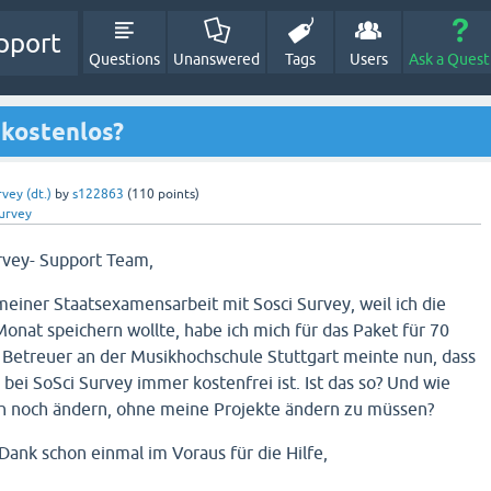
pport
Questions
Unanswered
Tags
Users
Ask a Quest
kostenlos?
vey (dt.)
by
s122863
(
110
points)
Survey
rvey- Support Team,
einer Staatsexamensarbeit mit Sosci Survey, weil ich die
Monat speichern wollte, habe ich mich für das Paket für 70
 Betreuer an der Musikhochschule Stuttgart meinte nun, dass
ei SoSci Survey immer kostenfrei ist. Ist das so? Und wie
ich noch ändern, ohne meine Projekte ändern zu müssen?
Dank schon einmal im Voraus für die Hilfe,