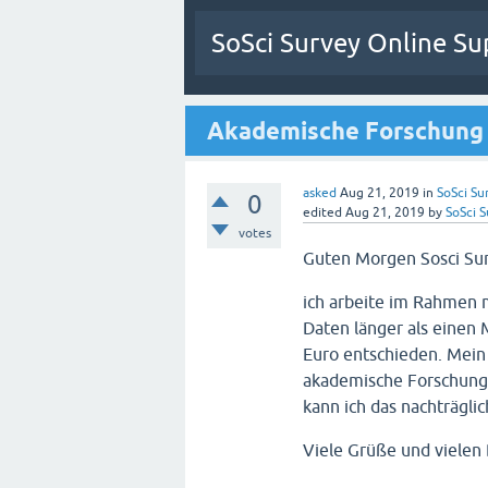
SoSci Survey Online Su
Akademische Forschung 
asked
Aug 21, 2019
in
SoSci Sur
0
edited
Aug 21, 2019
by
SoSci 
votes
Guten Morgen Sosci Su
ich arbeite im Rahmen m
Daten länger als einen 
Euro entschieden. Mein
akademische Forschung b
kann ich das nachträgl
Viele Grüße und vielen 