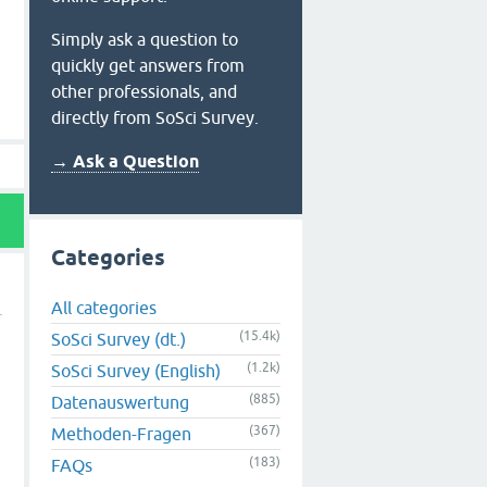
Simply ask a question to
quickly get answers from
other professionals, and
directly from SoSci Survey.
→ Ask a Question
Categories
All categories
(15.4k)
SoSci Survey (dt.)
(1.2k)
SoSci Survey (English)
(885)
Datenauswertung
(367)
Methoden-Fragen
(183)
FAQs