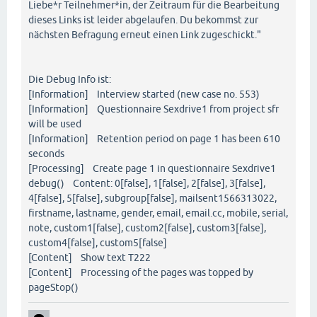
Liebe*r Teilnehmer*in, der Zeitraum für die Bearbeitung
dieses Links ist leider abgelaufen. Du bekommst zur
nächsten Befragung erneut einen Link zugeschickt."
Die Debug Info ist:
[Information] Interview started (new case no. 553)
[Information] Questionnaire Sexdrive1 from project sfr
will be used
[Information] Retention period on page 1 has been 610
seconds
[Processing] Create page 1 in questionnaire Sexdrive1
debug() Content: 0[false], 1[false], 2[false], 3[false],
4[false], 5[false], subgroup[false], mailsent1566313022,
firstname, lastname, gender, email, email.cc, mobile, serial,
note, custom1[false], custom2[false], custom3[false],
custom4[false], custom5[false]
[Content] Show text T222
[Content] Processing of the pages was topped by
pageStop()