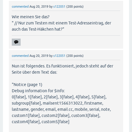
commented
Aug 20, 2019
by
s122051
(
200
points)
Wie meinen Sie das?
" // Nur zum Testen mit einem Test-Adresseintrag, der
auch das Test-Häkchen hat?"
commented
Aug 20, 2019
by
s122051
(
200
points)
Nun ist folgendes. Es funktioniert, jedoch steht auf der
Seite über dem Text das:
"Notice (page 1)
Debug information for $info:
0[false], 1[false], 2[false], 3[false], 4[false], 5[false],
subgroup[false], mailsent1566313022, firstname,
lastname, gender, email, email.cc, mobile, serial, note,
custom1[false], custom2[false], custom3[false],
custom4[false], custom5[false]