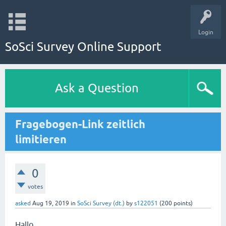
Login
SoSci Survey Online Support
Ask a Question
Fragebogen-Link zeitlich
limitieren
0
votes
asked
Aug 19, 2019
in
SoSci Survey (dt.)
by
s122051
(
200
points)
Hallo,