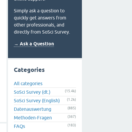
Simply ask a question to
quickly get answers from
other professionals, and
directly from SoSci Survey.
→ Ask a Question
Categories
All categories
(15.4k)
SoSci Survey (dt.)
(1.2k)
SoSci Survey (English)
(885)
Datenauswertung
(367)
Methoden-Fragen
(183)
FAQs