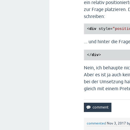
ein relativ positionie
zur Frage platzieren.
schreiben:
<
div
style
=
"positi
... und hinter die Fra
</
div
>
Nein, ich behaupte ni
Aber es ist ja auch ke
bei der Umsetzung hak
gleich mit einem Prete
commented
Nov 3, 2017
b