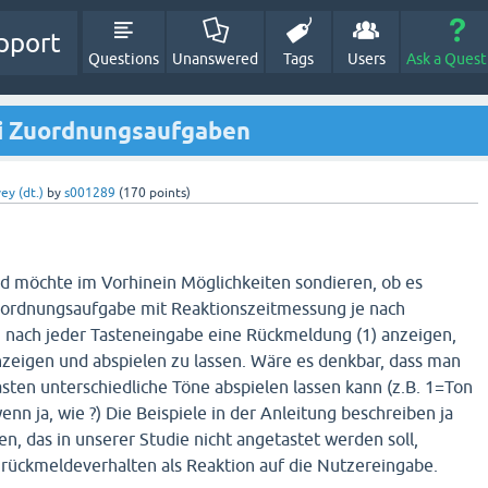
pport
Questions
Unanswered
Tags
Users
Ask a Quest
i Zuordnungsaufgaben
ey (dt.)
by
s001289
(
170
points)
nd möchte im Vorhinein Möglichkeiten sondieren, ob es
 Zuordnungsaufgabe mit Reaktionszeitmessung je nach
nach jeder Tasteneingabe eine Rückmeldung (1) anzeigen,
anzeigen und abspielen zu lassen. Wäre es denkbar, dass man
asten unterschiedliche Töne abspielen lassen kann (z.B. 1=Ton
enn ja, wie ?) Die Beispiele in der Anleitung beschreiben ja
n, das in unserer Studie nicht angetastet werden soll,
rückmeldeverhalten als Reaktion auf die Nutzereingabe.