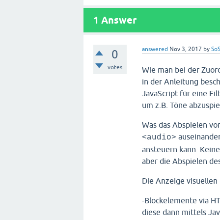
1
Answer
answered
Nov 3, 2017
by
SoS
0
votes
Wie man bei der Zuord
in der Anleitung besc
JavaScript für eine Fi
um z.B. Töne abzuspie
Was das Abspielen vo
auseinander
<audio>
ansteuern kann. Keine 
aber die Abspielen des
Die Anzeige visuellen 
-Blockelemente via HT
diese dann mittels Ja