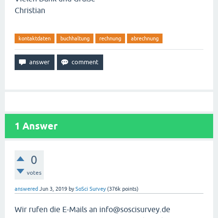
Christian
kontaktdaten
buchhaltung
rechnung
abrechnung
1
Answer
0
votes
answered
Jun 3, 2019
by
SoSci Survey
(
376k
points)
Wir rufen die E-Mails an info@soscisurvey.de