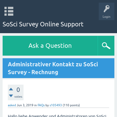
Login
SoSci Survey Online Support
Ask a Question
Administrativer Kontakt zu SoSci
Survey - Rechnung
0
votes
asked
Jun 3, 2019
in
FAQs
by
s105493
(
110
points)
Hallo liebe Anwender und Administratoren von SoSci