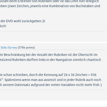
nzahl beim Erstellen von Rubriken oder ist das Limit hier lediglich
ben (zwei Zeichen, jeweils eine Kombination von Buchstaben und
ch die DVD wohl zurückgeben ;D
lich!
y
SoSci Survey
(
376k
points)
ste Beschränkung bei der Anzahl der Rubriken ist die Übersicht im
Dutzend Rubriken dürften links in der Navigation ziemlich chaotisch
ie schon schreiben, durch die Kennung auf 26 x 36 Zeichen = 936
t". Spätestens wenn man aus ausreizt und in jeder Rubrik auch noch
it seinem Datensatz aufgrund der vielen Variablen nicht mehr froh :)