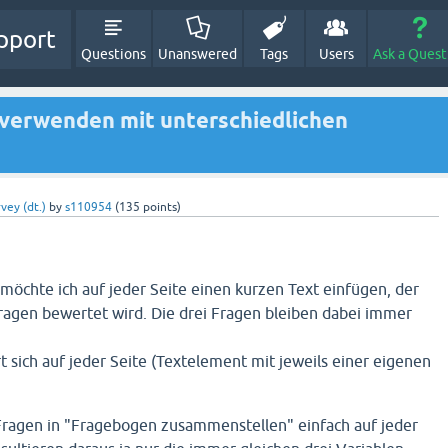
pport
Questions
Unanswered
Tags
Users
Ask a Quest
 verwenden mit unterschiedlichen
vey (dt.)
by
s110954
(
135
points)
öchte ich auf jeder Seite einen kurzen Text einfügen, der
ragen bewertet wird. Die drei Fragen bleiben dabei immer
t sich auf jeder Seite (Textelement mit jeweils einer eigenen
Fragen in "Fragebogen zusammenstellen" einfach auf jeder