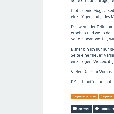
Seite erneut einfüge, re
Gibt es eine Möglichkei
einzufügen und jedes M
D.h. wenn der Teilnehme
erhoben und wenn der T
Seite 2 beantwortet, wi
Bisher bin ich nur auf 
Seite eine "neue" Varia
einzufügen. Vielleicht g
Vielen Dank im Voraus 
P.S.: ich hoffe, Ihr hab
frage-wiederholen
frage-meh