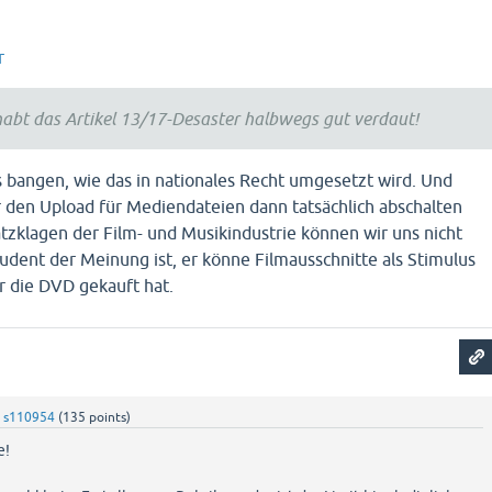
r
r habt das Artikel 13/17-Desaster halbwegs gut verdaut!
 es bangen, wie das in nationales Recht umgesetzt wird. Und
 den Upload für Mediendateien dann tatsächlich abschalten
zklagen der Film- und Musikindustrie können wir uns nicht
Student der Meinung ist, er könne Filmausschnitte als Stimulus
r die DVD gekauft hat.
y
s110954
(
135
points)
e!