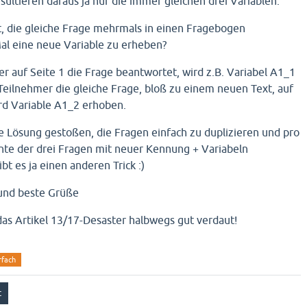
sultieren daraus ja nur die immer gleichen drei Variablen.
t, die gleiche Frage mehrmals in einen Fragebogen
al eine neue Variable zu erheben?
r auf Seite 1 die Frage beantwortet, wird z.B. Variabel A1_1
eilnehmer die gleiche Frage, bloß zu einem neuen Text, auf
rd Variable A1_2 erhoben.
die Lösung gestoßen, die Fragen einfach zu duplizieren und pro
nte der drei Fragen mit neuer Kennung + Variabeln
ibt es ja einen anderen Trick :)
und beste Grüße
t das Artikel 13/17-Desaster halbwegs gut verdaut!
rfach