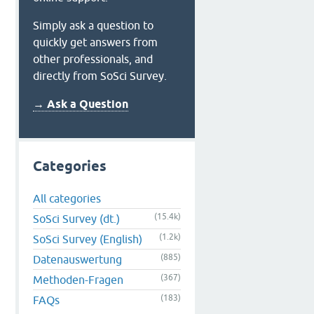
Simply ask a question to
quickly get answers from
other professionals, and
directly from SoSci Survey.
→ Ask a Question
Categories
All categories
(15.4k)
SoSci Survey (dt.)
(1.2k)
SoSci Survey (English)
(885)
Datenauswertung
(367)
Methoden-Fragen
(183)
FAQs