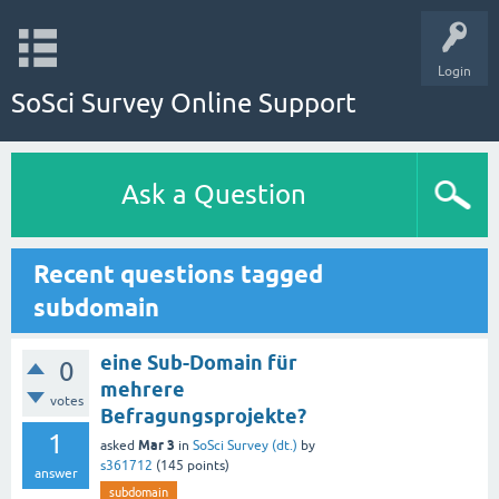
Login
SoSci Survey Online Support
Ask a Question
Recent questions tagged
subdomain
eine Sub-Domain für
0
mehrere
votes
Befragungsprojekte?
1
Mar 3
asked
in
SoSci Survey (dt.)
by
s361712
(
145
points)
answer
subdomain