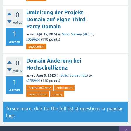
Umleitung der Projekt-
0
Domain auf eigne Third-
votes
Party Domain
1
Apr 15, 2024
asked
in
SoSci Survey (dt.)
by
s059624
(
110
points)
answer
subdomain
Domain Änderung bei
0
Hochschullizenz
votes
Aug 8, 2023
asked
in
SoSci Survey (dt.)
by
1
s258944
(
110
points)
hochschullizenz
subdomain
answer
server-lizenz
umzug
To see more, click for the
full list of questions
or
popular
tags
.