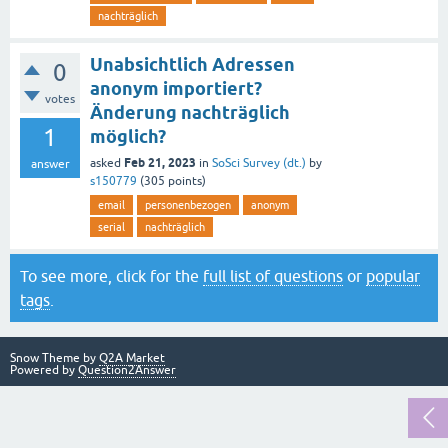
nachträglich
Unabsichtlich Adressen
0
anonym importiert?
votes
Änderung nachträglich
1
möglich?
Feb 21, 2023
asked
in
SoSci Survey (dt.)
by
answer
s150779
(
305
points)
email
personenbezogen
anonym
serial
nachträglich
To see more, click for the
full list of questions
or
popular
tags
.
Snow Theme by
Q2A Market
Powered by
Question2Answer