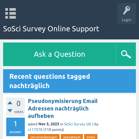
Login
SoSci Survey Online Support
Ask a Question
Recent questions tagged
nachträglich
Pseudonymisierung Email
0
Adressen nachträglich
votes
aufheben
1
Nov 3, 2023
asked
in
SoSci Survey (dt.)
by
s117078
(
110
points)
answer
personenbezogen
pseudonym
email