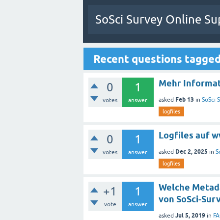
SoSci Survey Online Su
Recent questions tagged 
Mehr Informat
0
1
Feb 13
asked
in
SoSci S
votes
answer
logfiles
Logfiles auf 
0
1
Dec 2, 2025
asked
in
S
votes
answer
logfiles
Welche Metada
+1
1
von SoSci-Sur
vote
answer
Jul 5, 2019
asked
in
FA