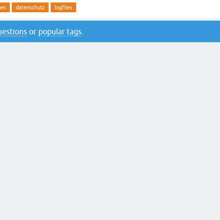
ten
datenschutz
logfiles
questions
or
popular tags
.