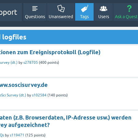
pport
Questions
Unanswered
Tags
Users
Ask a Quest
logfiles
ionen zum Ereignisprotokoll (Logfile)
urvey (dt.)
by
s278705
(
400
points)
www.soscisurvey.de
oSci Survey (dt.)
by
s102584
(
140
points)
ten (z.B. Browserdaten, IP-Adresse usw.) werden
vey aufgezeichnet?
Qs
by
s119471
(
125
points)