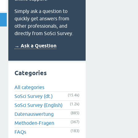
Simply ask a question to
quickly get answers from
other professionals, and
directly from SoSci Survey.
→ Ask a Question
Categories
All categories
(15.4k)
SoSci Survey (dt.)
(1.2k)
SoSci Survey (English)
(885)
Datenauswertung
(367)
Methoden-Fragen
(183)
FAQs