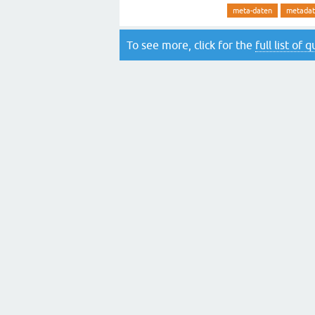
meta-daten
metada
To see more, click for the
full list of 