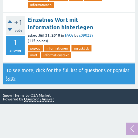
informationen
Einzelnes Wort mit
+1
Information hinterlegen
vote
Jan 31, 2018
asked
in
FAQs
by
s090229
1
(
115
points)
pop-up
informationen
mausklick
answer
wort
informationstext
To see more, click for the
full list of questions
or
popular
tags
.
Snow Theme by
Q2A Market
Powered by
Question2Answer