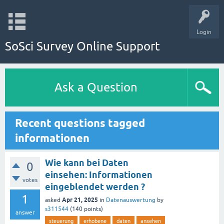
Login
SoSci Survey Online Support
Ask a Question
Recent questions tagged
informationen
Wie kann bei Daten
0
einsehen: Informationen
votes
eingeblendet werden ?
1
Apr 21, 2025
asked
in
Datenauswertung
by
s311544
(
140
points)
answer
steuerung
erhobene
daten
ansehen