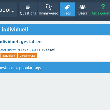
pport
Questions
Unanswered
Tags
Users
Ask a Quest
individuell
ndividuell gestalten
SoSci Survey (dt.)
by
s105363
(
110
points)
individuell
verankerung
questions
or
popular tags
.