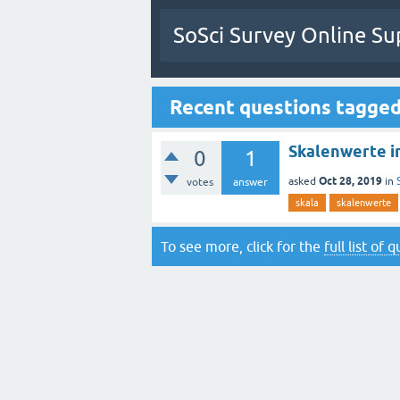
SoSci Survey Online Su
Recent questions tagged 
Skalenwerte i
0
1
Oct 28, 2019
asked
in
votes
answer
skala
skalenwerte
To see more, click for the
full list of 