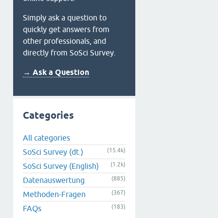
Simply ask a question to
quickly get answers from
other professionals, and
directly from SoSci Survey.
→ Ask a Question
Categories
All categories
(15.4k)
SoSci Survey (dt.)
(1.2k)
SoSci Survey (English)
(885)
Datenauswertung
(367)
Methoden-Fragen
(183)
FAQs