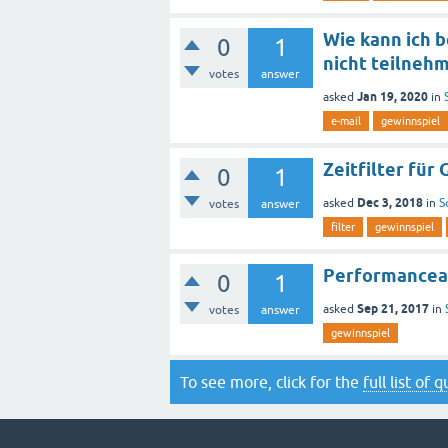
Wie kann ich b
0
1
nicht teilneh
votes
answer
Jan 19, 2020
asked
in
e-mail
gewinnspiel
Zeitfilter für
0
1
Dec 3, 2018
asked
in
S
votes
answer
filter
gewinnspiel
Performancea
0
1
Sep 21, 2017
asked
in
votes
answer
gewinnspiel
To see more, click for the
full list of 