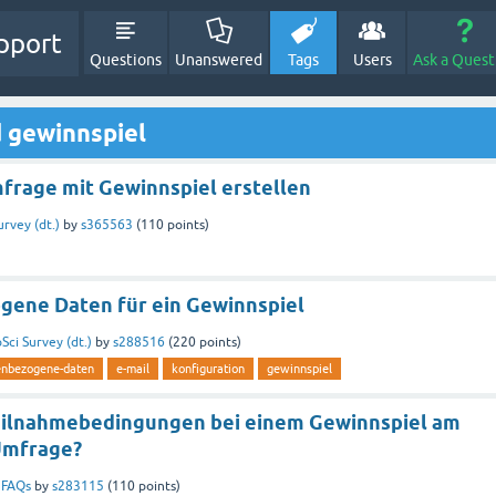
pport
Questions
Unanswered
Tags
Users
Ask a Quest
 gewinnspiel
frage mit Gewinnspiel erstellen
urvey (dt.)
by
s365563
(
110
points)
ene Daten für ein Gewinnspiel
Sci Survey (dt.)
by
s288516
(
220
points)
enbezogene-daten
e-mail
konfiguration
gewinnspiel
eilnahmebedingungen bei einem Gewinnspiel am
Umfrage?
n
FAQs
by
s283115
(
110
points)