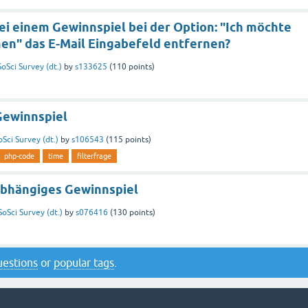
ei einem Gewinnspiel bei der Option: "Ich möchte
men" das E-Mail Eingabefeld entfernen?
SoSci Survey (dt.)
by
s133625
(
110
points)
 Gewinnspiel
oSci Survey (dt.)
by
s106543
(
115
points)
php-code
time
filterfrage
bhängiges Gewinnspiel
SoSci Survey (dt.)
by
s076416
(
130
points)
questions
or
popular tags
.