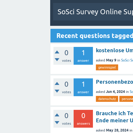
SoSci Survey Online Su
Recent questions tagged
kostenlose Um
0
1
May 9
asked
in
SoSci S
votes
answer
gewinnspiel
Personenbezog
0
1
Jun 4, 2024
asked
in
So
votes
answer
datenschutz
person
Brauche ich T
0
0
Ende meiner 
votes
answers
May 28, 2024
asked
i