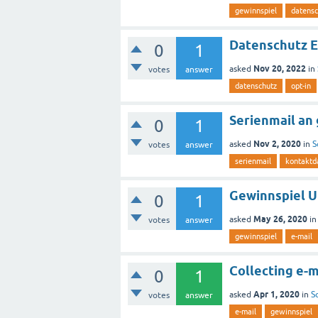
gewinnspiel
datensc
Datenschutz E
0
1
Nov 20, 2022
asked
in
votes
answer
datenschutz
opt-in
Serienmail an
0
1
Nov 2, 2020
asked
in
S
votes
answer
serienmail
kontaktd
Gewinnspiel 
0
1
May 26, 2020
asked
i
votes
answer
gewinnspiel
e-mail
Collecting e-m
0
1
Apr 1, 2020
asked
in
S
votes
answer
e-mail
gewinnspiel