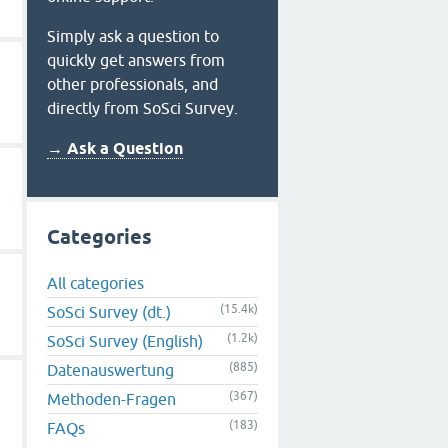
Simply ask a question to
quickly get answers from
other professionals, and
directly from SoSci Survey.
→ Ask a Question
Categories
All categories
(15.4k)
SoSci Survey (dt.)
(1.2k)
SoSci Survey (English)
(885)
Datenauswertung
(367)
Methoden-Fragen
(183)
FAQs