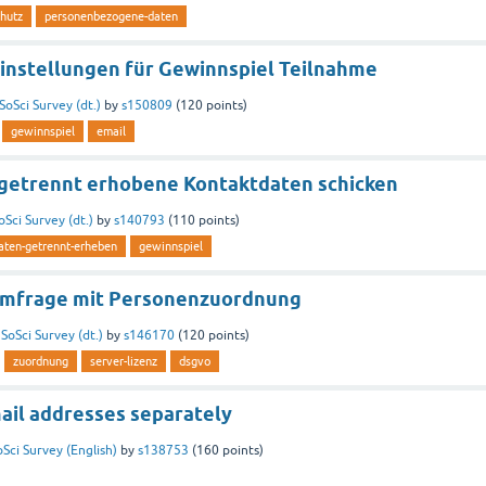
hutz
personenbezogene-daten
instellungen für Gewinnspiel Teilnahme
SoSci Survey (dt.)
by
s150809
(
120
points)
gewinnspiel
email
 getrennt erhobene Kontaktdaten schicken
oSci Survey (dt.)
by
s140793
(
110
points)
aten-getrennt-erheben
gewinnspiel
Umfrage mit Personenzuordnung
n
SoSci Survey (dt.)
by
s146170
(
120
points)
zuordnung
server-lizenz
dsgvo
ail addresses separately
oSci Survey (English)
by
s138753
(
160
points)