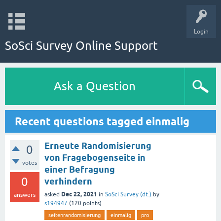
Login
SoSci Survey Online Support
Ask a Question
Recent questions tagged einmalig
Erneute Randomisierung
0
von Fragebogenseite in
votes
einer Befragung
0
verhindern
Dec 22, 2021
asked
in
SoSci Survey (dt.)
by
answers
s194947
(
120
points)
seitenrandomisierung
einmalig
pro