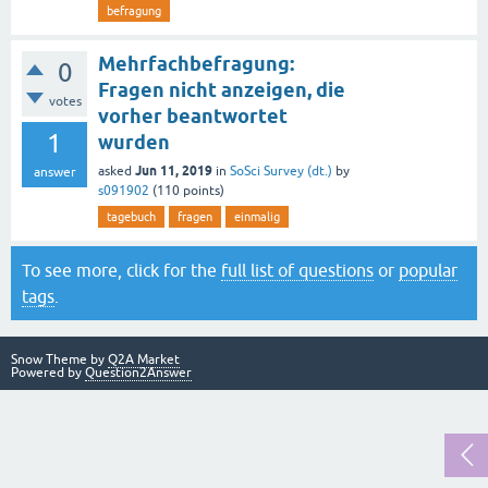
befragung
Mehrfachbefragung:
0
Fragen nicht anzeigen, die
votes
vorher beantwortet
1
wurden
Jun 11, 2019
asked
in
SoSci Survey (dt.)
by
answer
s091902
(
110
points)
tagebuch
fragen
einmalig
To see more, click for the
full list of questions
or
popular
tags
.
Snow Theme by
Q2A Market
Powered by
Question2Answer