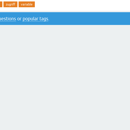
zugriff
variable
questions
or
popular tags
.