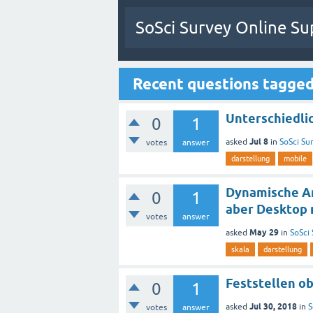
SoSci Survey Online Su
Recent questions tagge
Unterschiedli
0
1
Jul 8
asked
in
SoSci Sur
votes
answer
darstellung
mobile
Dynamische Anp
0
1
aber Desktop 
votes
answer
May 29
asked
in
SoSci 
skala
darstellung
Feststellen o
0
1
Jul 30, 2018
asked
in
S
votes
answer