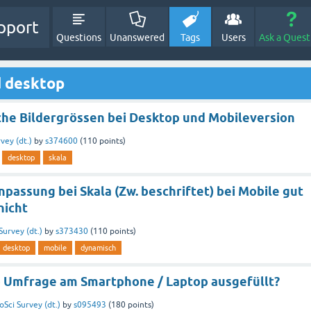
pport
Questions
Unanswered
Tags
Users
Ask a Quest
d desktop
che Bildergrössen bei Desktop und Mobileversion
vey (dt.)
by
s374600
(
110
points)
desktop
skala
assung bei Skala (Zw. beschriftet) bei Mobile gut
nicht
Survey (dt.)
by
s373430
(
110
points)
desktop
mobile
dynamisch
b Umfrage am Smartphone / Laptop ausgefüllt?
oSci Survey (dt.)
by
s095493
(
180
points)