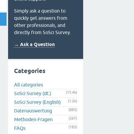
Simply ask a question to
quickly get answers from
other professionals, and
directly from SoSci Survey.
→ Ask a Question
Categories
All categories
(15.4k)
SoSci Survey (dt.)
(1.2k)
SoSci Survey (English)
(885)
Datenauswertung
(367)
Methoden-Fragen
(183)
FAQs