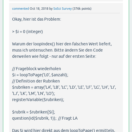
commented
Oct 18, 2018
by
SoSci Survey
(
376k
points)
Okay, hier ist das Problem:
> $i = 0 (integer)
Warum der loopIndex() hier den falschen Wert liefert,
muss ich untersuchen. Bitte ändern Sie den Code
derweilen wie folgt - nur auf der ersten Seite:
// Frageblock wiederholen
$i = loopToPage('L0', $anzahl);
// Definition der Rubriken
$rubriken = array('LA', 'LB', 'LC', 'LD', 'LE', 'LF', 'LG', 'LH', 'LI',
'LJ', 'LK', 'LM', 'LN', 'LO');
registerVariable($rubriken);
$rubrik = $rubriken[$i];
question(id($rubrik, 1)); // Fragt LA
Das $i wird hier direkt aus dem loopToPage() ermitteln,