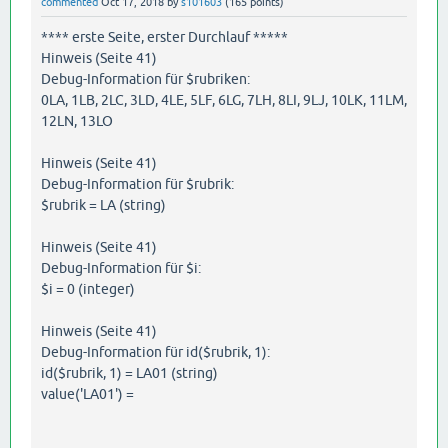
commented
Oct 17, 2018
by
s101603
(
165
points)
**** erste Seite, erster Durchlauf *****
Hinweis (Seite 41)
Debug-Information für $rubriken:
0LA, 1LB, 2LC, 3LD, 4LE, 5LF, 6LG, 7LH, 8LI, 9LJ, 10LK, 11LM,
12LN, 13LO
Hinweis (Seite 41)
Debug-Information für $rubrik:
$rubrik = LA (string)
Hinweis (Seite 41)
Debug-Information für $i:
$i = 0 (integer)
Hinweis (Seite 41)
Debug-Information für id($rubrik, 1):
id($rubrik, 1) = LA01 (string)
value('LA01') =