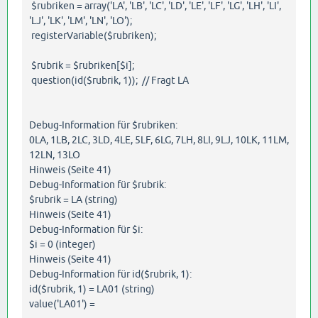
$rubriken = array('LA', 'LB', 'LC', 'LD', 'LE', 'LF', 'LG', 'LH', 'LI',
'LJ', 'LK', 'LM', 'LN', 'LO');
registerVariable($rubriken);
$rubrik = $rubriken[$i];
question(id($rubrik, 1)); // Fragt LA
Debug-Information für $rubriken:
0LA, 1LB, 2LC, 3LD, 4LE, 5LF, 6LG, 7LH, 8LI, 9LJ, 10LK, 11LM,
12LN, 13LO
Hinweis (Seite 41)
Debug-Information für $rubrik:
$rubrik = LA (string)
Hinweis (Seite 41)
Debug-Information für $i:
$i = 0 (integer)
Hinweis (Seite 41)
Debug-Information für id($rubrik, 1):
id($rubrik, 1) = LA01 (string)
value('LA01') =