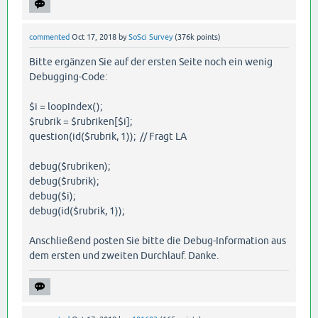
commented
Oct 17, 2018
by
SoSci Survey
(
376k
points)
Bitte ergänzen Sie auf der ersten Seite noch ein wenig
Debugging-Code:
$i = loopIndex();
$rubrik = $rubriken[$i];
question(id($rubrik, 1)); // Fragt LA
debug($rubriken);
debug($rubrik);
debug($i);
debug(id($rubrik, 1));
Anschließend posten Sie bitte die Debug-Information aus
dem ersten und zweiten Durchlauf. Danke.