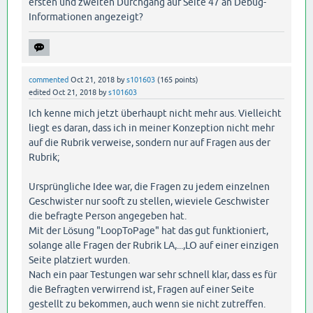
ersten und zweiten Durchgang auf Seite 47 an Debug-
Informationen angezeigt?
commented
Oct 21, 2018
by
s101603
(
165
points)
edited
Oct 21, 2018
by
s101603
Ich kenne mich jetzt überhaupt nicht mehr aus. Vielleicht
liegt es daran, dass ich in meiner Konzeption nicht mehr
auf die Rubrik verweise, sondern nur auf Fragen aus der
Rubrik;
Ursprüngliche Idee war, die Fragen zu jedem einzelnen
Geschwister nur sooft zu stellen, wieviele Geschwister
die befragte Person angegeben hat.
Mit der Lösung "LoopToPage" hat das gut funktioniert,
solange alle Fragen der Rubrik LA,...,LO auf einer einzigen
Seite platziert wurden.
Nach ein paar Testungen war sehr schnell klar, dass es für
die Befragten verwirrend ist, Fragen auf einer Seite
gestellt zu bekommen, auch wenn sie nicht zutreffen.