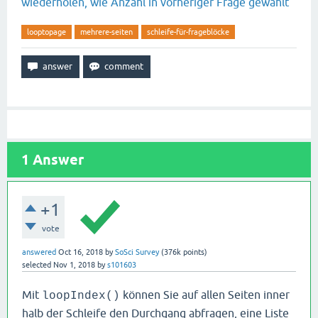
wiederholen, wie Anzahl in vorheriger Frage gewählt
looptopage
mehrere-seiten
schleife-für-frageblöcke
1
Answer
+1
vote
answered
Oct 16, 2018
by
SoSci Survey
(
376k
points)
selected
Nov 1, 2018
by
s101603
Mit
können Sie auf allen Seiten inner
loopIndex()
halb der Schleife den Durchgang abfragen, eine Liste