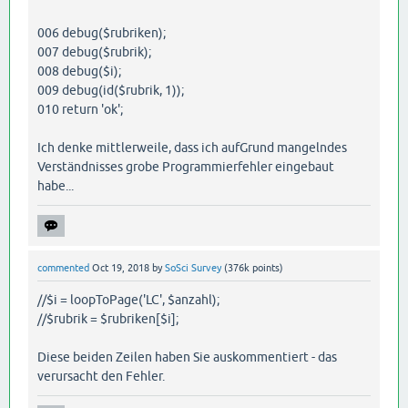
006 debug($rubriken);
007 debug($rubrik);
008 debug($i);
009 debug(id($rubrik, 1));
010 return 'ok';
Ich denke mittlerweile, dass ich aufGrund mangelndes
Verständnisses grobe Programmierfehler eingebaut
habe...
commented
Oct 19, 2018
by
SoSci Survey
(
376k
points)
//$i = loopToPage('LC', $anzahl);
//$rubrik = $rubriken[$i];
Diese beiden Zeilen haben Sie auskommentiert - das
verursacht den Fehler.