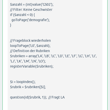
$anzahl = (int)value('GS02');
// Filter: Keine Geschwister
if ($anzahl < 0) {
goToPage('demografie');
}
// Frageblock wiederholen
loopToPage('L0', $anzahl);
// Definition der Rubriken
$rubriken = array('LA', 'LB', 'LC', 'LD', 'LE', 'LF', 'LG', 'LH', 'LI',
'LJ', 'LK', 'LM', 'LN', 'LO');
registerVariable($rubriken);
$i = loopIndex();
$rubrik = $rubriken[$i];
question(id($rubrik, 1)); // Fragt LA