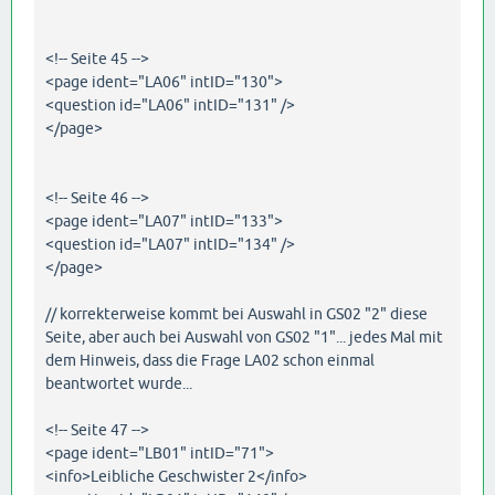
<!-- Seite 45 -->
<page ident="LA06" intID="130">
<question id="LA06" intID="131" />
</page>
<!-- Seite 46 -->
<page ident="LA07" intID="133">
<question id="LA07" intID="134" />
</page>
// korrekterweise kommt bei Auswahl in GS02 "2" diese
Seite, aber auch bei Auswahl von GS02 "1"... jedes Mal mit
dem Hinweis, dass die Frage LA02 schon einmal
beantwortet wurde...
<!-- Seite 47 -->
<page ident="LB01" intID="71">
<info>Leibliche Geschwister 2</info>