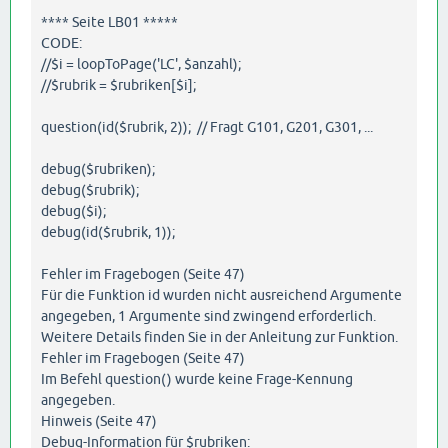
**** Seite LB01 *****
CODE:
//$i = loopToPage('LC', $anzahl);
//$rubrik = $rubriken[$i];
question(id($rubrik, 2)); // Fragt G101, G201, G301, ...
debug($rubriken);
debug($rubrik);
debug($i);
debug(id($rubrik, 1));
Fehler im Fragebogen (Seite 47)
Für die Funktion id wurden nicht ausreichend Argumente
angegeben, 1 Argumente sind zwingend erforderlich.
Weitere Details finden Sie in der Anleitung zur Funktion.
Fehler im Fragebogen (Seite 47)
Im Befehl question() wurde keine Frage-Kennung
angegeben.
Hinweis (Seite 47)
Debug-Information für $rubriken: