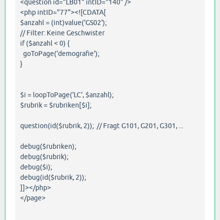
<question id="LB01" intID="140" />
<php intID="77"><![CDATA[
$anzahl = (int)value('GS02');
// Filter: Keine Geschwister
if ($anzahl < 0) {
goToPage('demografie');
}
$i = loopToPage('LC', $anzahl);
$rubrik = $rubriken[$i];
question(id($rubrik, 2)); // Fragt G101, G201, G301, ...
debug($rubriken);
debug($rubrik);
debug($i);
debug(id($rubrik, 2));
]]></php>
</page>