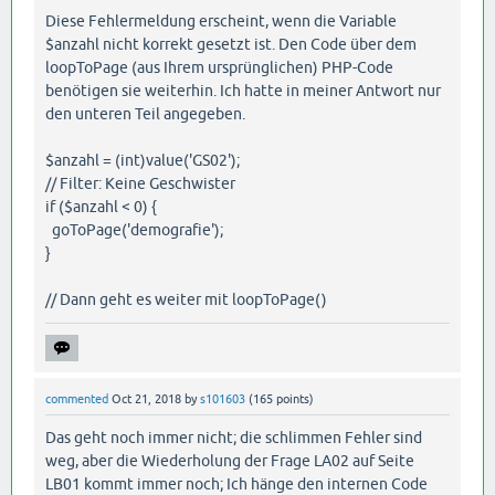
Diese Fehlermeldung erscheint, wenn die Variable
$anzahl nicht korrekt gesetzt ist. Den Code über dem
loopToPage (aus Ihrem ursprünglichen) PHP-Code
benötigen sie weiterhin. Ich hatte in meiner Antwort nur
den unteren Teil angegeben.
$anzahl = (int)value('GS02');
// Filter: Keine Geschwister
if ($anzahl < 0) {
goToPage('demografie');
}
// Dann geht es weiter mit loopToPage()
commented
Oct 21, 2018
by
s101603
(
165
points)
Das geht noch immer nicht; die schlimmen Fehler sind
weg, aber die Wiederholung der Frage LA02 auf Seite
LB01 kommt immer noch; Ich hänge den internen Code