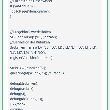
// Filter: Keine Geschwister
if ($anzahl < 0) {
goToPage('demografie');
}
// Frageblock wiederholen
$i = loopToPage('LC', $anzahl);
// Definition der Rubriken
$rubriken = array('LA', 'LB', 'LC', 'LD', 'LE', 'LF', 'LG', 'LH', 'LI',
'LJ', 'LK', 'LM', 'LN', 'LO');
registerVariable($rubriken);
$rubrik = $rubriken[$i];
question(id($rubrik, 1)); // Fragt LA
debug($rubriken);
debug($rubrik);
debug($i);
debug(id($rubrik, 1));
]]></php>
</page>