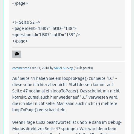
</page>
<!-- Seite 52 -->
<page ident="LB07" intID="138">
<question id="LB07" intID="139" />
</page>
commented
Oct 21, 2018
by
SoSci Survey
(
376k
points)
Auf Seite 41 haben Sie ein loopToPage() zur Seite "LC" -
diese sehe ich hier aber nicht. Stattdessen kommt auf
Seite 47 nochmal ein loopToPage(). Das scheint mir nicht
korrekt. Zumal auch hier wieder auf "LC" verwiesen wird,
die ich aber nicht sehe. Man kann auch nicht (!) mehrere
loopToPage() verschachteln.
Wenn Frage GS02 beantwortet ist und Sie dann im Debug-
Modus direkt zur Seite 47 springen: Was wird denn beim