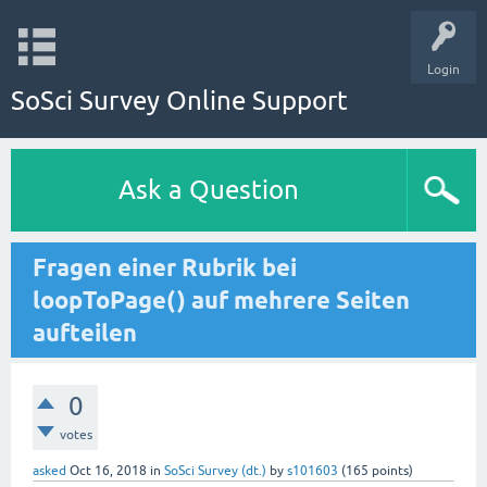
Login
SoSci Survey Online Support
Ask a Question
Fragen einer Rubrik bei
loopToPage() auf mehrere Seiten
aufteilen
0
votes
asked
Oct 16, 2018
in
SoSci Survey (dt.)
by
s101603
(
165
points)