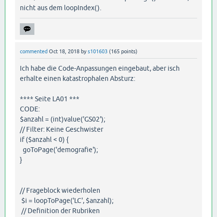
nicht aus dem loopIndex().
commented
Oct 18, 2018
by
s101603
(
165
points)
Ich habe die Code-Anpassungen eingebaut, aber isch
erhalte einen katastrophalen Absturz:
**** Seite LA01 ***
CODE:
$anzahl = (int)value('GS02');
// Filter: Keine Geschwister
if ($anzahl < 0) {
goToPage('demografie');
}
// Frageblock wiederholen
$i = loopToPage('LC', $anzahl);
// Definition der Rubriken