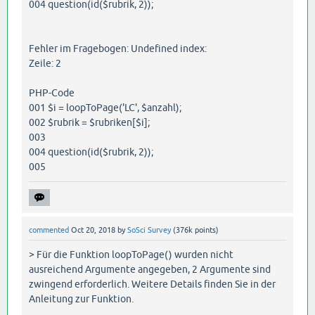
004 question(id($rubrik, 2));
Fehler im Fragebogen: Undefined index:
Zeile: 2
PHP-Code
001 $i = loopToPage('LC', $anzahl);
002 $rubrik = $rubriken[$i];
003
004 question(id($rubrik, 2));
005
commented
Oct 20, 2018
by
SoSci Survey
(
376k
points)
> Für die Funktion loopToPage() wurden nicht
ausreichend Argumente angegeben, 2 Argumente sind
zwingend erforderlich. Weitere Details finden Sie in der
Anleitung zur Funktion.