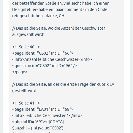
der betreffenden Stelle an, vielleicht habe ich einen
Designfehler- habe ein paar comments in den Code
reingeschrieben - danke, CH
// Das ist die Seite, wo die Anzahl der Geschwister
ausgewählt wird:
<!-- Seite 40 -->
<page ident="GS02" intID="66">
<info>Anzahl leibliche Geschwister</info>
<question id="GS02" intID="96" />
</page>
// Das ist die Seite, an der die erste Frage der Rubrik LA
gestellt wird:
<!-- Seite 41 -->
<page ident="LA01" intID="68">
<info>Leibliche Geschwister 1</info>
<php intID="69"><![CDATA[
$anzahl = (int)value('GS02');