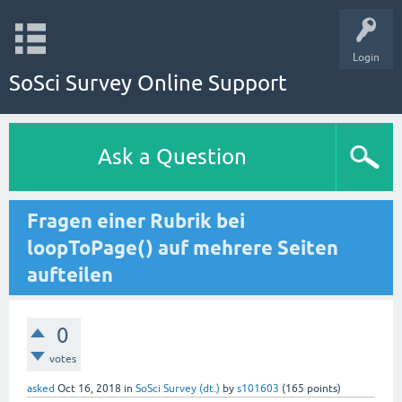
Login
SoSci Survey Online Support
Ask a Question
Fragen einer Rubrik bei
loopToPage() auf mehrere Seiten
aufteilen
0
votes
asked
Oct 16, 2018
in
SoSci Survey (dt.)
by
s101603
(
165
points)