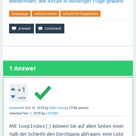
wiederholen, wie Anzahl in vorheriger Frage gewählt
looptopage
mehrere-seiten
schleife-für-frageblöcke
1
Answer
+1
vote
answered
Oct 16, 2018
by
SoSci Survey
(
376k
points)
selected
Nov 1, 2018
by
s101603
Mit
können Sie auf allen Seiten inner
loopIndex()
halb der Schleife den Durchgang abfragen, eine Liste