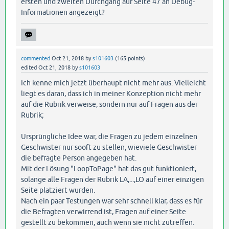
ersten und zweiten Durchgang auf Seite 47 an Debug-
Informationen angezeigt?
commented
Oct 21, 2018
by
s101603
(
165
points)
edited
Oct 21, 2018
by
s101603
Ich kenne mich jetzt überhaupt nicht mehr aus. Vielleicht
liegt es daran, dass ich in meiner Konzeption nicht mehr
auf die Rubrik verweise, sondern nur auf Fragen aus der
Rubrik;
Ursprüngliche Idee war, die Fragen zu jedem einzelnen
Geschwister nur sooft zu stellen, wieviele Geschwister
die befragte Person angegeben hat.
Mit der Lösung "LoopToPage" hat das gut funktioniert,
solange alle Fragen der Rubrik LA,...,LO auf einer einzigen
Seite platziert wurden.
Nach ein paar Testungen war sehr schnell klar, dass es für
die Befragten verwirrend ist, Fragen auf einer Seite
gestellt zu bekommen, auch wenn sie nicht zutreffen.