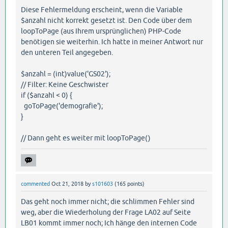
Diese Fehlermeldung erscheint, wenn die Variable
$anzahl nicht korrekt gesetzt ist. Den Code über dem
loopToPage (aus Ihrem ursprünglichen) PHP-Code
benötigen sie weiterhin. Ich hatte in meiner Antwort nur
den unteren Teil angegeben.
$anzahl = (int)value('GS02');
// Filter: Keine Geschwister
if ($anzahl < 0) {
goToPage('demografie');
}
// Dann geht es weiter mit loopToPage()
commented
Oct 21, 2018
by
s101603
(
165
points)
Das geht noch immer nicht; die schlimmen Fehler sind
weg, aber die Wiederholung der Frage LA02 auf Seite
LB01 kommt immer noch; Ich hänge den internen Code