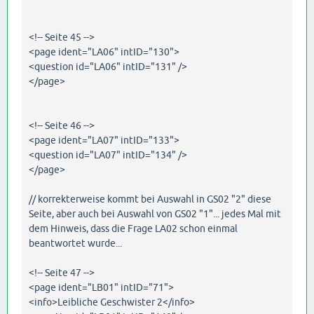
<!-- Seite 45 -->
<page ident="LA06" intID="130">
<question id="LA06" intID="131" />
</page>
<!-- Seite 46 -->
<page ident="LA07" intID="133">
<question id="LA07" intID="134" />
</page>
// korrekterweise kommt bei Auswahl in GS02 "2" diese
Seite, aber auch bei Auswahl von GS02 "1"... jedes Mal mit
dem Hinweis, dass die Frage LA02 schon einmal
beantwortet wurde...
<!-- Seite 47 -->
<page ident="LB01" intID="71">
<info>Leibliche Geschwister 2</info>