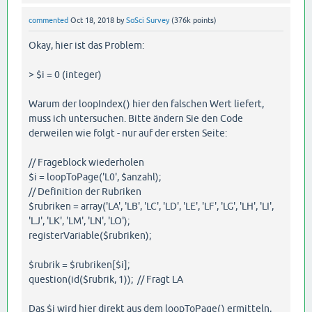
commented
Oct 18, 2018
by
SoSci Survey
(
376k
points)
Okay, hier ist das Problem:
> $i = 0 (integer)
Warum der loopIndex() hier den falschen Wert liefert,
muss ich untersuchen. Bitte ändern Sie den Code
derweilen wie folgt - nur auf der ersten Seite:
// Frageblock wiederholen
$i = loopToPage('L0', $anzahl);
// Definition der Rubriken
$rubriken = array('LA', 'LB', 'LC', 'LD', 'LE', 'LF', 'LG', 'LH', 'LI',
'LJ', 'LK', 'LM', 'LN', 'LO');
registerVariable($rubriken);
$rubrik = $rubriken[$i];
question(id($rubrik, 1)); // Fragt LA
Das $i wird hier direkt aus dem loopToPage() ermitteln,