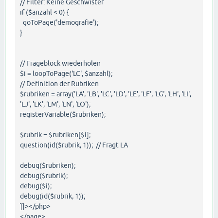
// Filter: Keine Geschwister
if ($anzahl < 0) {
goToPage('demografie');
}
// Frageblock wiederholen
$i = loopToPage('LC', $anzahl);
// Definition der Rubriken
$rubriken = array('LA', 'LB', 'LC', 'LD', 'LE', 'LF', 'LG', 'LH', 'LI',
'LJ', 'LK', 'LM', 'LN', 'LO');
registerVariable($rubriken);
$rubrik = $rubriken[$i];
question(id($rubrik, 1)); // Fragt LA
debug($rubriken);
debug($rubrik);
debug($i);
debug(id($rubrik, 1));
]]></php>
</page>