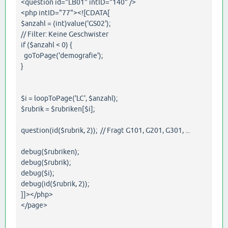
<question id="LB01" intID="140" />
<php intID="77"><![CDATA[
$anzahl = (int)value('GS02');
// Filter: Keine Geschwister
if ($anzahl < 0) {
goToPage('demografie');
}
$i = loopToPage('LC', $anzahl);
$rubrik = $rubriken[$i];
question(id($rubrik, 2)); // Fragt G101, G201, G301, ...
debug($rubriken);
debug($rubrik);
debug($i);
debug(id($rubrik, 2));
]]></php>
</page>