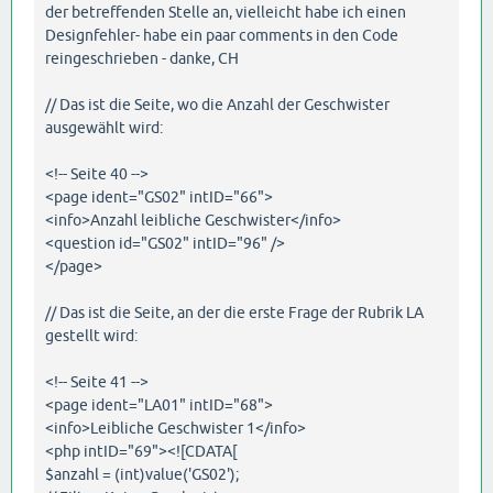
der betreffenden Stelle an, vielleicht habe ich einen
Designfehler- habe ein paar comments in den Code
reingeschrieben - danke, CH
// Das ist die Seite, wo die Anzahl der Geschwister
ausgewählt wird:
<!-- Seite 40 -->
<page ident="GS02" intID="66">
<info>Anzahl leibliche Geschwister</info>
<question id="GS02" intID="96" />
</page>
// Das ist die Seite, an der die erste Frage der Rubrik LA
gestellt wird:
<!-- Seite 41 -->
<page ident="LA01" intID="68">
<info>Leibliche Geschwister 1</info>
<php intID="69"><![CDATA[
$anzahl = (int)value('GS02');