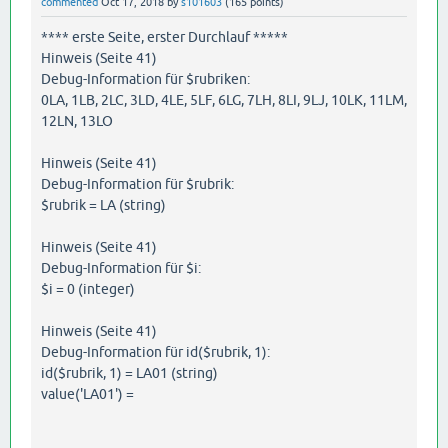
commented
Oct 17, 2018
by
s101603
(
165
points)
**** erste Seite, erster Durchlauf *****
Hinweis (Seite 41)
Debug-Information für $rubriken:
0LA, 1LB, 2LC, 3LD, 4LE, 5LF, 6LG, 7LH, 8LI, 9LJ, 10LK, 11LM,
12LN, 13LO
Hinweis (Seite 41)
Debug-Information für $rubrik:
$rubrik = LA (string)
Hinweis (Seite 41)
Debug-Information für $i:
$i = 0 (integer)
Hinweis (Seite 41)
Debug-Information für id($rubrik, 1):
id($rubrik, 1) = LA01 (string)
value('LA01') =