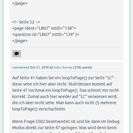
</page>
<!-- Seite 52 -->
<page ident="LB07" intID="138">
<question id="LB07" intID="139" />
</page>
commented
Oct 21, 2018
by
SoSci Survey
(
376k
points)
Auf Seite 41 haben Sie ein loopToPage() zur Seite "LC" -
diese sehe ich hier aber nicht. Stattdessen kommt auf
Seite 47 nochmal ein loopToPage(). Das scheint mir nicht
korrekt. Zumal auch hier wieder auf "LC" verwiesen wird,
die ich aber nicht sehe. Man kann auch nicht (!) mehrere
loopToPage() verschachteln.
Wenn Frage GS02 beantwortet ist und Sie dann im Debug-
Modus direkt zur Seite 47 springen: Was wird denn beim