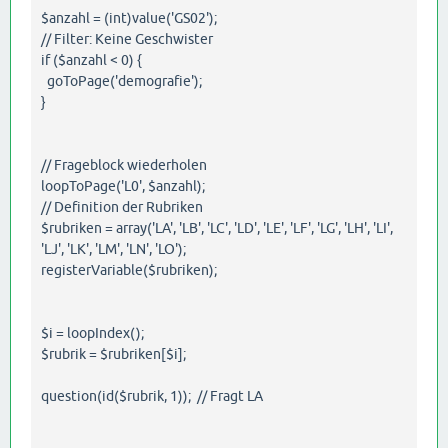
$anzahl = (int)value('GS02');
// Filter: Keine Geschwister
if ($anzahl < 0) {
goToPage('demografie');
}
// Frageblock wiederholen
loopToPage('L0', $anzahl);
// Definition der Rubriken
$rubriken = array('LA', 'LB', 'LC', 'LD', 'LE', 'LF', 'LG', 'LH', 'LI',
'LJ', 'LK', 'LM', 'LN', 'LO');
registerVariable($rubriken);
$i = loopIndex();
$rubrik = $rubriken[$i];
question(id($rubrik, 1)); // Fragt LA