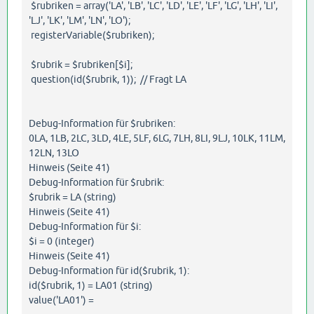
$rubriken = array('LA', 'LB', 'LC', 'LD', 'LE', 'LF', 'LG', 'LH', 'LI',
'LJ', 'LK', 'LM', 'LN', 'LO');
registerVariable($rubriken);
$rubrik = $rubriken[$i];
question(id($rubrik, 1)); // Fragt LA
Debug-Information für $rubriken:
0LA, 1LB, 2LC, 3LD, 4LE, 5LF, 6LG, 7LH, 8LI, 9LJ, 10LK, 11LM,
12LN, 13LO
Hinweis (Seite 41)
Debug-Information für $rubrik:
$rubrik = LA (string)
Hinweis (Seite 41)
Debug-Information für $i:
$i = 0 (integer)
Hinweis (Seite 41)
Debug-Information für id($rubrik, 1):
id($rubrik, 1) = LA01 (string)
value('LA01') =