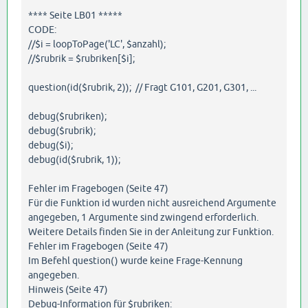
**** Seite LB01 *****
CODE:
//$i = loopToPage('LC', $anzahl);
//$rubrik = $rubriken[$i];
question(id($rubrik, 2)); // Fragt G101, G201, G301, ...
debug($rubriken);
debug($rubrik);
debug($i);
debug(id($rubrik, 1));
Fehler im Fragebogen (Seite 47)
Für die Funktion id wurden nicht ausreichend Argumente
angegeben, 1 Argumente sind zwingend erforderlich.
Weitere Details finden Sie in der Anleitung zur Funktion.
Fehler im Fragebogen (Seite 47)
Im Befehl question() wurde keine Frage-Kennung
angegeben.
Hinweis (Seite 47)
Debug-Information für $rubriken: