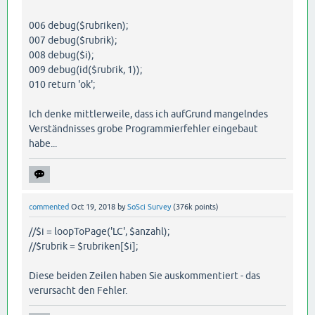
006 debug($rubriken);
007 debug($rubrik);
008 debug($i);
009 debug(id($rubrik, 1));
010 return 'ok';
Ich denke mittlerweile, dass ich aufGrund mangelndes
Verständnisses grobe Programmierfehler eingebaut
habe...
commented
Oct 19, 2018
by
SoSci Survey
(
376k
points)
//$i = loopToPage('LC', $anzahl);
//$rubrik = $rubriken[$i];
Diese beiden Zeilen haben Sie auskommentiert - das
verursacht den Fehler.