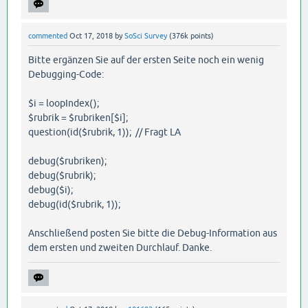
commented
Oct 17, 2018
by
SoSci Survey
(
376k
points)
Bitte ergänzen Sie auf der ersten Seite noch ein wenig
Debugging-Code:
$i = loopIndex();
$rubrik = $rubriken[$i];
question(id($rubrik, 1)); // Fragt LA
debug($rubriken);
debug($rubrik);
debug($i);
debug(id($rubrik, 1));
Anschließend posten Sie bitte die Debug-Information aus
dem ersten und zweiten Durchlauf. Danke.