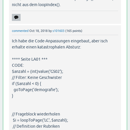
nicht aus dem loopIndex().
commented
Oct 18, 2018
by
s101603
(
165
points)
Ich habe die Code-Anpassungen eingebaut, aber isch
erhalte einen katastrophalen Absturz:
**** Seite LA01 ***
CODE:
$anzahl = (int)value('GS02');
// Filter: Keine Geschwister
if ($anzahl < 0) {
goToPage('demografie');
}
// Frageblock wiederholen
$i = loopToPage('LC', $anzahl);
// Definition der Rubriken