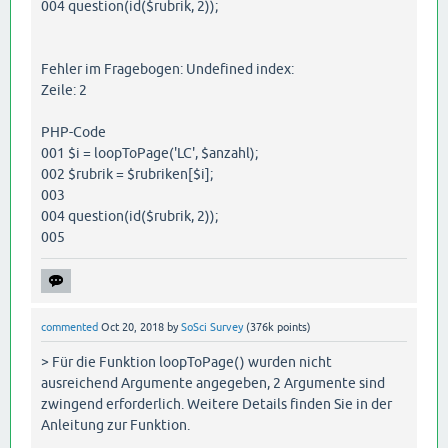
004 question(id($rubrik, 2));
Fehler im Fragebogen: Undefined index:
Zeile: 2
PHP-Code
001 $i = loopToPage('LC', $anzahl);
002 $rubrik = $rubriken[$i];
003
004 question(id($rubrik, 2));
005
commented
Oct 20, 2018
by
SoSci Survey
(
376k
points)
> Für die Funktion loopToPage() wurden nicht
ausreichend Argumente angegeben, 2 Argumente sind
zwingend erforderlich. Weitere Details finden Sie in der
Anleitung zur Funktion.