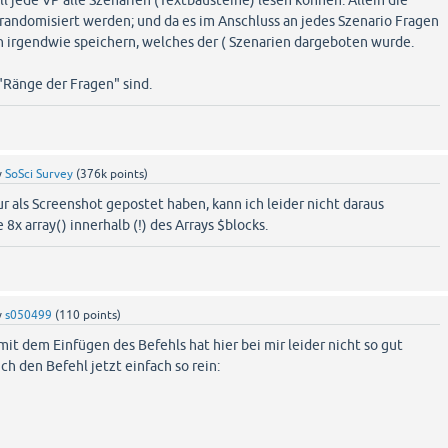
ll jede VP alle Szenarien (Textbausteine) lesen können. Allein die
 randomisiert werden; und da es im Anschluss an jedes Szenario Fragen
h irgendwie speichern, welches der ( Szenarien dargeboten wurde.
 "Ränge der Fragen" sind.
y
SoSci Survey
(
376k
points)
 als Screenshot gepostet haben, kann ich leider nicht daraus
 8x array() innerhalb (!) des Arrays $blocks.
y
s050499
(
110
points)
mit dem Einfügen des Befehls hat hier bei mir leider nicht so gut
ch den Befehl jetzt einfach so rein: