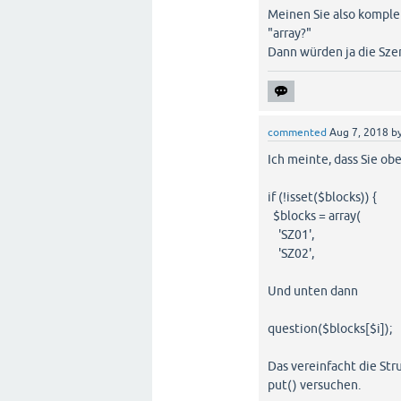
Meinen Sie also komplett
"array?"
Dann würden ja die Sze
commented
Aug 7, 2018
b
Ich meinte, dass Sie ob
if (!isset($blocks)) {
$blocks = array(
'SZ01',
'SZ02',
Und unten dann
question($blocks[$i]);
Das vereinfacht die Str
put() versuchen.