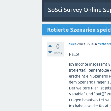
SoSci Survey Online Su
Rotierte Szenarien spei
asked
Aug 6, 2018
in
Methoden
0
votes
Hallo!
Ich möchte insgesamt 8 
(rotierter) Reihenfolge 
erscheint ein Szenario 
dem Szenario Fragen z
Der weitere Plan ist jet
Variable" und "put()" z
Fragen beantwortet wu
Ich habe also die Rota