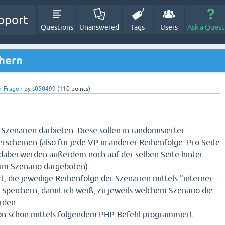
pport
Questions
Unanswered
Tags
Users
Ask a Quest
chern
-Fragen
by
s050499
(
110
points)
Szenarien darbieten. Diese sollen in randomisierter
erscheinen (also für jede VP in anderer Reihenfolge. Pro Seite
(dabei werden außerdem noch auf der selben Seite hinter
um Szenario dargeboten).
zt, die jeweilige Reihenfolge der Szenarien mittels "interner
u speichern, damit ich weiß, zu jeweils welchem Szenario die
rden.
tion schon mittels folgendem PHP-Befehl programmiert: