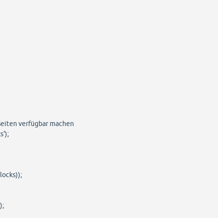
 Seiten verfügbar machen
');
ocks));
);