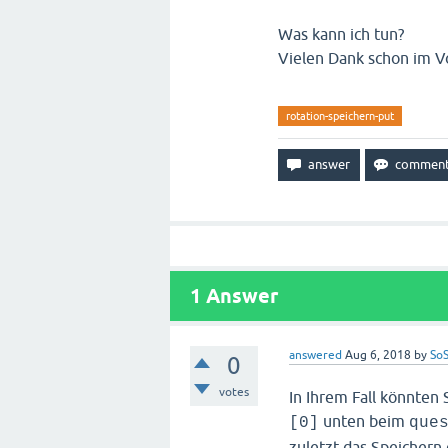
Was kann ich tun?
Vielen Dank schon im V
rotation-speichern-put
1
Answer
answered
Aug 6, 2018
by
SoS
0
votes
In Ihrem Fall könnten 
unten beim
[0]
que
zuletzt das Speichern