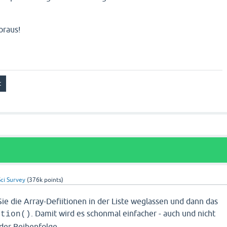
oraus!
ci Survey
(
376k
points)
Sie die Array-Defiitionen in der Liste weglassen und dann das
. Damit wird es schonmal einfacher - auch und nicht
stion()
 der Reihenfolge.