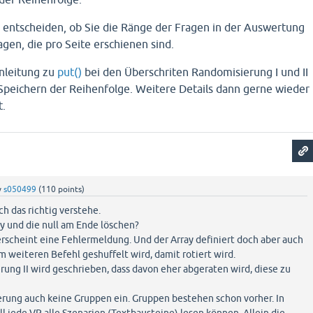
 entscheiden, ob Sie die Ränge der Fragen in der Auswertung
gen, die pro Seite erschienen sind.
Anleitung zu
put()
bei den Überschriten Randomisierung I und II
 Speichern der Reihenfolge. Weitere Details dann gerne wieder
t.
y
s050499
(
110
points)
ich das richtig verstehe.
ay und die null am Ende löschen?
erscheint eine Fehlermeldung. Und der Array definiert doch aber auch
im weiteren Befehl geshuffelt wird, damit rotiert wird.
ung II wird geschrieben, dass davon eher abgeraten wird, diese zu
ierung auch keine Gruppen ein. Gruppen bestehen schon vorher. In