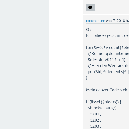
commented
Aug 7, 2018
b
Ok.
Ich habe es jetzt mit d
for ($i=0; $i<count($el
// Kennung der interne
$id = id('IV01', $i + 1);
// Hier den Wert aus d
put($id, $elements[$i]
}
Mein ganzer Code sieht 
if (!isset($blocks)) {
$blocks = array(
'SZ01',
'SZ02',
'SZ03',