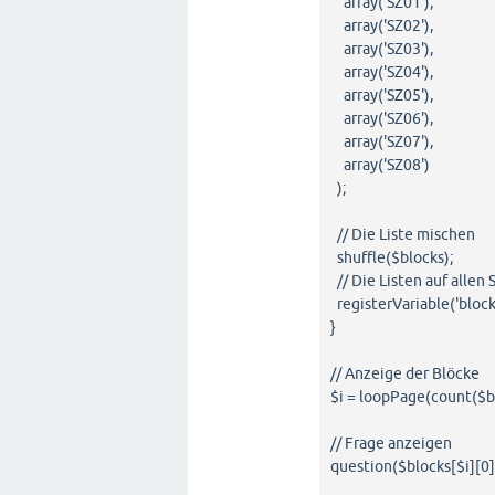
array('SZ01'),
array('SZ02'),
array('SZ03'),
array('SZ04'),
array('SZ05'),
array('SZ06'),
array('SZ07'),
array('SZ08')
);
// Die Liste mischen
shuffle($blocks);
// Die Listen auf allen
registerVariable('blocks
}
// Anzeige der Blöcke
$i = loopPage(count($bl
// Frage anzeigen
question($blocks[$i][0]