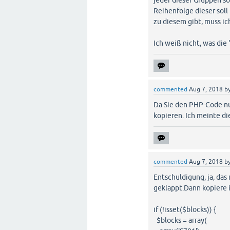
jeder dieser Gruppen so
Reihenfolge dieser soll
zu diesem gibt, muss ic
Ich weiß nicht, was die
commented
Aug 7, 2018
b
Da Sie den PHP-Code nur
kopieren. Ich meinte die
commented
Aug 7, 2018
b
Entschuldigung, ja, das 
geklappt.Dann kopiere i
if (!isset($blocks)) {
$blocks = array(