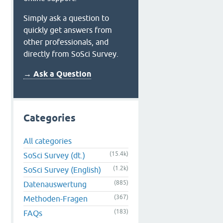
Simply ask a question to
quickly get answers from
other professionals, and
directly from SoSci Survey.
→ Ask a Question
Categories
All categories
(15.4k)
SoSci Survey (dt.)
(1.2k)
SoSci Survey (English)
(885)
Datenauswertung
(367)
Methoden-Fragen
(183)
FAQs