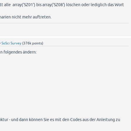
 alle array('SZ01') bis array('SZ08') löschen oder lediglich das Wort
narien nicht mehr auftreten.
y
SoSci Survey
(
376k
points)
en folgendes ändern:
uktur - und dann können Sie es mit den Codes aus der Anleitung zu