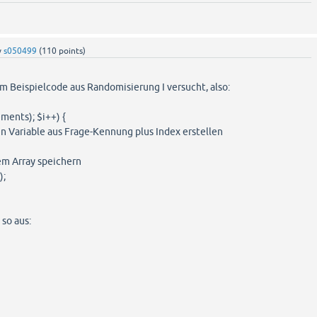
y
s050499
(
110
points)
em Beispielcode aus Randomisierung I versucht, also:
ements); $i++) {
n Variable aus Frage-Kennung plus Index erstellen
em Array speichern
);
so aus: