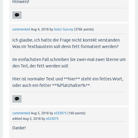
Hinweis!
commented
Aug 4, 2018
by
SoSci Survey
(
376k
points)
Ich glaube, ich hatte die Frage nicht korrekt verstanden.
Was im Textbaustein soll denn fett formatiert werden?
Im einfachsten Fall schreiben Sie zwei-mal-zwei Sterne um
den Teil, der fett werden soll:
Hier ist normaler Text und **hier** steht ein fettes Wort,
oder auch ein fetter **%Platzhalter%**.
commented
Aug 5, 2018
by
s033075
(
160
points)
edited
Aug 5, 2018
by
s033075
Danke!