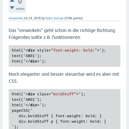
0
votes
answered
Jul 24, 2018
by
SoSci Survey
(
376k
points)
Das "einwickeln" geht schon in die richtige Richtung.
Folgendes sollte z.B. funktionieren:
html('
<
div
style
=
"font-weight: bold;"
>
');

text('AB01');

html('
</
div
>
Noch eleganter und besser steuerbar wird es aber mit
CSS:
html('
<
div
class
=
"boldStuff"
>
');

text('AB01');

html('
</
div
>
');

pageCSS('

   div.boldStuff { font-weight: bold; }

   div.boldStuff p { font-weight: bold; }
