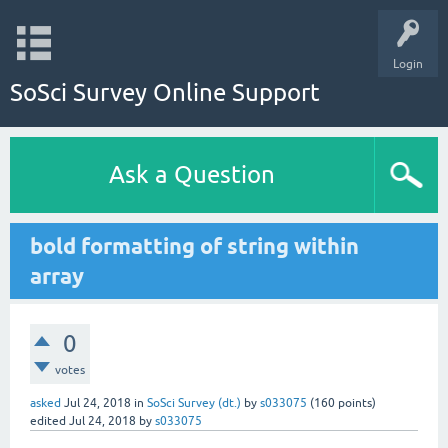
Login
SoSci Survey Online Support
Ask a Question
bold formatting of string within
array
0
votes
asked
Jul 24, 2018
in
SoSci Survey (dt.)
by
s033075
(
160
points)
edited
Jul 24, 2018
by
s033075