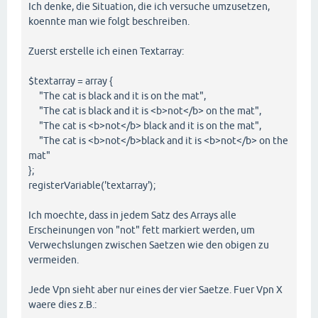
Ich denke, die Situation, die ich versuche umzusetzen,
koennte man wie folgt beschreiben.
Zuerst erstelle ich einen Textarray:
$textarray = array {
"The cat is black and it is on the mat",
"The cat is black and it is <b>not</b> on the mat",
"The cat is <b>not</b> black and it is on the mat",
"The cat is <b>not</b>black and it is <b>not</b> on the
mat"
};
registerVariable('textarray');
Ich moechte, dass in jedem Satz des Arrays alle
Erscheinungen von "not" fett markiert werden, um
Verwechslungen zwischen Saetzen wie den obigen zu
vermeiden.
Jede Vpn sieht aber nur eines der vier Saetze. Fuer Vpn X
waere dies z.B.: