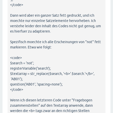
</code>
Dann wird aber ein ganzer Satz fett gedruckt, und ich
moechte nur einzelne Satzelemente hervorheben. Ich
verstehe leider den Inhalt des Codes nicht gut genug, um
es hierfuer zu adaptieren.
Spezifisch moechte ich alle Erscheinungen von "not" fett
markieren. Etwa wie folgt:
<code>
$search = 'not';
registerVariable('search');
$textarray = str_replace($search, '<b>'.$search.'</b>',
'AB01');
question('AB01', 'spacing=none');
</code>
Wenn ich diesen letzteren Code unter "Fragebogen
zusammenstellen" auf den Textarray anwende, dann
werden die <b> tags zwar an den richtigen Stellen