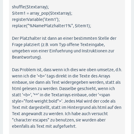
shuffle($textarray);
$item1 = array_pop($textarray);
registerVariable('item1');
replace("%NamePlatzhalter1%", $item1);
Der Platzhalter ist dann an einer bestimmten Stelle der
Frage platziert (z.B. vom Typ offene Texteingabe,
umgeben von einer Einfuehrung und Instruktionen zur
Beantwortung).
Das Problem ist, dass wenn ich dies wie oben umsetze, d.h.
wenn ich die '<b>' tags direkt in die Texte des Arrays
einbaue, sie dann als Text widergegeben werden, statt als
html gelesen zu werden. Dasselbe geschieht, wenn ich
statt '<b>', '**' in die Textarrays einbaue, oder '<span
style="font-weight:bold">'. Jedes Mal wird der code als
Text mit dargestellt, statt im Hintergrund als html auf den
Text angewandt zu werden. Ich habe auch versucht
"character escapes" zu benutzen, sie wurden aber
ebenfalls als Text mit aufgefuehrt.