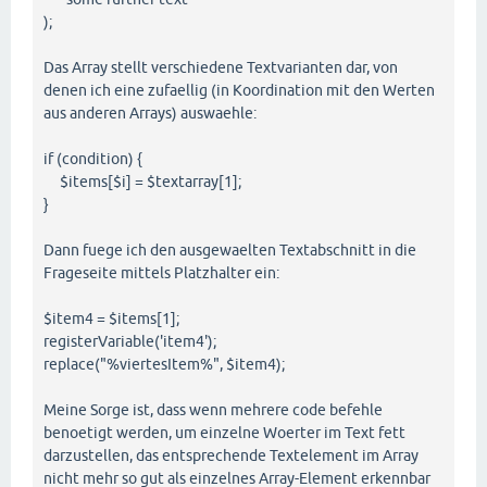
);
Das Array stellt verschiedene Textvarianten dar, von
denen ich eine zufaellig (in Koordination mit den Werten
aus anderen Arrays) auswaehle:
if (condition) {
$items[$i] = $textarray[1];
}
Dann fuege ich den ausgewaelten Textabschnitt in die
Frageseite mittels Platzhalter ein:
$item4 = $items[1];
registerVariable('item4');
replace("%viertesItem%", $item4);
Meine Sorge ist, dass wenn mehrere code befehle
benoetigt werden, um einzelne Woerter im Text fett
darzustellen, das entsprechende Textelement im Array
nicht mehr so gut als einzelnes Array-Element erkennbar