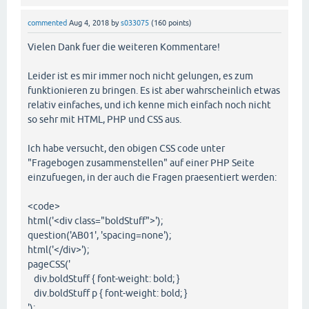
commented
Aug 4, 2018
by
s033075
(
160
points)
Vielen Dank fuer die weiteren Kommentare!
Leider ist es mir immer noch nicht gelungen, es zum
funktionieren zu bringen. Es ist aber wahrscheinlich etwas
relativ einfaches, und ich kenne mich einfach noch nicht
so sehr mit HTML, PHP und CSS aus.
Ich habe versucht, den obigen CSS code unter
"Fragebogen zusammenstellen" auf einer PHP Seite
einzufuegen, in der auch die Fragen praesentiert werden:
<code>
html('<div class="boldStuff">');
question('AB01', 'spacing=none');
html('</div>');
pageCSS('
div.boldStuff { font-weight: bold; }
div.boldStuff p { font-weight: bold; }
');