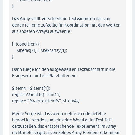
);
Das Array stellt verschiedene Textvarianten dar, von
denen ich eine zufaellig (in Koordination mit den Werten
aus anderen Arrays) auswaehle:
if (condition) {
$items[$i] = $textarray[1];
}
Dann fuege ich den ausgewaelten Textabschnitt in die
Frageseite mittels Platzhalter ein:
$item4 = $items[1];
registerVariable('item4');
replace("%viertesItem%", $item4);
Meine Sorge ist, dass wenn mehrere code befehle
benoetigt werden, um einzelne Woerter im Text fett
darzustellen, das entsprechende Textelement im Array
nicht mehr so gut als einzelnes Array-Element erkennbar