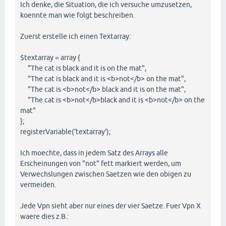
Ich denke, die Situation, die ich versuche umzusetzen,
koennte man wie folgt beschreiben.
Zuerst erstelle ich einen Textarray:
$textarray = array {
"The cat is black and it is on the mat",
"The cat is black and it is <b>not</b> on the mat",
"The cat is <b>not</b> black and it is on the mat",
"The cat is <b>not</b>black and it is <b>not</b> on the
mat"
};
registerVariable('textarray');
Ich moechte, dass in jedem Satz des Arrays alle
Erscheinungen von "not" fett markiert werden, um
Verwechslungen zwischen Saetzen wie den obigen zu
vermeiden.
Jede Vpn sieht aber nur eines der vier Saetze. Fuer Vpn X
waere dies z.B.: