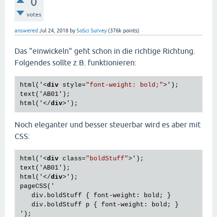
0
votes
answered
Jul 24, 2018
by
SoSci Survey
(
376k
points)
Das "einwickeln" geht schon in die richtige Richtung.
Folgendes sollte z.B. funktionieren:
html('
<
div
style
=
"font-weight: bold;"
>
');

text('AB01');

html('
</
div
>
Noch eleganter und besser steuerbar wird es aber mit
CSS:
html('
<
div
class
=
"boldStuff"
>
');

text('AB01');

html('
</
div
>
');

pageCSS('

   div.boldStuff { font-weight: bold; }

   div.boldStuff p { font-weight: bold; }
