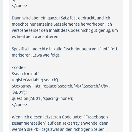
</code>
Dann wird aber ein ganzer Satz fett gedruckt, und ich
moechte nur einzelne Satzelemente hervorheben. Ich
verstehe leider den Inhalt des Codes nicht gut genug, um
es hierfuer zu adaptieren.
Spezifisch moechte ich alle Erscheinungen von "not" fett
markieren. Etwa wie folgt:
<code>
$search = 'not';
registerVariable('search');
$textarray = str_replace($search, '<b>'.$search.'</b>',
'AB01');
question('AB01', 'spacing=none');
</code>
Wenn ich diesen letzteren Code unter "Fragebogen
zusammenstellen" auf den Textarray anwende, dann
werden die <b> tags zwar an den richtigen Stellen