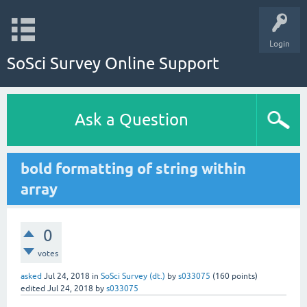
Login
SoSci Survey Online Support
Ask a Question
bold formatting of string within
array
0
votes
asked
Jul 24, 2018
in
SoSci Survey (dt.)
by
s033075
(
160
points)
edited
Jul 24, 2018
by
s033075