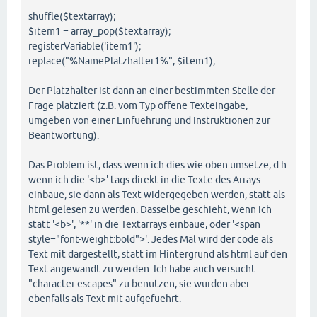
shuffle($textarray);
$item1 = array_pop($textarray);
registerVariable('item1');
replace("%NamePlatzhalter1%", $item1);
Der Platzhalter ist dann an einer bestimmten Stelle der
Frage platziert (z.B. vom Typ offene Texteingabe,
umgeben von einer Einfuehrung und Instruktionen zur
Beantwortung).
Das Problem ist, dass wenn ich dies wie oben umsetze, d.h.
wenn ich die '<b>' tags direkt in die Texte des Arrays
einbaue, sie dann als Text widergegeben werden, statt als
html gelesen zu werden. Dasselbe geschieht, wenn ich
statt '<b>', '**' in die Textarrays einbaue, oder '<span
style="font-weight:bold">'. Jedes Mal wird der code als
Text mit dargestellt, statt im Hintergrund als html auf den
Text angewandt zu werden. Ich habe auch versucht
"character escapes" zu benutzen, sie wurden aber
ebenfalls als Text mit aufgefuehrt.