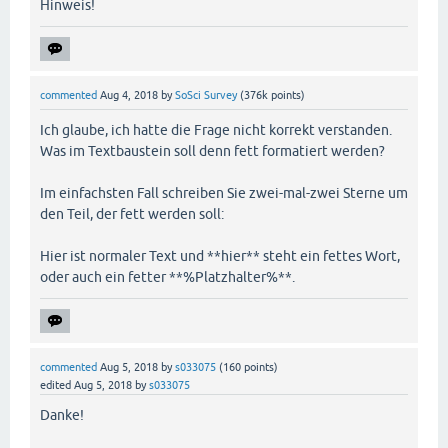
Hinweis!
commented
Aug 4, 2018
by
SoSci Survey
(
376k
points)
Ich glaube, ich hatte die Frage nicht korrekt verstanden.
Was im Textbaustein soll denn fett formatiert werden?
Im einfachsten Fall schreiben Sie zwei-mal-zwei Sterne um
den Teil, der fett werden soll:
Hier ist normaler Text und **hier** steht ein fettes Wort,
oder auch ein fetter **%Platzhalter%**.
commented
Aug 5, 2018
by
s033075
(
160
points)
edited
Aug 5, 2018
by
s033075
Danke!