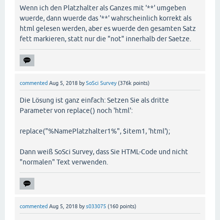
Wenn ich den Platzhalter als Ganzes mit '**' umgeben
wuerde, dann wuerde das '**' wahrscheinlich korrekt als
html gelesen werden, aber es wuerde den gesamten Satz
fett markieren, statt nur die "not" innerhalb der Saetze.
commented
Aug 5, 2018
by
SoSci Survey
(
376k
points)
Die Lösung ist ganz einfach: Setzen Sie als dritte
Parameter von replace() noch 'html':
replace("%NamePlatzhalter1%", $item1, 'html');
Dann weiß SoSci Survey, dass Sie HTML-Code und nicht
"normalen" Text verwenden.
commented
Aug 5, 2018
by
s033075
(
160
points)