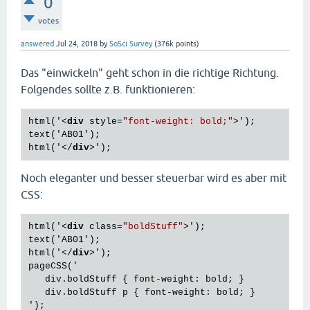
0
votes
answered
Jul 24, 2018
by
SoSci Survey
(
376k
points)
Das "einwickeln" geht schon in die richtige Richtung.
Folgendes sollte z.B. funktionieren:
html('
<
div
style
=
"font-weight: bold;"
>
');

text('AB01');

html('
</
div
>
Noch eleganter und besser steuerbar wird es aber mit
CSS:
html('
<
div
class
=
"boldStuff"
>
');

text('AB01');

html('
</
div
>
');

pageCSS('

   div.boldStuff { font-weight: bold; }

   div.boldStuff p { font-weight: bold; }
