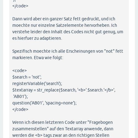
</code>
Dann wird aber ein ganzer Satz fett gedruckt, und ich
moechte nur einzelne Satzelemente hervorheben. Ich
verstehe leider den Inhalt des Codes nicht gut genug, um
es hierfuer zu adaptieren.
Spezifisch moechte ich alle Erscheinungen von "not" fett
markieren. Etwa wie folgt:
<code>
$search = 'not';
registerVariable('search');
$textarray = str_replace($search, '<b>'.$search.'</b>',
'AB01');
question('AB01', 'spacing=none');
</code>
Wenn ich diesen letzteren Code unter "Fragebogen
zusammenstellen" auf den Textarray anwende, dann
werden die <b> tags zwar an den richtigen Stellen