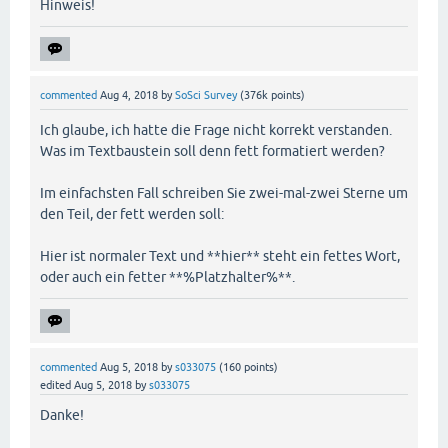
Hinweis!
commented
Aug 4, 2018
by
SoSci Survey
(
376k
points)
Ich glaube, ich hatte die Frage nicht korrekt verstanden.
Was im Textbaustein soll denn fett formatiert werden?
Im einfachsten Fall schreiben Sie zwei-mal-zwei Sterne um
den Teil, der fett werden soll:
Hier ist normaler Text und **hier** steht ein fettes Wort,
oder auch ein fetter **%Platzhalter%**.
commented
Aug 5, 2018
by
s033075
(
160
points)
edited
Aug 5, 2018
by
s033075
Danke!