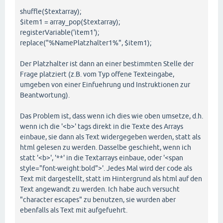
shuffle($textarray);
$item1 = array_pop($textarray);
registerVariable('item1');
replace("%NamePlatzhalter1%", $item1);
Der Platzhalter ist dann an einer bestimmten Stelle der
Frage platziert (z.B. vom Typ offene Texteingabe,
umgeben von einer Einfuehrung und Instruktionen zur
Beantwortung).
Das Problem ist, dass wenn ich dies wie oben umsetze, d.h.
wenn ich die '<b>' tags direkt in die Texte des Arrays
einbaue, sie dann als Text widergegeben werden, statt als
html gelesen zu werden. Dasselbe geschieht, wenn ich
statt '<b>', '**' in die Textarrays einbaue, oder '<span
style="font-weight:bold">'. Jedes Mal wird der code als
Text mit dargestellt, statt im Hintergrund als html auf den
Text angewandt zu werden. Ich habe auch versucht
"character escapes" zu benutzen, sie wurden aber
ebenfalls als Text mit aufgefuehrt.