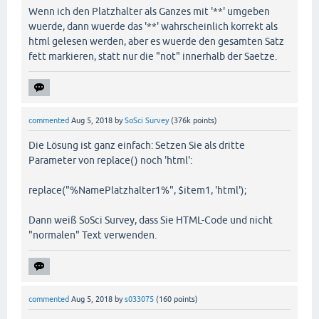
Wenn ich den Platzhalter als Ganzes mit '**' umgeben
wuerde, dann wuerde das '**' wahrscheinlich korrekt als
html gelesen werden, aber es wuerde den gesamten Satz
fett markieren, statt nur die "not" innerhalb der Saetze.
commented
Aug 5, 2018
by
SoSci Survey
(
376k
points)
Die Lösung ist ganz einfach: Setzen Sie als dritte
Parameter von replace() noch 'html':
replace("%NamePlatzhalter1%", $item1, 'html');
Dann weiß SoSci Survey, dass Sie HTML-Code und nicht
"normalen" Text verwenden.
commented
Aug 5, 2018
by
s033075
(
160
points)