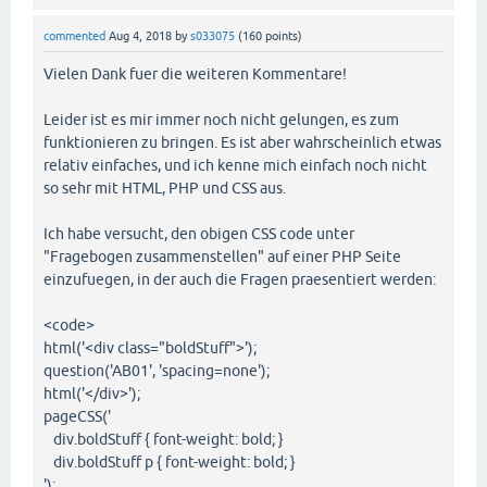
commented
Aug 4, 2018
by
s033075
(
160
points)
Vielen Dank fuer die weiteren Kommentare!
Leider ist es mir immer noch nicht gelungen, es zum
funktionieren zu bringen. Es ist aber wahrscheinlich etwas
relativ einfaches, und ich kenne mich einfach noch nicht
so sehr mit HTML, PHP und CSS aus.
Ich habe versucht, den obigen CSS code unter
"Fragebogen zusammenstellen" auf einer PHP Seite
einzufuegen, in der auch die Fragen praesentiert werden:
<code>
html('<div class="boldStuff">');
question('AB01', 'spacing=none');
html('</div>');
pageCSS('
div.boldStuff { font-weight: bold; }
div.boldStuff p { font-weight: bold; }
');