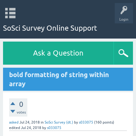
Login
SoSci Survey Online Support
Ask a Question
bold formatting of string within
array
0
votes
asked
Jul 24, 2018
in
SoSci Survey (dt.)
by
s033075
(
160
points)
edited
Jul 24, 2018
by
s033075