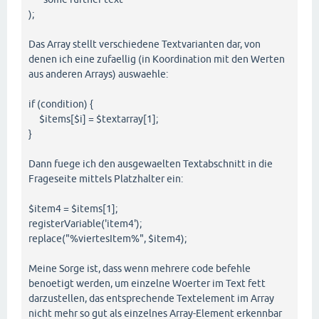
);
Das Array stellt verschiedene Textvarianten dar, von
denen ich eine zufaellig (in Koordination mit den Werten
aus anderen Arrays) auswaehle:
if (condition) {
$items[$i] = $textarray[1];
}
Dann fuege ich den ausgewaelten Textabschnitt in die
Frageseite mittels Platzhalter ein:
$item4 = $items[1];
registerVariable('item4');
replace("%viertesItem%", $item4);
Meine Sorge ist, dass wenn mehrere code befehle
benoetigt werden, um einzelne Woerter im Text fett
darzustellen, das entsprechende Textelement im Array
nicht mehr so gut als einzelnes Array-Element erkennbar