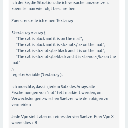
Ich denke, die Situation, die ich versuche umzusetzen,
koennte man wie folgt beschreiben.
Zuerst erstelle ich einen Textarray:
$textarray = array {
"The cat is black and it is on the mat",
"The cat is black and it is <b>not</b> on the mat",
"The cat is <b>not</b> black and it is on the mat",
"The cat is <b>not</b>black and it is <b>not</b> on the
mat"
};
registerVariable('textarray');
Ich moechte, dass in jedem Satz des Arrays alle
Erscheinungen von "not" fett markiert werden, um
Verwechslungen zwischen Saetzen wie den obigen zu
vermeiden.
Jede Vpn sieht aber nur eines der vier Saetze. Fuer Vpn X
waere dies z.B.: