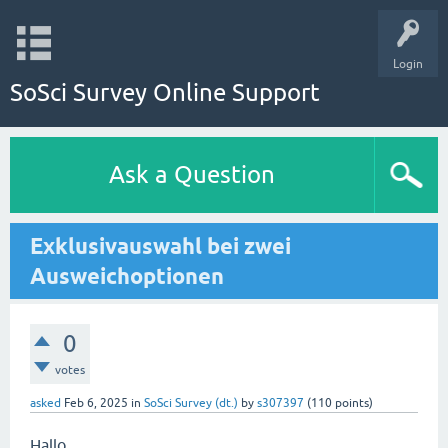
Login
SoSci Survey Online Support
Ask a Question
Exklusivauswahl bei zwei
Ausweichoptionen
0
votes
asked
Feb 6, 2025
in
SoSci Survey (dt.)
by
s307397
(
110
points)
Hallo,