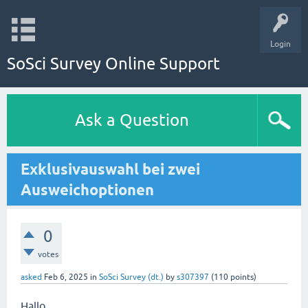
Login
SoSci Survey Online Support
Ask a Question
Exklusivauswahl bei zwei
Ausweichoptionen
0
votes
asked
Feb 6, 2025
in
SoSci Survey (dt.)
by
s307397
(
110
points)
Hallo,