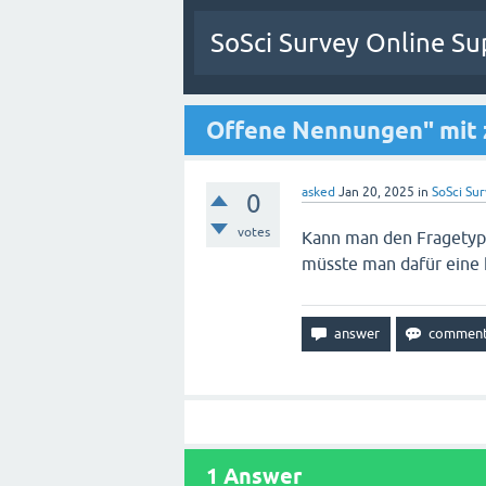
SoSci Survey Online Su
Offene Nennungen" mit 
asked
Jan 20, 2025
in
SoSci Sur
0
votes
Kann man den Fragetyp
müsste man dafür eine 
1
Answer