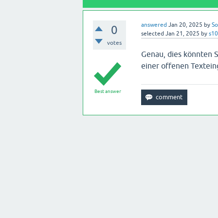
answered
Jan 20, 2025
by
So
0
selected
Jan 21, 2025
by
s1
votes
Genau, dies könnten 
einer offenen Textein
Best answer