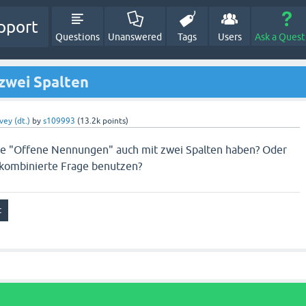
pport
Questions
Unanswered
Tags
Users
Ask a Quest
zwei Spalten
vey (dt.)
by
s109993
(
13.2k
points)
e "Offene Nennungen" auch mit zwei Spalten haben? Oder
kombinierte Frage benutzen?