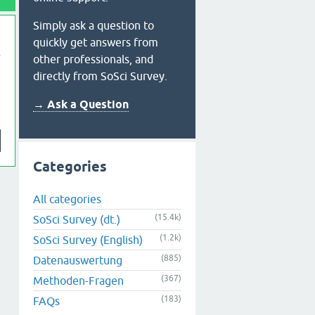
Simply ask a question to
quickly get answers from
other professionals, and
directly from SoSci Survey.
→ Ask a Question
Categories
All categories
(15.4k)
SoSci Survey (dt.)
(1.2k)
SoSci Survey (English)
(885)
Datenauswertung
(367)
Methoden-Fragen
(183)
FAQs