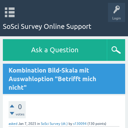
Login
SoSci Survey Online Support
Ask a Question
Kombination Bild-Skala mit
Auswahloption "Betrifft mich
nicht"
0
votes
asked
Jan 7, 2025
in
SoSci Survey (dt.)
by
s130094
(
130
points)