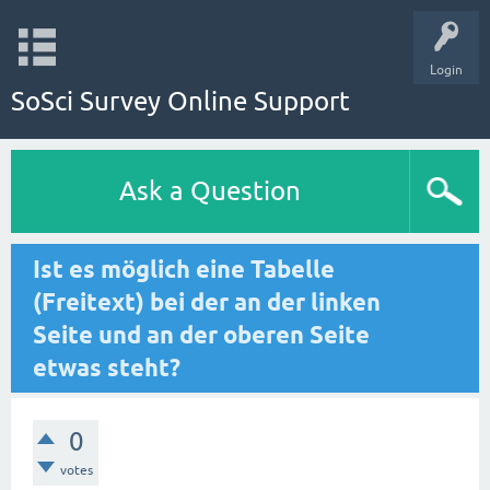
Login
SoSci Survey Online Support
Ask a Question
Ist es möglich eine Tabelle
(Freitext) bei der an der linken
Seite und an der oberen Seite
etwas steht?
0
votes