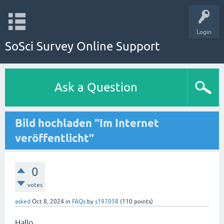
Login
SoSci Survey Online Support
Ask a Question
Bild hochladen "Im Internet
veröffentlicht"
0
votes
asked
Oct 8, 2024
in
FAQs
by
s197058
(
110
points)
Hallo,