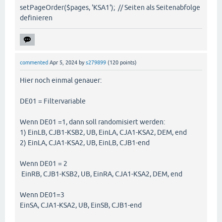
setPageOrder($pages, 'KSA1'); // Seiten als Seitenabfolge
definieren
commented
Apr 5, 2024
by
s279899
(
120
points)
Hier noch einmal genauer:
DE01 = Filtervariable
Wenn DE01 =1, dann soll randomisiert werden:
1) EinLB, CJB1-KSB2, UB, EinLA, CJA1-KSA2, DEM, end
2) EinLA, CJA1-KSA2, UB, EinLB, CJB1-end
Wenn DE01 = 2
EinRB, CJB1-KSB2, UB, EinRA, CJA1-KSA2, DEM, end
Wenn DE01=3
EinSA, CJA1-KSA2, UB, EinSB, CJB1-end