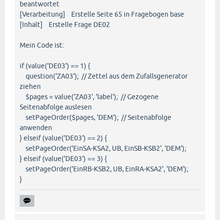
beantwortet
[Verarbeitung] Erstelle Seite 65 in Fragebogen base
[Inhalt] Erstelle Frage DE02
Mein Code ist:
if (value('DE03') == 1) {
question('ZA03'); // Zettel aus dem Zufallsgenerator
ziehen
$pages = value('ZA03', 'label'); // Gezogene
Seitenabfolge auslesen
setPageOrder($pages, 'DEM'); // Seitenabfolge
anwenden
} elseif (value('DE03') == 2) {
setPageOrder('EinSA-KSA2, UB, EinSB-KSB2', 'DEM');
} elseif (value('DE03') == 3) {
setPageOrder('EinRB-KSB2, UB, EinRA-KSA2', 'DEM');
}