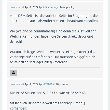
commented
Apr 8, 2024
by
SoSci Survey
(
376k
points)
> die DEM Seite ist die vorletze Seite im Fragebogen, die
alle Gruppen auch als vorletzte Seite beantworten sollen:
Wo (welche Seitennummern) sind denn die AH* Seiten?
Welche Kennungen haben die Seiten direkt davor und
danach?
Warum ich frage: Weil ein weiteres setPageOrder() das
vorherige außer Kraft setzt. Das müssten Sie ggf. gleich
beim ersten setPageOrder() rotieren.
commented
Apr 8, 2024
by
s279899
(
120
points)
Die AHA* Seiten sind S19-S33 sowie AHB* S49-63
tatsächlich ist dort ein weiteres setPageOrder ()
vorhanden: