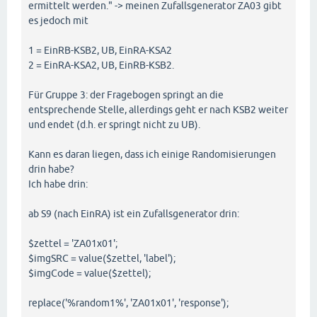
ermittelt werden." -> meinen Zufallsgenerator ZA03 gibt
es jedoch mit
1 = EinRB-KSB2, UB, EinRA-KSA2
2 = EinRA-KSA2, UB, EinRB-KSB2.
Für Gruppe 3: der Fragebogen springt an die
entsprechende Stelle, allerdings geht er nach KSB2 weiter
und endet (d.h. er springt nicht zu UB).
Kann es daran liegen, dass ich einige Randomisierungen
drin habe?
Ich habe drin:
ab S9 (nach EinRA) ist ein Zufallsgenerator drin:
$zettel = 'ZA01x01';
$imgSRC = value($zettel, 'label');
$imgCode = value($zettel);
replace('%random1%', 'ZA01x01', 'response');