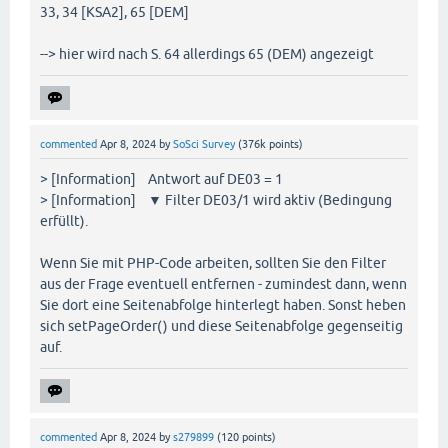
33, 34 [KSA2], 65 [DEM]
--> hier wird nach S. 64 allerdings 65 (DEM) angezeigt
commented
Apr 8, 2024
by
SoSci Survey
(
376k
points)
> [Information] Antwort auf DE03 = 1
> [Information] ▼ Filter DE03/1 wird aktiv (Bedingung
erfüllt).
Wenn Sie mit PHP-Code arbeiten, sollten Sie den Filter
aus der Frage eventuell entfernen - zumindest dann, wenn
Sie dort eine Seitenabfolge hinterlegt haben. Sonst heben
sich setPageOrder() und diese Seitenabfolge gegenseitig
auf.
commented
Apr 8, 2024
by
s279899
(
120
points)