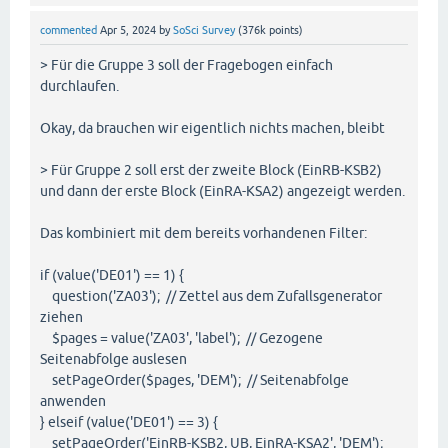
commented
Apr 5, 2024
by
SoSci Survey
(
376k
points)
> Für die Gruppe 3 soll der Fragebogen einfach
durchlaufen.
Okay, da brauchen wir eigentlich nichts machen, bleibt
> Für Gruppe 2 soll erst der zweite Block (EinRB-KSB2)
und dann der erste Block (EinRA-KSA2) angezeigt werden.
Das kombiniert mit dem bereits vorhandenen Filter:
if (value('DE01') == 1) {
question('ZA03'); // Zettel aus dem Zufallsgenerator
ziehen
$pages = value('ZA03', 'label'); // Gezogene
Seitenabfolge auslesen
setPageOrder($pages, 'DEM'); // Seitenabfolge
anwenden
} elseif (value('DE01') == 3) {
setPageOrder('EinRB-KSB2, UB, EinRA-KSA2', 'DEM');