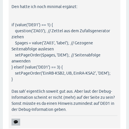
Den hatte ich noch minimal ergänzt:
if (value('DE01') == 1) {
question('ZA03'); // Zettel aus dem Zufallsgenerator
ziehen
$pages = value('ZA03', 'label'); // Gezogene
Seitenabfolge auslesen
setPageOrder($pages, 'DEM'); // Seitenabfolge
anwenden
} elseif (value('DE01') == 3) {
setPageOrder('EinRB-KSB2, UB, EinRA-KSA2', 'DEM');
}
Das sah' eigentlich soweit gut aus. Aber laut der Debug-
Information scheint er nicht (mehr) auf der Seite zu sein?
Sonst müsste es da einen Hinweis zumindest auf DE01 in
der Debug-Information geben.