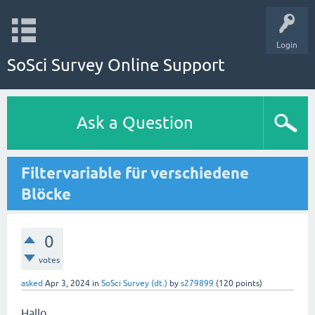
Login
SoSci Survey Online Support
Ask a Question
Filtervariable für verschiedene
Blöcke
0
votes
asked
Apr 3, 2024
in
SoSci Survey (dt.)
by
s279899
(
120
points)
Hallo,