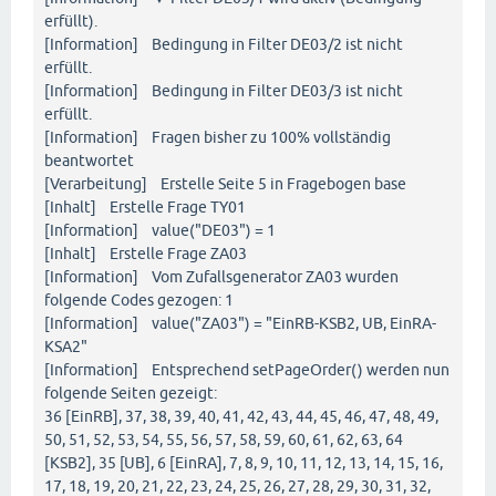
erfüllt).
[Information] Bedingung in Filter DE03/2 ist nicht
erfüllt.
[Information] Bedingung in Filter DE03/3 ist nicht
erfüllt.
[Information] Fragen bisher zu 100% vollständig
beantwortet
[Verarbeitung] Erstelle Seite 5 in Fragebogen base
[Inhalt] Erstelle Frage TY01
[Information] value("DE03") = 1
[Inhalt] Erstelle Frage ZA03
[Information] Vom Zufallsgenerator ZA03 wurden
folgende Codes gezogen: 1
[Information] value("ZA03") = "EinRB-KSB2, UB, EinRA-
KSA2"
[Information] Entsprechend setPageOrder() werden nun
folgende Seiten gezeigt:
36 [EinRB], 37, 38, 39, 40, 41, 42, 43, 44, 45, 46, 47, 48, 49,
50, 51, 52, 53, 54, 55, 56, 57, 58, 59, 60, 61, 62, 63, 64
[KSB2], 35 [UB], 6 [EinRA], 7, 8, 9, 10, 11, 12, 13, 14, 15, 16,
17, 18, 19, 20, 21, 22, 23, 24, 25, 26, 27, 28, 29, 30, 31, 32,