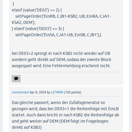
}
elseif (value('DE03') == 2) {
setPageOrder('EinRB, CJB1-KSB2, UB, EinRA, CJA1-
KSA2, DEM');
} elseif (value('DE03') == 3) {
setPageOrder('EinSA, CJA1-UB, EinSB, CJB1');}
bei DE03=2 springt er nach KSB2 nicht wieder auf UB
sondern geht direkt auf DEM, sodass der zweite Block
ausgespart wird. Eine Fehlermeldung erscheint nicht.
commented
Apr 8, 2024
by
s279899
(
120
points)
Das gleiche passiert, wenn der Zufallsgenerator so
gezogen wird, dass bei DE03=1 die Reihenfolge mit EinLB
startet. Auch dann bricht er nach KSB2 die Reihenfolge ab
und geht weiter auf DEM (DEM folgt im Fragebogen
direkt auf KSB2)