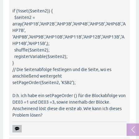
if (!isset($seiten2)) {
$seiten2 =
array('AHP1B','AHP2B','AHP3B','AHP4B','AHP5B','AHP6B','A
HP7B',
'AHP8B','AHP9B','AHP10B','AHP11B','AHP12B','AHP13B','A
HP14B','AHP15B',);
shuffle($seiten2);
registerVariable($seiten2);
}
// Die Seitenabfolge festlegen und die Seite, wo es
anschließend weitergeht
setPageOrder($seiten2, 'KSB2');
D.h. ich habe ein setPageOrder () für die Blockabfolge von
DE03 =1 und DE03 =3, sowie innerhalb der Blöcke.
Anscheinend löst diese die erste ab. Wie kann ich dieses
Problem lösen?