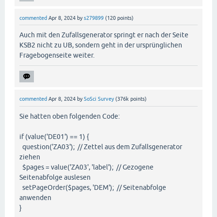
commented
Apr 8, 2024
by
s279899
(
120
points)
Auch mit den Zufallsgenerator springt er nach der Seite
KSB2 nicht zu UB, sondern geht in der ursprünglichen
Fragebogenseite weiter.
commented
Apr 8, 2024
by
SoSci Survey
(
376k
points)
Sie hatten oben folgenden Code:
if (value('DE01') == 1) {
question('ZA03'); // Zettel aus dem Zufallsgenerator
ziehen
$pages = value('ZA03', 'label'); // Gezogene
Seitenabfolge auslesen
setPageOrder($pages, 'DEM'); // Seitenabfolge
anwenden
}