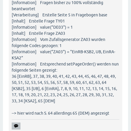
[Information] Fragen bisher zu 100% vollständig
beantwortet
[Verarbeitung] Erstelle Seite 5 in Fragebogen base
[Inhalt] Erstelle Frage TY01
[Information] value("DE03") = 1
[Inhalt] Erstelle Frage ZA03
[Information] Vom Zufallsgenerator ZA03 wurden
folgende Codes gezogen: 1
[Information] value("ZA03") = "EinRB-KSB2, UB, EinRA-
KSA2"
[Information] Entsprechend setPageOrder() werden nun
folgende Seiten gezeigt:
36 [EinRB], 37, 38, 39, 40, 41, 42, 43, 44, 45, 46, 47, 48, 49,
50, 51, 52, 53, 54, 55, 56, 57, 58, 59, 60, 61, 62, 63, 64
[KSB2], 35 [UB], 6 [EinRA], 7, 8, 9, 10, 11, 12, 13, 14, 15, 16,
17, 18, 19, 20, 21, 22, 23, 24, 25, 26, 27, 28, 29, 30, 31, 32,
33, 34 [KSA2], 65 [DEM]
--> hier wird nach S. 64 allerdings 65 (DEM) angezeigt