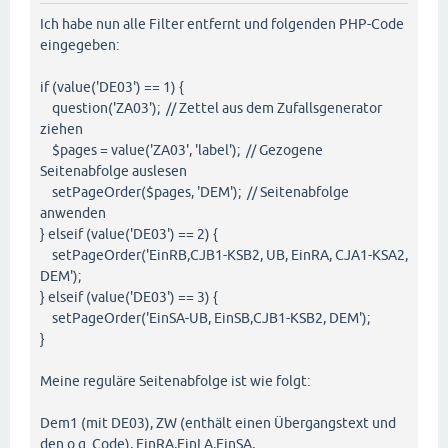
Ich habe nun alle Filter entfernt und folgenden PHP-Code
eingegeben:
if (value('DE03') == 1) {
question('ZA03'); // Zettel aus dem Zufallsgenerator
ziehen
$pages = value('ZA03', 'label'); // Gezogene
Seitenabfolge auslesen
setPageOrder($pages, 'DEM'); // Seitenabfolge
anwenden
} elseif (value('DE03') == 2) {
setPageOrder('EinRB,CJB1-KSB2, UB, EinRA, CJA1-KSA2,
DEM');
} elseif (value('DE03') == 3) {
setPageOrder('EinSA-UB, EinSB,CJB1-KSB2, DEM');
}
Meine reguläre Seitenabfolge ist wie folgt:
Dem1 (mit DE03), ZW (enthält einen Übergangstext und
den o.g. Code), EinRA,EinLA,EinSA,