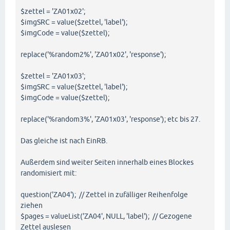
$zettel = 'ZA01x02';
$imgSRC = value($zettel, 'label');
$imgCode = value($zettel);
replace('%random2%', 'ZA01x02', 'response');
$zettel = 'ZA01x03';
$imgSRC = value($zettel, 'label');
$imgCode = value($zettel);
replace('%random3%', 'ZA01x03', 'response'); etc bis 27.
Das gleiche ist nach EinRB.
Außerdem sind weiter Seiten innerhalb eines Blockes
randomisiert mit:
question('ZA04'); // Zettel in zufälliger Reihenfolge
ziehen
$pages = valueList('ZA04', NULL, 'label'); // Gezogene
Zettel auslesen