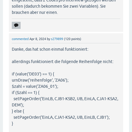
sollen (dadurch bekommen Sie zwei Variablen). Sie
brauchen aber nur einen.
commented
Apr 8, 2024
by
s279899
(
120
points)
Danke, das hat schon einmal funktioniert:
allerdings funktioniert die folgende Reihenfolge nicht:
if (value('DE03') == 1) {
urnDraw('reihenfolge', 'ZA06');
$zahl = value('ZA06_01');
if ($zahl == 1) {
setPageOrder('EinLB, CJB1-KSB2, UB, EinLA, CJA1-KSA2,
DEM');
} else {
setPageOrder('EinLA, CJA1-KSA2, UB, EinLB, CJB1');
}