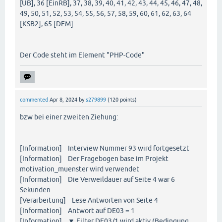
[UB], 36 [EinRB], 37, 38, 39, 40, 41, 42, 43, 44, 45, 46, 47, 48,
49, 50, 51, 52, 53, 54, 55, 56, 57, 58, 59, 60, 61, 62, 63, 64
[KSB2], 65 [DEM]
Der Code steht im Element "PHP-Code"
commented
Apr 8, 2024
by
s279899
(
120
points)
bzw bei einer zweiten Ziehung:
[Information] Interview Nummer 93 wird fortgesetzt
[Information] Der Fragebogen base im Projekt
motivation_muenster wird verwendet
[Information] Die Verweildauer auf Seite 4 war 6
Sekunden
[Verarbeitung] Lese Antworten von Seite 4
[Information] Antwort auf DE03 = 1
[Information] ▼ Filter DE03/1 wird aktiv (Bedingung