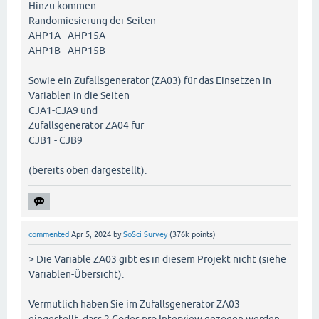
Hinzu kommen:
Randomiesierung der Seiten
AHP1A - AHP15A
AHP1B - AHP15B
Sowie ein Zufallsgenerator (ZA03) für das Einsetzen in
Variablen in die Seiten
CJA1-CJA9 und
Zufallsgenerator ZA04 für
CJB1 - CJB9
(bereits oben dargestellt).
commented
Apr 5, 2024
by
SoSci Survey
(
376k
points)
> Die Variable ZA03 gibt es in diesem Projekt nicht (siehe
Variablen-Übersicht).
Vermutlich haben Sie im Zufallsgenerator ZA03
eingestellt, dass 2 Codes pro Interview gezogen werden