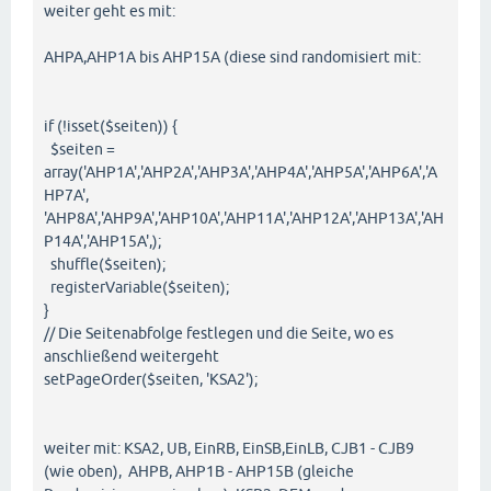
weiter geht es mit:
AHPA,AHP1A bis AHP15A (diese sind randomisiert mit:
if (!isset($seiten)) {
$seiten =
array('AHP1A','AHP2A','AHP3A','AHP4A','AHP5A','AHP6A','A
HP7A',
'AHP8A','AHP9A','AHP10A','AHP11A','AHP12A','AHP13A','AH
P14A','AHP15A',);
shuffle($seiten);
registerVariable($seiten);
}
// Die Seitenabfolge festlegen und die Seite, wo es
anschließend weitergeht
setPageOrder($seiten, 'KSA2');
weiter mit: KSA2, UB, EinRB, EinSB,EinLB, CJB1 - CJB9
(wie oben), AHPB, AHP1B - AHP15B (gleiche