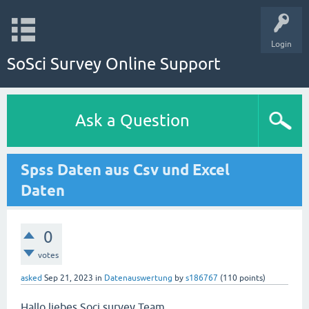
Login
SoSci Survey Online Support
Ask a Question
Spss Daten aus Csv und Excel
Daten
0
votes
asked
Sep 21, 2023
in
Datenauswertung
by
s186767
(
110
points)
Hallo liebes Soci survey Team,