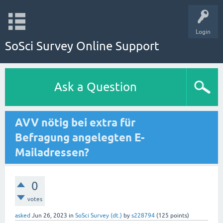
Login
SoSci Survey Online Support
Ask a Question
AVV nötig bei extra für
Befragung angelegten E-
Mailadressen?
0
votes
asked
Jun 26, 2023
in
SoSci Survey (dt.)
by
s228794
(
125
points)