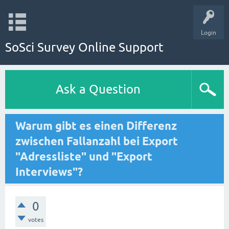
Login
SoSci Survey Online Support
Ask a Question
Warum gibt es einen Differenz
zwischen Fallanzahl bei Export
"Adressliste" und "Export
Interviews"?
0
votes