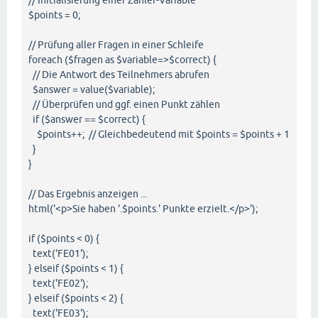
// Initialisierung einer Zähler-Variable
$points = 0;
// Prüfung aller Fragen in einer Schleife
foreach ($fragen as $variable=>$correct) {
// Die Antwort des Teilnehmers abrufen
$answer = value($variable);
// Überprüfen und ggf. einen Punkt zählen
if ($answer == $correct) {
$points++; // Gleichbedeutend mit $points = $points + 1
}
}
// Das Ergebnis anzeigen ...
html('<p>Sie haben '.$points.' Punkte erzielt.</p>');
if ($points < 0) {
text('FE01');
} elseif ($points < 1) {
text('FE02');
} elseif ($points < 2) {
text('FE03');