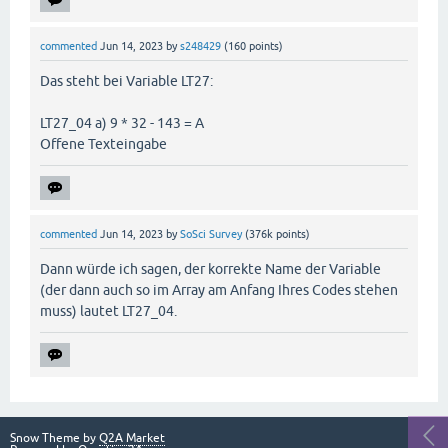
commented
Jun 14, 2023
by
s248429
(
160
points)
Das steht bei Variable LT27:
LT27_04 a) 9 * 32 - 143 = A
Offene Texteingabe
commented
Jun 14, 2023
by
SoSci Survey
(
376k
points)
Dann würde ich sagen, der korrekte Name der Variable
(der dann auch so im Array am Anfang Ihres Codes stehen
muss) lautet LT27_04.
Snow Theme by
Q2A Market