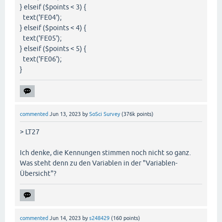
} elseif ($points < 3) {
text('FE04');
} elseif ($points < 4) {
text('FE05');
} elseif ($points < 5) {
text('FE06');
}
commented
Jun 13, 2023
by
SoSci Survey
(
376k
points)
> LT27
Ich denke, die Kennungen stimmen noch nicht so ganz.
Was steht denn zu den Variablen in der "Variablen-
Übersicht"?
commented
Jun 14, 2023
by
s248429
(
160
points)