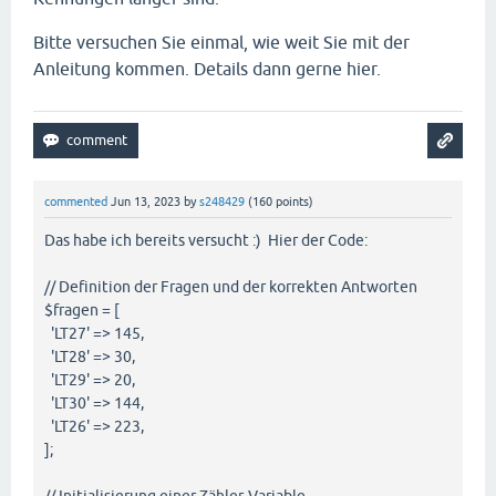
Bitte versuchen Sie einmal, wie weit Sie mit der
Anleitung kommen. Details dann gerne hier.
commented
Jun 13, 2023
by
s248429
(
160
points)
Das habe ich bereits versucht :) Hier der Code:
// Definition der Fragen und der korrekten Antworten
$fragen = [
'LT27' => 145,
'LT28' => 30,
'LT29' => 20,
'LT30' => 144,
'LT26' => 223,
];