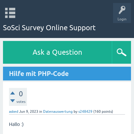
Login
SoSci Survey Online Support
Ask a Question
Hilfe mit PHP-Code
0
votes
asked
Jun 9, 2023
in
Datenauswertung
by
s248429
(
160
points)
Hallo :)