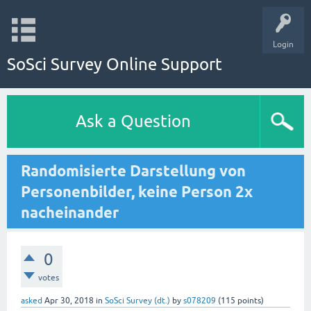
Login
SoSci Survey Online Support
Ask a Question
Randomisierte Darstellung von
Personenbilder, keine Person 2x
nacheinander
0
votes
asked
Apr 30, 2018
in
SoSci Survey (dt.)
by
s078209
(
115
points)