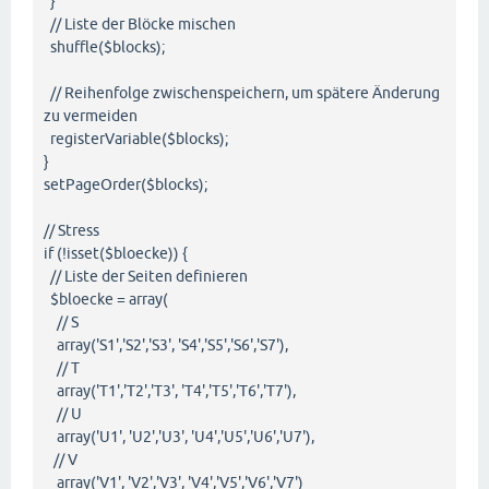
}
// Liste der Blöcke mischen
shuffle($blocks);
// Reihenfolge zwischenspeichern, um spätere Änderung
zu vermeiden
registerVariable($blocks);
}
setPageOrder($blocks);
// Stress
if (!isset($bloecke)) {
// Liste der Seiten definieren
$bloecke = array(
// S
array('S1','S2','S3', 'S4','S5','S6','S7'),
// T
array('T1','T2','T3', 'T4','T5','T6','T7'),
// U
array('U1', 'U2','U3', 'U4','U5','U6','U7'),
// V
array('V1', 'V2','V3', 'V4','V5','V6','V7')