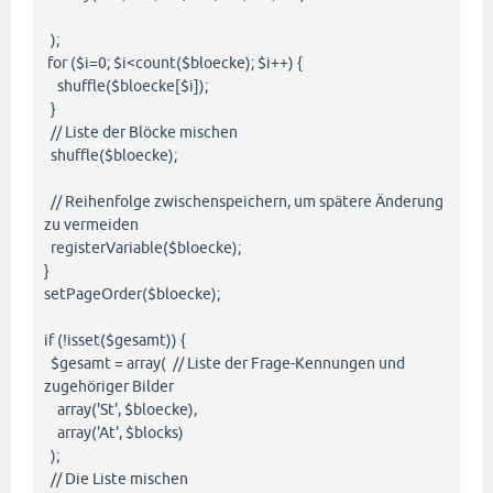
);
for ($i=0; $i<count($bloecke); $i++) {
shuffle($bloecke[$i]);
}
// Liste der Blöcke mischen
shuffle($bloecke);
// Reihenfolge zwischenspeichern, um spätere Änderung
zu vermeiden
registerVariable($bloecke);
}
setPageOrder($bloecke);
if (!isset($gesamt)) {
$gesamt = array( // Liste der Frage-Kennungen und
zugehöriger Bilder
array('St', $bloecke),
array('At', $blocks)
);
// Die Liste mischen