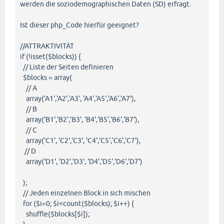
werden die soziodemographischen Daten (SD) erfragt.
Ist dieser php_Code hierfür geeignet?
//ATTRAKTIVITÄT
if (!isset($blocks)) {
// Liste der Seiten definieren
$blocks = array(
// A
array('A1','A2','A3', 'A4','A5','A6','A7'),
// B
array('B1','B2','B3', 'B4','B5','B6','B7'),
// C
array('C1', 'C2','C3', 'C4','C5','C6','C7'),
// D
array('D1', 'D2','D3', 'D4','D5','D6','D7')
);
// Jeden einzelnen Block in sich mischen
for ($i=0; $i<count($blocks); $i++) {
shuffle($blocks[$i]);