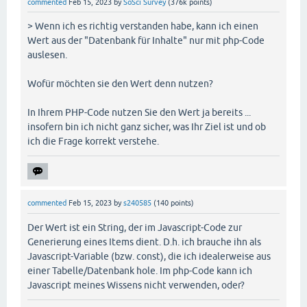
commented
Feb 15, 2023
by
SoSci Survey
(
376k
points)
> Wenn ich es richtig verstanden habe, kann ich einen
Wert aus der "Datenbank für Inhalte" nur mit php-Code
auslesen.
Wofür möchten sie den Wert denn nutzen?
In Ihrem PHP-Code nutzen Sie den Wert ja bereits ...
insofern bin ich nicht ganz sicher, was Ihr Ziel ist und ob
ich die Frage korrekt verstehe.
commented
Feb 15, 2023
by
s240585
(
140
points)
Der Wert ist ein String, der im Javascript-Code zur
Generierung eines Items dient. D.h. ich brauche ihn als
Javascript-Variable (bzw. const), die ich idealerweise aus
einer Tabelle/Datenbank hole. Im php-Code kann ich
Javascript meines Wissens nicht verwenden, oder?