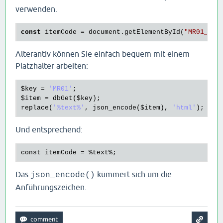
verwenden.
const
 itemCode = document.getElementById(
"MR01_03"
Alterantiv können Sie einfach bequem mit einem
Platzhalter arbeiten:
$key
 = 
'MR01'
$item
 = 
dbGet
(
$key
replace
(
'%text%'
, 
json_encode
(
$item
), 
'html'
Und entsprechend:
const itemCode = 
%text
%;
Das
kümmert sich um die
json_encode()
Anführungszeichen.