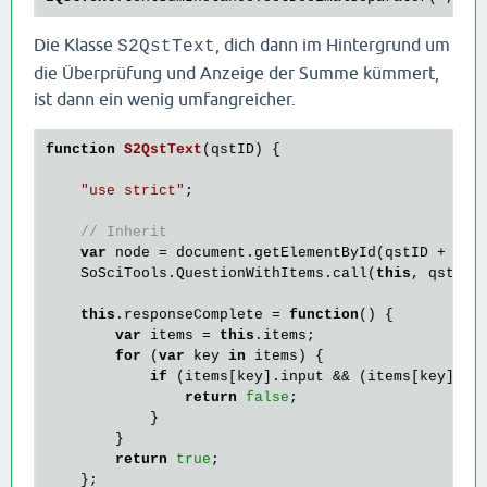
Die Klasse
, dich dann im Hintergrund um
S2QstText
die Überprüfung und Anzeige der Summe kümmert,
ist dann ein wenig umfangreicher.
function
S2QstText
(qstID)
 {
"use strict"
;

// Inherit
var
 node = document.getElementById(qstID + 
"_q
    SoSciTools.QuestionWithItems.call(
this
, qstID,
this
.responseComplete = 
function
() {

var
 items = 
this
.items;

for
 (
var
 key 
in
 items) {

if
 (items[key].input && (items[key].in
return
false
;

            }

        }

return
true
;

    };
