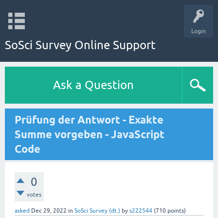
Login
SoSci Survey Online Support
Ask a Question
Prüfung der Antwort - Exakte
Summe vorgeben - JavaScript
Code
0
votes
asked
Dec 29, 2022
in
SoSci Survey (dt.)
by
s222544
(
710
points)