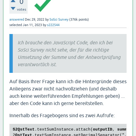
0
votes
answered
Dec 29, 2022
by
SoSci Survey
(
376k
points)
selected
Jan 11, 2023
by
s222544
Ich brauche den JavaScript Code, den ich bei
SoSci Survey nicht sehe, der für die richtige
Umsetzung der Summe und der Antwortprüfung
verantwortlich ist.
Auf Basis Ihrer Frage kann ich die Hintergründe dieses
Anliegens zwar nicht nachvollziehen (und deshalb
auch keine weiterführenden Empfehlungen geben) ...
aber den Code kann ich gerne bereitstellen.
Innerhalb des Fragebogens sind es zwei Aufrufe:
S2QstText
.textSumInstance
.attach
(
outputID
, 
summe
, 
2
QstText
.textSumInstance
.setDecimalSeparator