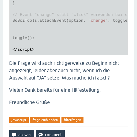
}

// Event "change" statt "click" verwenden bei einf
SoSciTools.attachEvent(option, 
"change"
, toggle);

toggle();

</
script
>
Die Frage wird auch richtigerweise zu Beginn nicht
angezeigt, leider aber auch nicht, wenn ich die
Auswahl auf "JA" setze. Was mache ich falsch?
Vielen Dank bereits für eine Hilfestellung!
Freundliche Grüße
javascript
frage-einblenden
filterfragen