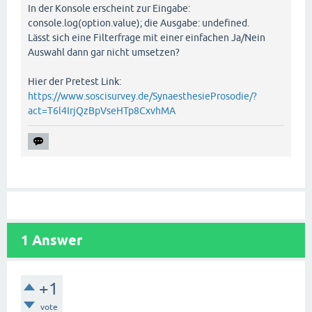
In der Konsole erscheint zur Eingabe:
console.log(option.value); die Ausgabe: undefined.
Lässt sich eine Filterfrage mit einer einfachen Ja/Nein
Auswahl dann gar nicht umsetzen?
Hier der Pretest Link:
https://www.soscisurvey.de/SynaesthesieProsodie/?
act=T6l4IrjQzBpVseHTp8CxvhMA
1
Answer
+1
vote