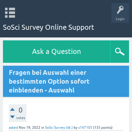
Login
SoSci Survey Online Support
Ask a Question
Fragen bei Auswahl einer
bestimmten Option sofort
einblenden - Auswahl
0
votes
asked
Nov 19, 2022
in
SoSci Survey (dt.)
by
s147105
(
155
points)