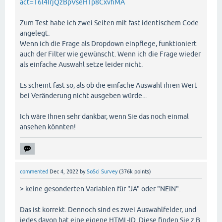
act=T6l4IrjQzBpVseHTp8CxvhMA
Zum Test habe ich zwei Seiten mit fast identischem Code
angelegt.
Wenn ich die Frage als Dropdown einpflege, funktioniert
auch der Filter wie gewünscht. Wenn ich die Frage wieder
als einfache Auswahl setze leider nicht.
Es scheint fast so, als ob die einfache Auswahl ihren Wert
bei Veränderung nicht ausgeben würde...
Ich wäre Ihnen sehr dankbar, wenn Sie das noch einmal
ansehen könnten!
commented
Dec 4, 2022
by
SoSci Survey
(
376k
points)
> keine gesonderten Variablen für "JA" oder "NEIN".
Das ist korrekt. Dennoch sind es zwei Auswahlfelder, und
jedes davon hat eine eigene HTML-ID. Diese finden Sie z.B.