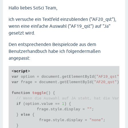
Hallo liebes SoSci Team,
ich versuche ein Textfeld einzublenden ("AF20_qst"),
wenn eine einfache Auswahl ("AF19_qst") auf "Ja"
gesetzt wird.
Den entsprechenden Beispielcode aus dem
Benutzerhandbuch habe ich folgendermaßen
angepasst:
<
script
>
var
 option = document.getElementById(
"AF19_qst"
var
 frage = document.getElementById(
"AF20_qst"
);  
function
toggle
()
 {
// Wenn die Auswahl auf JA steht, hat die Variab
if
 (option.value == 
1
) {

           frage.style.display = 
""
;

  } 
else
 {

            frage.style.display = 
"none"
;

  }
