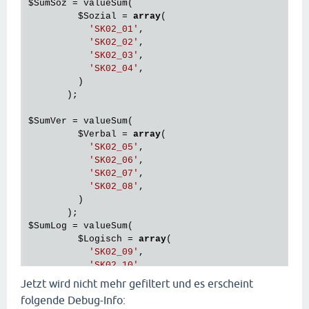
$SumSoz
 = valueSum(

$Sozial
 = 
array
(

'SK02_01'
,

'SK02_02'
,

'SK02_03'
,

'SK02_04'
,

         )

       );

$SumVer
 = valueSum(

$Verbal
 = 
array
(

'SK02_05'
,

'SK02_06'
,

'SK02_07'
,

'SK02_08'
,

         )

$SumLog
 = valueSum(

$Logisch
 = 
array
(

'SK02_09'
,

'SK02_10'
,

'SK02_11'
,

Jetzt wird nicht mehr gefiltert und es erscheint
'SK02_12'
,

folgende Debug-Info:
         )
