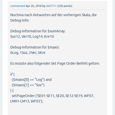
commented
Apr 26, 2018
by
s047711
(
250
points)
Nochma nach Antworten auf der vorherigen Skala, die
Debug-Info:
Debug-Information für $sumArray:
Soz12, Ver10, Log14, Kre10
Debug-Information für $maxis:
0Log, 1Soz, 2Ver, 3Kre
Es müsste also folgender Set Page Order-Befehl gelten:
if (
($maxis[0] == "Log") and
($maxis[1] == "Soz")
) {
setPageOrder ('SE01-SE11, SE20, SE12-SE19, WF07,
LM01-LM13, WF03');