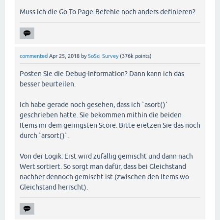
Muss ich die Go To Page-Befehle noch anders definieren?
if
 (

  (
$maxis
[
0
] == 
"Log"
) 
and
  (
$maxis
[
1
] == 
"Soz"
)

) {

  setPageOrder (
'SE01-SE11, SE20, SE12-SE19, WF07,
commented
Apr 25, 2018
by
SoSci Survey
(
376k
points)
Posten Sie die Debug-Information? Dann kann ich das
}

besser beurteilen.
if
 (

Ich habe gerade noch gesehen, dass ich `asort()`
  (
$maxis
[
0
] == 
"Log"
) 
and
geschrieben hatte. Sie bekommen mithin die beiden
  (
$maxis
[
1
] == 
"Kre"
)

) {

Items mi dem geringsten Score. Bitte eretzen Sie das noch
  setPageOrder (
'KR01-KR14, WF07, LM01-LM13, WF03'
)
durch `arsort()`.
}

Von der Logik: Erst wird zufällig gemischt und dann nach
Wert sortiert. So sorgt man dafür, dass bei Gleichstand
if
 (

nachher dennoch gemischt ist (zwischen den Items wo
  (
$maxis
[
0
] == 
"Kre"
) 
and
Gleichstand herrscht).
  (
$maxis
[
1
] == 
"Log"
)

) {

  setPageOrder (
'LM01-LM13, WF07, KR01-KR14, WF03'
)