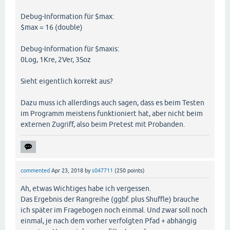
Debug-Information für $max:
if
 (

$max = 16 (double)
  (
$maxis
[
0
] == 
"Ver"
) 
and
  (
$maxis
[
1
] == 
"Soz"
)

Debug-Information für $maxis:
) { 

0Log, 1Kre, 2Ver, 3Soz
  setPageOrder(
'SE01-SE11, SE20, SE12-SE19, WF07, 
Sieht eigentlich korrekt aus?
}

Dazu muss ich allerdings auch sagen, dass es beim Testen
if
 (

im Programm meistens funktioniert hat, aber nicht beim
  (
$maxis
[
0
] == 
"Soz"
) 
and
externen Zugriff, also beim Pretest mit Probanden.
  (
$maxis
[
1
] == 
"Ver"
)

) {

  setPageOrder(
'VE01-VE68, WF07, SE01-SE11, SE20, 
commented
Apr 23, 2018
by
s047711
(
250
points)
}

Ah, etwas Wichtiges habe ich vergessen.
if
 (

Das Ergebnis der Rangreihe (ggbf. plus Shuffle) brauche
  (
$maxis
[
0
] == 
"Kre"
) 
and
ich später im Fragebogen noch einmal. Und zwar soll noch
  (
$maxis
[
1
] == 
"Soz"
)

) {

einmal, je nach dem vorher verfolgten Pfad + abhängig