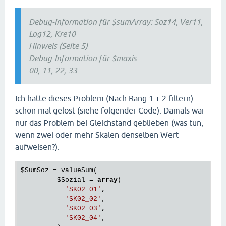
       );

Debug-Information für $sumArray: Soz14, Ver11,
$SumKre
 = valueSum(

Log12, Kre10
$Kreativ
 = 
array
(

'SK02_13'
,

Hinweis (Seite 5)
'SK02_14'
,

Debug-Information für $maxis:
'SK02_15'
,

00, 11, 22, 33
'SK02_16'
,

         )

       );

Ich hatte dieses Problem (Nach Rang 1 + 2 filtern)
schon mal gelöst (siehe folgender Code). Damals war
nur das Problem bei Gleichstand geblieben (was tun,
$sumArray
 = 
array
(
"Soz"
 => 
$SumSoz
, 
"Ver"
 => 
$SumV
wenn zwei oder mehr Skalen denselben Wert
debug(
$sumArray
);

aufweisen?).
shuffle(
$sumArray
);

asort(
$sumArray
$maxis
 = array_keys(
$sumArray
);

$SumSoz
 = valueSum(

debug(
$maxis
);

$Sozial
 = 
array
(

shuffle(
$maxis
);

'SK02_01'
,

'SK02_02'
,

'SK02_03'
,

'SK02_04'
,
