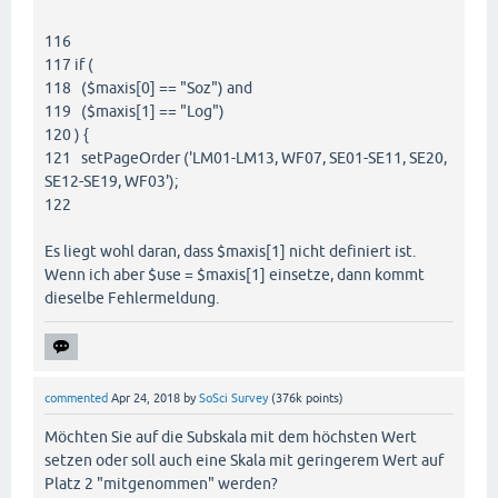
116
117 if (
118 ($maxis[0] == "Soz") and
119 ($maxis[1] == "Log")
120 ) {
121 setPageOrder ('LM01-LM13, WF07, SE01-SE11, SE20,
SE12-SE19, WF03');
122
Es liegt wohl daran, dass $maxis[1] nicht definiert ist.
Wenn ich aber $use = $maxis[1] einsetze, dann kommt
dieselbe Fehlermeldung.
commented
Apr 24, 2018
by
SoSci Survey
(
376k
points)
Möchten Sie auf die Subskala mit dem höchsten Wert
setzen oder soll auch eine Skala mit geringerem Wert auf
Platz 2 "mitgenommen" werden?