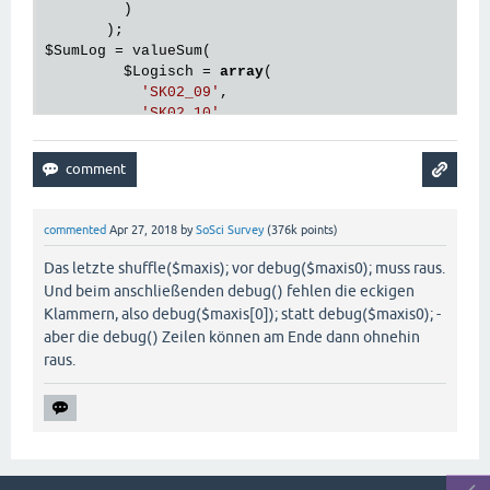
         )

$SumLog
 = valueSum(

$Logisch
 = 
array
(

'SK02_09'
,

'SK02_10'
,

'SK02_11'
,

'SK02_12'
,

         )

       );

commented
Apr 27, 2018
by
SoSci Survey
(
376k
points)
$SumKre
 = valueSum(

$Kreativ
 = 
array
(

Das letzte shuffle($maxis); vor debug($maxis0); muss raus.
'SK02_13'
,

Und beim anschließenden debug() fehlen die eckigen
'SK02_14'
,

Klammern, also debug($maxis[0]); statt debug($maxis0); -
'SK02_15'
,

aber die debug() Zeilen können am Ende dann ohnehin
'SK02_16'
,

raus.
         )

       );

$sumArray
 = 
array
(
"Soz"
 => 
$SumSoz
, 
"Ver"
 => 
$SumV
debug(
$sumArray
// Mischen unter Beibehaltung der Zuordnung