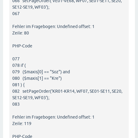
066 setPageOrder('VE01-VE68, WF07, SE01-SE11, SE20,
SE12-SE19, WF03');
067
Fehler im Fragebogen: Undefined offset: 1
Zeile: 80
PHP-Code
077
078 if (
079 ($maxis[0] == "Soz") and
080 ($maxis[1] == "Kre")
081 ) {
082 setPageOrder('KR01-KR14, WF07, SE01-SE11, SE20,
SE12-SE19, WF03');
083
Fehler im Fragebogen: Undefined offset: 1
Zeile: 119
PHP-Code