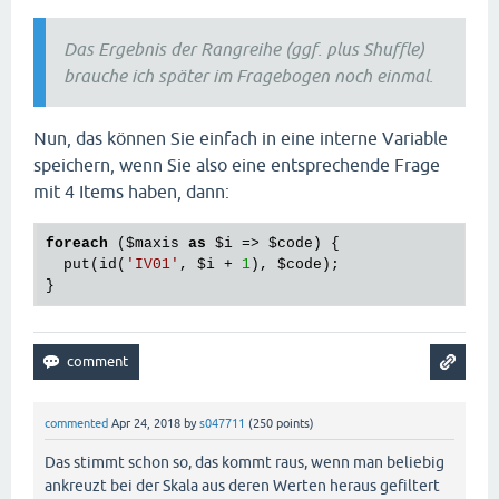
}

Das Ergebnis der Rangreihe (ggf. plus Shuffle)
brauche ich später im Fragebogen noch einmal.
if
 (

  (
$maxis
[
0
] == 
"Log"
) 
and
  (
$maxis
[
1
] == 
"Soz"
)

Nun, das können Sie einfach in eine interne Variable
) {

speichern, wenn Sie also eine entsprechende Frage
  setPageOrder (
'SE01-SE11, SE20, SE12-SE19, WF07,
mit 4 Items haben, dann:
}

foreach
 (
$maxis
as
$i
 => 
$code
) {

  put(id(
'IV01'
, 
$i
 + 
1
), 
$code
);

if
 (

  (
$maxis
[
0
] == 
"Log"
) 
and
  (
$maxis
[
1
] == 
"Kre"
)

) {

  setPageOrder (
'KR01-KR14, WF07, LM01-LM13, WF03'
)
}

commented
Apr 24, 2018
by
s047711
(
250
points)
if
 (

Das stimmt schon so, das kommt raus, wenn man beliebig
  (
$maxis
[
0
] == 
"Kre"
) 
and
  (
$maxis
[
1
] == 
"Log"
)

ankreuzt bei der Skala aus deren Werten heraus gefiltert