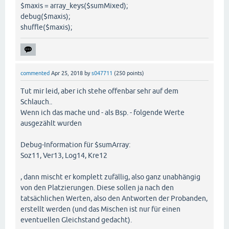
if
 (

$maxis = array_keys($sumMixed);
if
 (

  (
$Dim1
 == 
"Soz"
) 
and
debug($maxis);
  (
$maxis
[
0
] == 
"Log"
) 
and
  (
$Dim2
 == 
"Ver"
)

shuffle($maxis);
  (
$maxis
[
1
] == 
"Ver"
)

) {

) {

  setPageOrder(
'VE01-VE05, WF07, SE01-SE11, SE20, 
  setPageOrder (
'VE01- VE68, WF07, LM01-LM13, WF03
}

commented
Apr 25, 2018
by
s047711
(
250
points)
if
 (

Tut mir leid, aber ich stehe offenbar sehr auf dem
  (
$maxis
[
0
] == 
"Ver"
) 
and
Schlauch..
  (
$maxis
[
1
] == 
"Log"
)

Wenn ich das mache und - als Bsp. - folgende Werte
) {

ausgezählt wurden
  setPageOrder (
'LM01-LM13, WF07, VE01-VE68, WF03'
)
Debug-Information für $sumArray:
}

Soz11, Ver13, Log14, Kre12
if
 (

  (
$maxis
[
0
] == 
"Soz"
) 
and
, dann mischt er komplett zufällig, also ganz unabhängig
  (
$maxis
[
1
] == 
"Log"
)

von den Platzierungen. Diese sollen ja nach den
) {

tatsächlichen Werten, also den Antworten der Probanden,
  setPageOrder (
'LM01-LM13, WF07, SE01-SE11, SE20,
erstellt werden (und das Mischen ist nur für einen
eventuellen Gleichstand gedacht).
}
