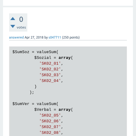
0
votes
answered
Apr 27, 2018
by
s047711
(
250
points)
$SumSoz
 = valueSum(

$Sozial
 = 
array
(

'SK02_01'
,

'SK02_02'
,

'SK02_03'
,

'SK02_04'
,

         )

       );

$SumVer
 = valueSum(

$Verbal
 = 
array
(

'SK02_05'
,

'SK02_06'
,

'SK02_07'
,

'SK02_08'
,
