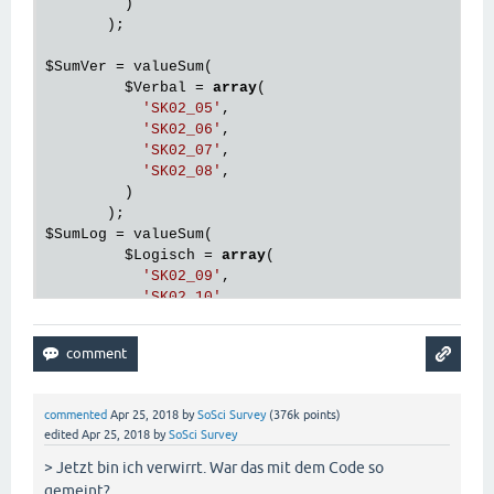
if
 (

         )

  (
$maxis
[
0
] == 
"Ver"
) 
and
       );

  (
$maxis
[
1
] == 
"Soz"
)

) { 

$SumVer
 = valueSum(

  setPageOrder(
'SE01-SE11, SE20, SE12-SE19, WF07, 
$Verbal
 = 
array
(

'SK02_05'
,

}

'SK02_06'
,

'SK02_07'
,

'SK02_08'
,

if
 (

         )

  (
$maxis
[
0
] == 
"Soz"
) 
and
  (
$maxis
[
1
] == 
"Ver"
)

$SumLog
 = valueSum(

) {

$Logisch
 = 
array
(

  setPageOrder(
'VE01-VE68, WF07, SE01-SE11, SE20, 
'SK02_09'
,

'SK02_10'
,

}

'SK02_11'
,

'SK02_12'
,

if
 (

         )

  (
$maxis
[
0
] == 
"Kre"
) 
and
       );

  (
$maxis
[
1
] == 
"Soz"
)

commented
Apr 25, 2018
by
SoSci Survey
(
376k
points)
) {

$SumKre
 = valueSum(

edited
Apr 25, 2018
by
SoSci Survey
  setPageOrder(
'SE01-SE11, SE20, SE12-SE19, WF07, 
$Kreativ
 = 
array
(

'SK02_13'
,

> Jetzt bin ich verwirrt. War das mit dem Code so
}

'SK02_14'
,

gemeint?