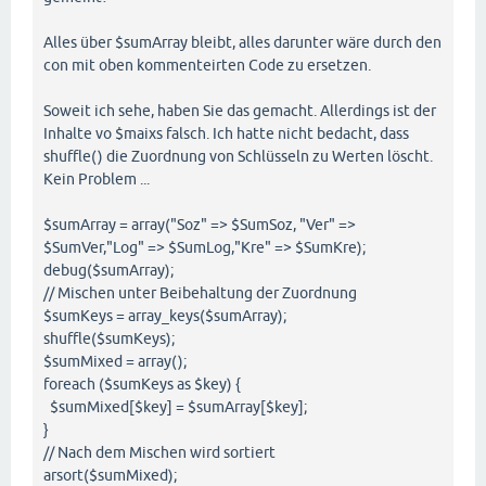
'SK02_15'
,

if
 (

'SK02_16'
,

Alles über $sumArray bleibt, alles darunter wäre durch den
  (
$maxis
[
0
] == 
"Soz"
) 
and
         )

con mit oben kommenteirten Code zu ersetzen.
  (
$maxis
[
1
] == 
"Kre"
)

       );

) {

Soweit ich sehe, haben Sie das gemacht. Allerdings ist der
  setPageOrder(
'KR01-KR14, WF07, SE01-SE11, SE20, 
Inhalte vo $maixs falsch. Ich hatte nicht bedacht, dass
}

shuffle() die Zuordnung von Schlüsseln zu Werten löscht.
// Sortiere mir alle Summen und geben sie mir aus
$SumArray
 = 
array
(
"Soz"
 => 
$SumSoz
, 
"Ver"
 => 
$SumV
Kein Problem ...
if
 (

arsort(
$SumArray
  (
$maxis
[
0
] == 
"Ver"
) 
and
$Dim1
 = array_keys(
$SumArray
)[
0
$sumArray = array("Soz" => $SumSoz, "Ver" =>
  (
$maxis
[
1
] == 
"Kre"
)

$Dim2
 = array_keys(
$SumArray
)[
1
];

$SumVer,"Log" => $SumLog,"Kre" => $SumKre);
) {

debug($sumArray);
  setPageOrder (
'KR01-KR14, WF07, VE01-VE68, WF03'
)
// Mischen unter Beibehaltung der Zuordnung
if
 (

$sumKeys = array_keys($sumArray);
}

  (
$Dim1
 == 
"Ver"
) 
and
shuffle($sumKeys);
  (
$Dim2
 == 
"Soz"
)

if
 (

$sumMixed = array();
) { 

  (
$maxis
[
0
] == 
"Kre"
) 
and
  setPageOrder(
'SE01-SE11, SE20, SE12-SE19, WF07, 
foreach ($sumKeys as $key) {
  (
$maxis
[
1
] == 
"Ver"
)

$sumMixed[$key] = $sumArray[$key];
) {

}

}
  setPageOrder (
'VE01-VE68, WF07, KR01-KR14, WF03'
)
// Nach dem Mischen wird sortiert
}

arsort($sumMixed);