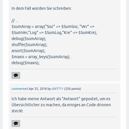
In dem Fall würden Sie schreiben:
// ...
$sumArray = array("Soz" => $SumSoz, "Ver" =>
$SumVer,"Log" => $SumLog,"Kre" => $SumKre);
debug($sumArray);
shuffle($sumArray);
arsort($sumArray);
$maxis = array_keys($sumArray);
debug($maxis);
commented
Apr 25, 2018
by
s047711
(
250
points)
Ich habe meine Antwort als "Antwort" gepostet, um es
Übersichtlicher zu machen, da einiges an Code drinnen
steckt