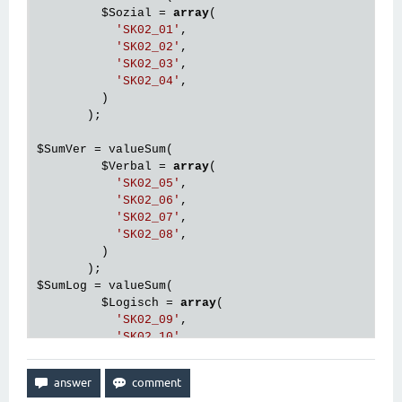
$Sozial
 = 
array
(

'SK02_01'
,

'SK02_02'
,

'SK02_03'
,

'SK02_04'
,

         )

       );

$SumVer
 = valueSum(

$Verbal
 = 
array
(

'SK02_05'
,

'SK02_06'
,

'SK02_07'
,

'SK02_08'
,

         )

$SumLog
 = valueSum(

$Logisch
 = 
array
(

'SK02_09'
,

'SK02_10'
,

'SK02_11'
,

'SK02_12'
,

         )
