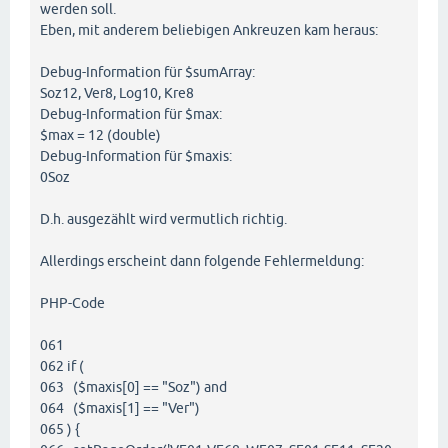
) {

werden soll.
  setPageOrder (
'LM01-LM13, WF07, KR01-KR14, WF03'
)
Eben, mit anderem beliebigen Ankreuzen kam heraus:
Debug-Information für $sumArray:
Soz12, Ver8, Log10, Kre8
Debug-Information für $max:
$max = 12 (double)
Debug-Information für $maxis:
0Soz
D.h. ausgezählt wird vermutlich richtig.
Allerdings erscheint dann folgende Fehlermeldung:
PHP-Code
061
062 if (
063 ($maxis[0] == "Soz") and
064 ($maxis[1] == "Ver")
065 ) {