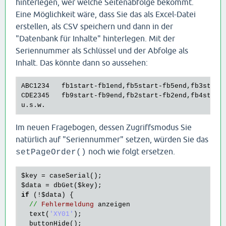
hinterlegen, wer welche Seitenabfolge bekommt.
Eine Möglichkeit wäre, dass Sie das als Excel-Datei
erstellen, als CSV speichern und dann in der
"Datenbank für Inhalte" hinterlegen. Mit der
Seriennummer als Schlüssel und der Abfolge als
Inhalt. Das könnte dann so aussehen:
ABC1234   fb1start-fb1end,fb5start-fb5end,fb3start-
CDE2345   fb9start-fb9end,fb2start-fb2end,fb4start-
Im neuen Fragebogen, dessen Zugriffsmodus Sie
natürlich auf "Seriennummer" setzen, würden Sie das
noch wie folgt ersetzen.
setPageOrder()
$key
 = 
caseSerial
$data
 = 
dbGet
(
$key
if
 (!
$data
) {

//
Fehlermeldung
anzeigen
text
(
'XY01'
);

buttonHide
();
