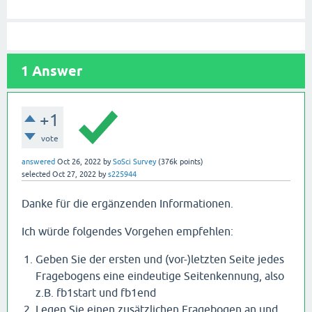
1
Answer
+1
vote
answered
Oct 26, 2022
by
SoSci Survey
(
376k
points)
selected
Oct 27, 2022
by
s225944
Danke für die ergänzenden Informationen.
Ich würde folgendes Vorgehen empfehlen:
Geben Sie der ersten und (vor-)letzten Seite jedes
Fragebogens eine eindeutige Seitenkennung, also
z.B. fb1start und fb1end
Legen Sie einen zusätzlichen Fragebogen an und