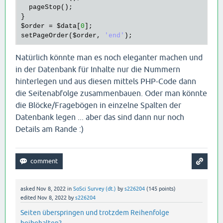
pageStop
();

$order
 = 
$data
[
0
setPageOrder
(
$order
, 
'end'
Natürlich könnte man es noch eleganter machen und
in der Datenbank für Inhalte nur die Nummern
hinterlegen und aus diesen mittels PHP-Code dann
die Seitenabfolge zusammenbauen. Oder man könnte
die Blöcke/Fragebögen in einzelne Spalten der
Datenbank legen ... aber das sind dann nur noch
Details am Rande :)
asked
Nov 8, 2022
in
SoSci Survey (dt.)
by
s226204
(
145
points)
edited
Nov 8, 2022
by
s226204
Seiten überspringen und trotzdem Reihenfolge