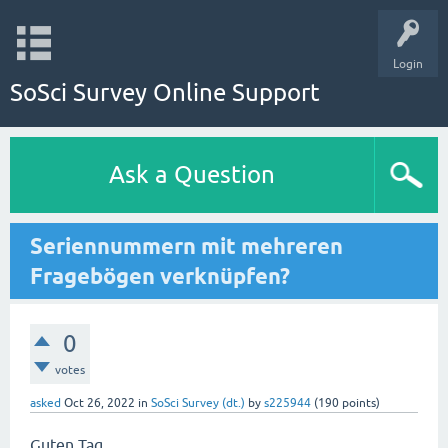
Login
SoSci Survey Online Support
Ask a Question
Seriennummern mit mehreren
Fragebögen verknüpfen?
0
votes
asked
Oct 26, 2022
in
SoSci Survey (dt.)
by
s225944
(
190
points)
Guten Tag,