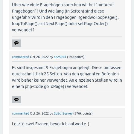
Über wie viele Fragebögen sprechen wir bei "mehrere
Fragebögen"? Und wie lang (in Seiten) sind diese
ungefähr? Wird in den Fragebögen irgendwo loopPage(),
loopToPage(), setNextPage() oder setPageOrder()
verwendet?
commented
Oct 26, 2022
by
s225944
(
190
points)
Es sind insgesamt 9 Fragebögen angelegt. Diese umfassen
durchschnittlich 25 Seiten. Von den genannten Befehlen
wird bisher keiner verwendet. An einzelnen Stellen wird in
einem php-Code goToPage() verwendet.
commented
Oct 26, 2022
by
SoSci Survey
(
376k
points)
Letzte zwei Fragen, bevor ich antworte :)