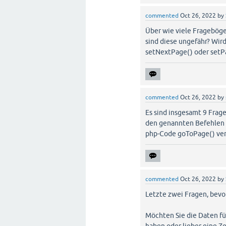
commented
Oct 26, 2022
by
Über wie viele Frageböge
sind diese ungefähr? Wir
setNextPage() oder set
commented
Oct 26, 2022
by
Es sind insgesamt 9 Frag
den genannten Befehlen w
php-Code goToPage() ve
commented
Oct 26, 2022
by
Letzte zwei Fragen, bevor
Möchten Sie die Daten fü