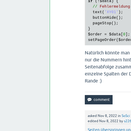
if
 (!
$data
) {

//
Fehlermeldung
text
(
'XY01'
);

buttonHide
();

pageStop
();

$order
 = 
$data
[
0
setPageOrder
(
$orde
Natürlich könnte man 
nur die Nummern hint
Seitenabfolge zusamm
einzelne Spalten der 
Rande :)
asked
Nov 8, 2022
in
SoSci 
edited
Nov 8, 2022
by
s22
Seiten überspringen u