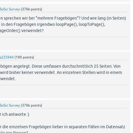
SoSci Survey
(
376k
points)
n sprechen wir bei "mehrere Fragebögen"? Und wie lang (in Seiten)
d in den Fragebögen irgendwo loopPage(), loopToPage(),
PageOrder() verwendet?
s225944
(
190
points)
ebögen angelegt. Diese umfassen durchschnittlich 25 Seiten. Von
ird bisher keiner verwendet. An einzelnen Stellen wird in einem
rwendet.
SoSci Survey
(
376k
points)
 ich antworte :)
r die einzelnen Fragebögen lieber in separaten Fällen im Datensatz