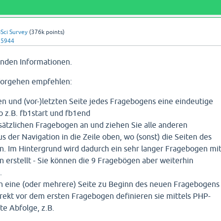
Sci Survey
(
376k
points)
25944
enden Informationen.
Vorgehen empfehlen:
en und (vor-)letzten Seite jedes Fragebogens eine eindeutige
o z.B. fb1start und fb1end
sätzlichen Fragebogen an und ziehen Sie alle anderen
s der Navigation in die Zeile oben, wo (sonst) die Seiten des
. Im Hintergrund wird dadurch ein sehr langer Fragebogen mi
n erstellt - Sie können die 9 Fragebögen aber weiterhin
.
ch eine (oder mehrere) Seite zu Beginn des neuen Fragebogens
irekt vor dem ersten Fragebogen definieren sie mittels PHP-
e Abfolge, z.B.