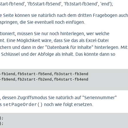
art-fb1end', 'fb5start-fb5end', 'fb3start-fb3end', 'end');
zte Seite können sie natürlich nach dem dritten Fragebogen auch
springen, die Sie eventuell noch einfügen.
ioniert, müssen Sie nur noch hinterlegen, wer welche
. Eine Möglichkeit wäre, dass Sie das als Excel-Datei
ichern und dann in der "Datenbank für Inhalte" hinterlegen. Mit
Schlüssel und der Abfolge als Inhalt. Das könnte dann so
-fb1end,fb5start-fb5end,fb3start-fb3end

-fb9end,fb2start-fb2end,fb4start-fb4end

 dessen Zugriffsmodus Sie natürlich auf "Seriennummer"
as
noch wie folgt ersetzen.
setPageOrder()