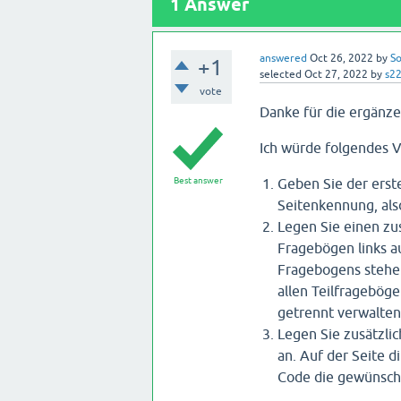
1
Answer
answered
Oct 26, 2022
by
So
+1
selected
Oct 27, 2022
by
s2
vote
Danke für die ergänz
Ich würde folgendes 
Best answer
Geben Sie der erst
Seitenkennung, als
Legen Sie einen zu
Fragebögen links au
Fragebogens stehen
allen Teilfrageböge
getrennt verwalten
Legen Sie zusätzli
an. Auf der Seite d
Code die gewünscht