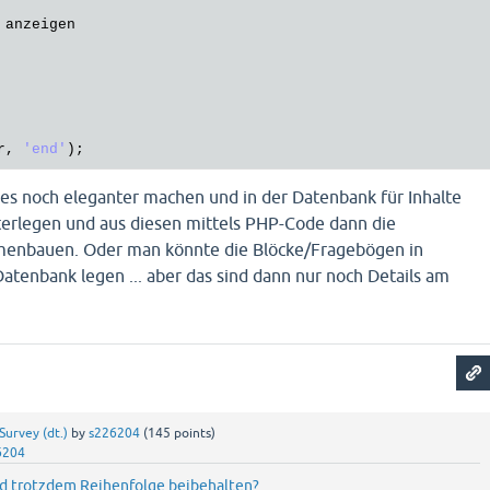
anzeigen
r
, 
'end'
es noch eleganter machen und in der Datenbank für Inhalte
erlegen und aus diesen mittels PHP-Code dann die
enbauen. Oder man könnte die Blöcke/Fragebögen in
Datenbank legen ... aber das sind dann nur noch Details am
Survey (dt.)
by
s226204
(
145
points)
6204
nd trotzdem Reihenfolge beibehalten?