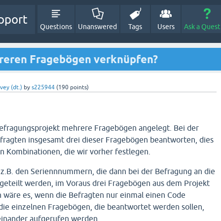
pport
Questions
Unanswered
Tags
Users
Ask a Quest
reren Fragebögen verknüpfen?
vey (dt.)
by
s225944
(
190
points)
efragungsprojekt mehrere Fragebögen angelegt. Bei der
efragten insgesamt drei dieser Fragebögen beantworten, dies
en Kombinationen, die wir vorher festlegen.
, z.B. den Seriennnummern, die dann bei der Befragung an die
geteilt werden, im Voraus drei Fragebögen aus dem Projekt
wäre es, wenn die Befragten nur einmal einen Code
ie einzelnen Fragebögen, die beantwortet werden sollen,
einander aufgerufen werden.