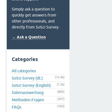
Simply ask a question to
quickly get answers from
other professionals, and
directly from SoSci Survey.
→ Ask a Question
Categories
All categories
(15.4k)
SoSci Survey (dt.)
(1.2k)
SoSci Survey (English)
(885)
Datenauswertung
(367)
Methoden-Fragen
(183)
FAQs