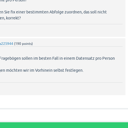
ile pro Person?
 Sie fix einer bestimmten Abfolge zuordnen, das soll nicht
en, korrekt?
s225944
(
190
points)
Fragebögen sollen im besten Fall in einem Datensatz pro Person
en möchten wir im Vorhinein selbst festlegen.