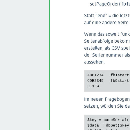
setPageOrder('fb1st
Statt "end" = die let
auf eine andere Seite 
Wenn das soweit funkt
Seitenabfolge bekommt
erstellen, als CSV spe
der Seriennummer als 
aussehen:
ABC1234   fb1start
CDE2345   fb9start
Im neuen Fragebogen,
setzen, würden Sie d
$key
 = 
caseSerial
$data
 = 
dbGet
(
$key