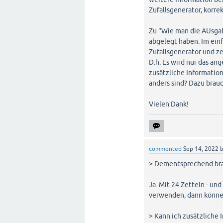
Zufallsgenerator, korre
Zu "Wie man die AUsgab
abgelegt haben. Im einf
Zufallsgenerator und z
D.h. Es wird nur das an
zusätzliche Informatio
anders sind? Dazu brau
Vielen Dank!
commented
Sep 14, 2022
> Dementsprechend brau
Ja. Mit 24 Zetteln - un
verwenden, dann könne
> Kann ich zusätzliche