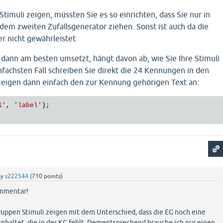
 Stimuli zeigen, müssten Sie es so einrichten, dass Sie nur in
dem zweiten Zufallsgenerator ziehen. Sonst ist auch da die
r nicht gewährleistet.
ann am besten umsetzt, hängt davon ab, wie Sie Ihre Stimuli
nfachsten Fall schreiben Sie direkt die 24 Kennungen in den
zeigen dann einfach den zur Kennung gehörigen Text an:
1'
, 
'label'
);

by
s222544
(
710
points)
ommentar!
ruppen Stimuli zeigen mit dem Unterschied, dass die EG noch eine
nhaltet, die in der KG fehlt. Dementsprechend brauche ich nur einen