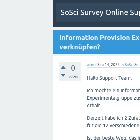
SoSci Survey Online Su
Information Provision E
verknüpfen?
asked
Sep 14, 2022
in
SoSci Sur
0
votes
Hallo Support Team,
ich möchte ein Informa
Experimentalgruppe zusä
erhält.
Derzeit habe ich 2 Zufa
für die 12 verschiedene
Ist der beste Weg, das