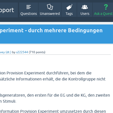
pport
Questions
Unanswered
Tags
Users
Ask a Quest
xperiment - durch mehrere Bedingungen
vey (dt.)
by
s222544
(
710
points)
tion Provision Experiment durchführen, bei dem die
tzliche Informationen erhält, die die Kontrollgruppe nicht
llsgeneratoren, den ersten für die EG und die KG, den zweiten
n Stimuli.
 Information Provision Experiment umzusetzen durch diesen