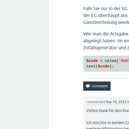
Falls Sie nur in der EG
der EG überhaupt aus 
Gleichverteilung wiede
Wie man die AUsgabe d
abgelegt haben. Im ei
Zufallsgenerator und 
$code
 = value(
'RG0
text(
$code
commented
Sep 14, 2022
Vielen Dank für den K
Ich möchte in beiden G
weitere Information bei