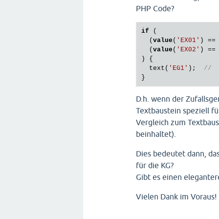
PHP Code?
if
 (

  (
value
(
'EX01'
) ==
  (
value
(
'EX02'
) ==
) {

  text(
'EG1'
);  
// 
D.h. wenn der Zufallsge
Textbaustein speziell fü
Vergleich zum Textbaust
beinhaltet).
Dies bedeutet dann, das
für die KG?
Gibt es einen elegante
Vielen Dank im Voraus!