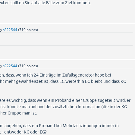
exten sollten Sie auf alle Fälle zum Ziel kommen.
by
s222544
(
710
points)
by
s222544
(
710
points)
len, dass, wenn ich 24 Einträge im Zufallsgenerator habe bei
t mehr gewährleistet ist, dass EG weiterhin EG bleibt und dass KG
e es wichtig, dass wenn ein Proband einer Gruppe zugeteilt wird, er
sonst könnte man anhand der zusätzlichen Information (die in der KG
cher Gruppe man ist.
em angehen, dass ein Proband bei Mehrfachziehungen immer in
t - entweder KG oder EG?