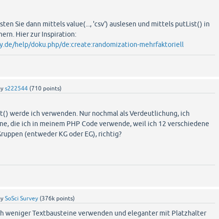
sten Sie dann mittels value(..., 'csv') auslesen und mittels putList() in
ern. Hier zur Inspiration:
y.de/help/doku.php/de:create:randomization-mehrfaktoriell
by
s222544
(
710
points)
t() werde ich verwenden. Nur nochmal als Verdeutlichung, ich
ne, die ich in meinem PHP Code verwende, weil ich 12 verschiedene
Gruppen (entweder KG oder EG), richtig?
by
SoSci Survey
(
376k
points)
h weniger Textbausteine verwenden und eleganter mit Platzhalter