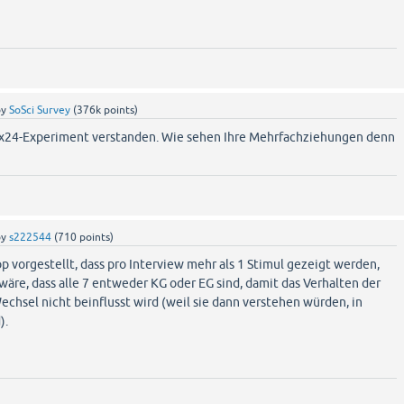
by
SoSci Survey
(
376k
points)
s 2x24-Experiment verstanden. Wie sehen Ihre Mehrfachziehungen denn
by
s222544
(
710
points)
op vorgestellt, dass pro Interview mehr als 1 Stimul gezeigt werden,
g wäre, dass alle 7 entweder KG oder EG sind, damit das Verhalten der
chsel nicht beinflusst wird (weil sie dann verstehen würden, in
).