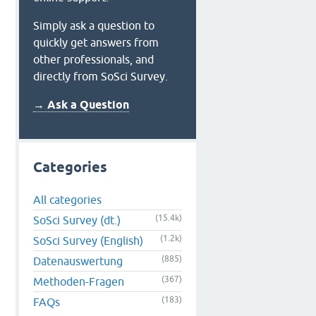
Simply ask a question to
quickly get answers from
other professionals, and
directly from SoSci Survey.
→ Ask a Question
Categories
All categories
(15.4k)
SoSci Survey (dt.)
(1.2k)
SoSci Survey (English)
(885)
Datenauswertung
(367)
Methoden-Fragen
(183)
FAQs