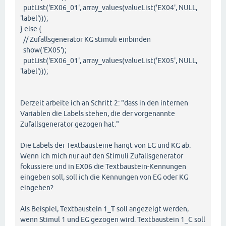
putList('EX06_01', array_values(valueList('EX04', NULL,
'label')));
} else {
// Zufallsgenerator KG stimuli einbinden
show('EX05');
putList('EX06_01', array_values(valueList('EX05', NULL,
'label')));
Derzeit arbeite ich an Schritt 2: "dass in den internen
Variablen die Labels stehen, die der vorgenannte
Zufallsgenerator gezogen hat."
Die Labels der Textbausteine hängt von EG und KG ab.
Wenn ich mich nur auf den Stimuli Zufallsgenerator
fokussiere und in EX06 die Textbaustein-Kennungen
eingeben soll, soll ich die Kennungen von EG oder KG
eingeben?
Als Beispiel, Textbaustein 1_T soll angezeigt werden,
wenn Stimul 1 und EG gezogen wird. Textbaustein 1_C soll