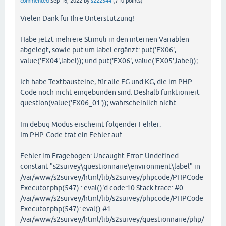
commented
Sep 16, 2022
by
s222544
(
710
points)
Vielen Dank für Ihre Unterstützung!
Habe jetzt mehrere Stimuli in den internen Variablen
abgelegt, sowie put um label ergänzt: put('EX06',
value('EX04',label)); und put('EX06', value('EX05',label));
Ich habe Textbausteine, für alle EG und KG, die im PHP
Code noch nicht eingebunden sind. Deshalb funktioniert
question(value('EX06_01')); wahrscheinlich nicht.
Im debug Modus erscheint folgender Fehler:
Im PHP-Code trat ein Fehler auf.
Fehler im Fragebogen: Uncaught Error: Undefined
constant "s2survey\questionnaire\environment\label" in
/var/www/s2survey/html/lib/s2survey/phpcode/PHPCode
Executor.php(547) : eval()'d code:10 Stack trace: #0
/var/www/s2survey/html/lib/s2survey/phpcode/PHPCode
Executor.php(547): eval() #1
/var/www/s2survey/html/lib/s2survey/questionnaire/php/