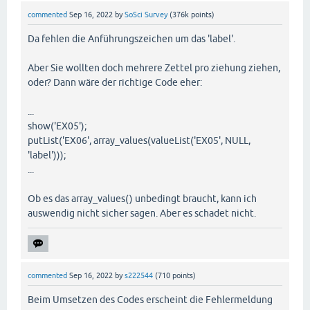
commented
Sep 16, 2022
by
SoSci Survey
(
376k
points)
Da fehlen die Anführungszeichen um das 'label'.
Aber Sie wollten doch mehrere Zettel pro ziehung ziehen,
oder? Dann wäre der richtige Code eher:
...
show('EX05');
putList('EX06', array_values(valueList('EX05', NULL,
'label')));
...
Ob es das array_values() unbedingt braucht, kann ich
auswendig nicht sicher sagen. Aber es schadet nicht.
commented
Sep 16, 2022
by
s222544
(
710
points)
Beim Umsetzen des Codes erscheint die Fehlermeldung