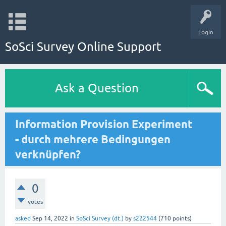
Login
SoSci Survey Online Support
Ask a Question
Information Provision Experiment
- durch mehrere Bedingungen
verknüpfen?
0
votes
asked
Sep 14, 2022
in
SoSci Survey (dt.)
by
s222544
(
710
points)