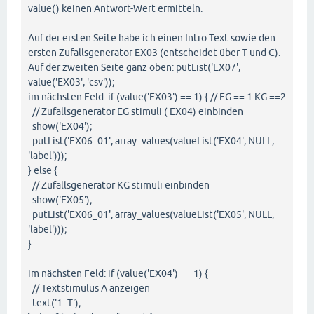
value() keinen Antwort-Wert ermitteln.
Auf der ersten Seite habe ich einen Intro Text sowie den
ersten Zufallsgenerator EX03 (entscheidet über T und C).
Auf der zweiten Seite ganz oben: putList('EX07',
value('EX03', 'csv'));
im nächsten Feld: if (value('EX03') == 1) { // EG == 1 KG ==2
// Zufallsgenerator EG stimuli ( EX04) einbinden
show('EX04');
putList('EX06_01', array_values(valueList('EX04', NULL,
'label')));
} else {
// Zufallsgenerator KG stimuli einbinden
show('EX05');
putList('EX06_01', array_values(valueList('EX05', NULL,
'label')));
}
im nächsten Feld: if (value('EX04') == 1) {
// Textstimulus A anzeigen
text('1_T');