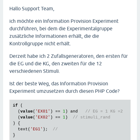
Hallo Support Team,
ich möchte ein Information Provision Experiment
durchführen, bei dem die Experimentalgruppe
zusätzliche Informationen erhält, die die
Kontrollgruppe nicht erhält.
Derzeit habe ich 2 Zufallsgeneratoren, den ersten für
die EG und die KG, den zweiten für die 12
verschiedenen Stimuli.
Ist der beste Weg, das Information Provision
Experiment umzusetzen durch diesen PHP Code?
if
 (

  (
value
(
'EX01'
) == 
1
) and   
// EG = 1 KG =2
  (
value
(
'EX02'
) == 
1
)  
// stimuli_rand
) {

  text(
'EG1'
);  
//  