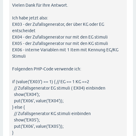
Vielen Dank für Ihre Antwort.
Ich habe jetzt also:
EX03 - der Zufallsgenerator, der über KG oder EG
entscheidet
EX04 - der Zufallsgenerator nur mit den EG stimuli
EX05 - der Zufallsgenerator nur mit den KG stimuli
EX06 - interne Variablen mit 1 Item mit Kennung EG/KG
Stimuli
Folgenden PHP-Code verwende ich:
if (value('EX03') == 1) { // EG == 1 KG ==2
// Zufallsgenerator EG stimuli ( EX04) einbinden
show('EX04');
put('EX06', value('EX04'));
} else {
// Zufallsgenerator KG stimuli einbinden
show('EX05');
put('EX06', value('EX05'));
}