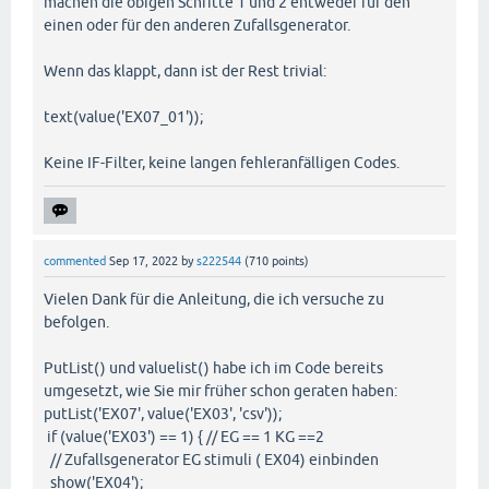
machen die obigen Schritte 1 und 2 entweder für den
einen oder für den anderen Zufallsgenerator.
Wenn das klappt, dann ist der Rest trivial:
text(value('EX07_01'));
Keine IF-Filter, keine langen fehleranfälligen Codes.
commented
Sep 17, 2022
by
s222544
(
710
points)
Vielen Dank für die Anleitung, die ich versuche zu
befolgen.
PutList() und valuelist() habe ich im Code bereits
umgesetzt, wie Sie mir früher schon geraten haben:
putList('EX07', value('EX03', 'csv'));
if (value('EX03') == 1) { // EG == 1 KG ==2
// Zufallsgenerator EG stimuli ( EX04) einbinden
show('EX04');