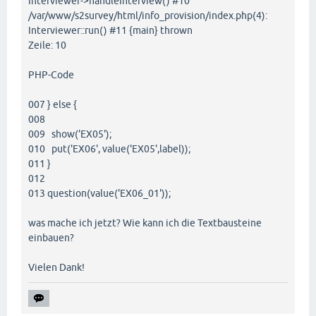
Interviewer->handleInterview() #10
/var/www/s2survey/html/info_provision/index.php(4):
Interviewer::run() #11 {main} thrown
Zeile: 10
PHP-Code
007 } else {
008
009 show('EX05');
010 put('EX06', value('EX05',label));
011 }
012
013 question(value('EX06_01'));
was mache ich jetzt? Wie kann ich die Textbausteine
einbauen?
Vielen Dank!