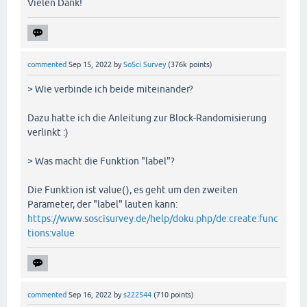
Vielen Dank!
commented
Sep 15, 2022
by
SoSci Survey
(
376k
points)
> Wie verbinde ich beide miteinander?
Dazu hatte ich die Anleitung zur Block-Randomisierung
verlinkt :)
> Was macht die Funktion "label"?
Die Funktion ist value(), es geht um den zweiten
Parameter, der "label" lauten kann:
https://www.soscisurvey.de/help/doku.php/de:create:func
tions:value
commented
Sep 16, 2022
by
s222544
(
710
points)