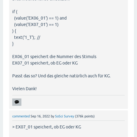
if (
(value('EX06_01') == 1) and
(value('EX07_01') == 1)
) {
text('1_T'); //
}
EX06_01 speichert die Nummer des Stimuls
EX07_01 speichert, ob EG oder KG
Passt das so? Und das gleiche natürlich auch für KG.
Vielen Dank!
commented
Sep 16, 2022
by
SoSci Survey
(
376k
points)
> EX07_01 speichert, ob EG oder KG