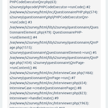
PHPCodeExecutorQnr.php(63):
s2survey\phpcode\PHPCodeExecutor->runCode() #2
/var/www/s2survey/html/inc/QuestionnairePHP.php(574):
s2survey\questionnaire\php\PHPCodeExecutorQnr-
>runCode() #3
/var/www/s2survey/html/lib/s2survey/questionnaire/Ques
tionnaireElement.php(479): QuestionnairePHP-
>runElement() #4
/var/www/s2survey/html/lib/s2survey/questionnaire/QnrP
age.php(1515):
s2survey\questionnaire\QuestionnaireElement->run() #5
/var/www/s2survey/html/lib/s2survey/questionnaire/QnrP
age.php(1434): s2survey\questionnaire\QnrPage-
>runContent() #6
/var/www/s2survey/html/inc/InterviewCase.php(1466):
s2survey\questionnaire\QnrPage->run() #7
/var/www/s2survey/html/inc/Interviewer.php(654):
InterviewCase->createQuestionnairePage() #8
/var/www/s2survey/html/inc/Interviewer.php(823):
Interviewer->handleCreate() #9
/var/www/s2survey/html/inc/Interviewer.php(1963):