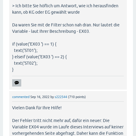
> Ich bitte Sie höflich um Antwort, wie ich herausfinden
kann, ob KG oder EG gewählt wurde
Da waren Sie mit de Filter schon nah dran. Nur lautet die
Variable - laut Ihrer Beschreibung - EX03.
if (value('EX03 ') == 1) {
text('ST01');
} elseif (value('EX03 ') == 2) {
text('ST02');
}
commented
Sep 16, 2022
by
s222544
(
710
points)
Vielen Dank für Ihre Hilfe!
Der Fehler tritt nicht mehr auf, dafür ein neuer: Die
Variable EX04 wurde im Laufe dieses Interviews auf keiner
vorhergehenden Seite abgefragt. Daher kann die Funktion