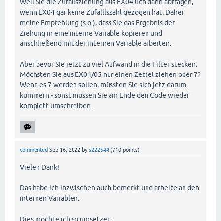
Weil Sie die Zufallsziehung aus EX04 uch dann abfragen,
wenn EX04 gar keine Zufalllszahl gezogen hat. Daher
meine Empfehlung (s.o.), dass Sie das Ergebnis der
Ziehung in eine interne Variable kopieren und
anschließend mit der internen Variable arbeiten.
Aber bevor SIe jetzt zu viel Aufwand in die Filter stecken:
Möchsten Sie aus EX04/05 nur einen Zettel ziehen oder 7?
Wenn es 7 werden sollen, müssten Sie sich jetz darum
kümmern - sonst müssen Sie am Ende den Code wieder
komplett umschreiben.
commented
Sep 16, 2022
by
s222544
(
710
points)
Vielen Dank!
Das habe ich inzwischen auch bemerkt und arbeite an den
internen Variablen.
Dies möchte ich so umsetzen: