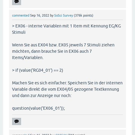
commented
Sep 16, 2022
by
SoSci Survey
(
376k
points)
> EX06 - interne Variablen mit 1 Item mit Kennung EG/KG
Stimuli
Wenn Sie aus EX04 bzw. EX05 jeweils 7 Stimuli ziehen
möchten, dann brauche Sie in EX06 auch 7
Items/Variablen.
> if (value('RG04_01') == 2)
Machen Sie es sich einfacher. Speichern Sie in der internen
Variable direkt die vom EX04/05 gezogene Textkennung
und dann zur Anzeige nur noch:
question(value('EX06_01'));