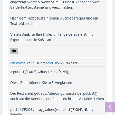
angezeigt werden, wenn Stimul 1 und KG gezogen wird.
Beide Textbausteine sind verschieden.
Nach dem Textbaustein sollen 3 Schieberegler und ein
Textfeld erscheinen.
Vielen Dank für Ihre Hilfe; ich fange gerade erst mit
Experimenten in SoSci an.
commented
Sep 17, 2022
by
SoSci Survey
(
376k
points)
> putList('EX07', value('EX03', 'csv'));
Diese Zeile können Sie m.E. weglassen.
Der Rest sieht gut aus. Allerdings müsste bei putList()
auch nur die Kennung der Frage, nicht der Variable stehen:
putList('EX06', array_values(valueList('EX04', NULL,