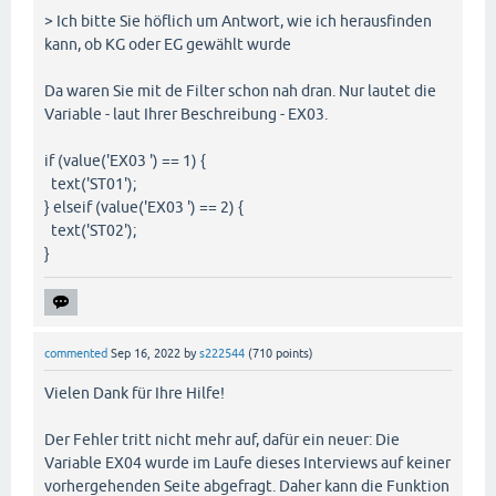
> Ich bitte Sie höflich um Antwort, wie ich herausfinden
kann, ob KG oder EG gewählt wurde
Da waren Sie mit de Filter schon nah dran. Nur lautet die
Variable - laut Ihrer Beschreibung - EX03.
if (value('EX03 ') == 1) {
text('ST01');
} elseif (value('EX03 ') == 2) {
text('ST02');
}
commented
Sep 16, 2022
by
s222544
(
710
points)
Vielen Dank für Ihre Hilfe!
Der Fehler tritt nicht mehr auf, dafür ein neuer: Die
Variable EX04 wurde im Laufe dieses Interviews auf keiner
vorhergehenden Seite abgefragt. Daher kann die Funktion