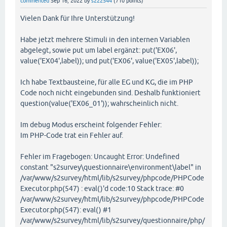
commented
Sep 16, 2022
by
s222544
(
710
points)
Vielen Dank für Ihre Unterstützung!
Habe jetzt mehrere Stimuli in den internen Variablen
abgelegt, sowie put um label ergänzt: put('EX06',
value('EX04',label)); und put('EX06', value('EX05',label));
Ich habe Textbausteine, für alle EG und KG, die im PHP
Code noch nicht eingebunden sind. Deshalb funktioniert
question(value('EX06_01')); wahrscheinlich nicht.
Im debug Modus erscheint folgender Fehler:
Im PHP-Code trat ein Fehler auf.
Fehler im Fragebogen: Uncaught Error: Undefined
constant "s2survey\questionnaire\environment\label" in
/var/www/s2survey/html/lib/s2survey/phpcode/PHPCode
Executor.php(547) : eval()'d code:10 Stack trace: #0
/var/www/s2survey/html/lib/s2survey/phpcode/PHPCode
Executor.php(547): eval() #1
/var/www/s2survey/html/lib/s2survey/questionnaire/php/