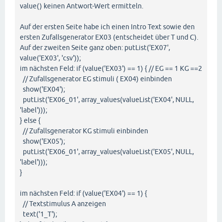
value() keinen Antwort-Wert ermitteln.
Auf der ersten Seite habe ich einen Intro Text sowie den
ersten Zufallsgenerator EX03 (entscheidet über T und C).
Auf der zweiten Seite ganz oben: putList('EX07',
value('EX03', 'csv'));
im nächsten Feld: if (value('EX03') == 1) { // EG == 1 KG ==2
// Zufallsgenerator EG stimuli ( EX04) einbinden
show('EX04');
putList('EX06_01', array_values(valueList('EX04', NULL,
'label')));
} else {
// Zufallsgenerator KG stimuli einbinden
show('EX05');
putList('EX06_01', array_values(valueList('EX05', NULL,
'label')));
}
im nächsten Feld: if (value('EX04') == 1) {
// Textstimulus A anzeigen
text('1_T');