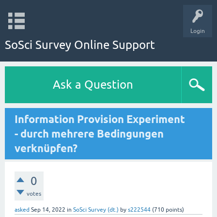
Login
SoSci Survey Online Support
Ask a Question
Information Provision Experiment
- durch mehrere Bedingungen
verknüpfen?
0
votes
asked
Sep 14, 2022
in
SoSci Survey (dt.)
by
s222544
(
710
points)