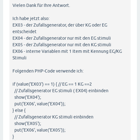
Vielen Dank für Ihre Antwort.
Ich habe jetzt also:
EX03 - der Zufallsgenerator, der über KG oder EG
entscheidet
EX04 - der Zufallsgenerator nur mit den EG stimuli
EX05 - der Zufallsgenerator nur mit den KG stimuli
EX06 - interne Variablen mit 1 Item mit Kennung EG/KG
Stimuli
Folgenden PHP-Code verwende ich:
if (value('EX03') == 1) { // EG == 1 KG ==2
// Zufallsgenerator EG stimuli ( EX04) einbinden
show('EX04');
put('EX06', value('EX04'));
} else {
// Zufallsgenerator KG stimuli einbinden
show('EX05');
put('EX06', value('EX05'));
}