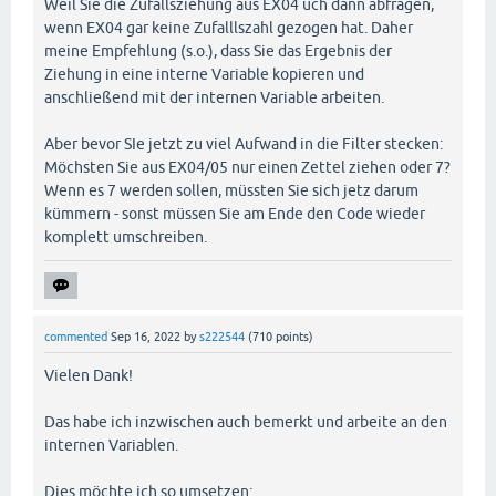
Weil Sie die Zufallsziehung aus EX04 uch dann abfragen,
wenn EX04 gar keine Zufalllszahl gezogen hat. Daher
meine Empfehlung (s.o.), dass Sie das Ergebnis der
Ziehung in eine interne Variable kopieren und
anschließend mit der internen Variable arbeiten.
Aber bevor SIe jetzt zu viel Aufwand in die Filter stecken:
Möchsten Sie aus EX04/05 nur einen Zettel ziehen oder 7?
Wenn es 7 werden sollen, müssten Sie sich jetz darum
kümmern - sonst müssen Sie am Ende den Code wieder
komplett umschreiben.
commented
Sep 16, 2022
by
s222544
(
710
points)
Vielen Dank!
Das habe ich inzwischen auch bemerkt und arbeite an den
internen Variablen.
Dies möchte ich so umsetzen: