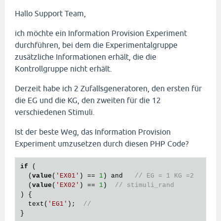
Hallo Support Team,
ich möchte ein Information Provision Experiment
durchführen, bei dem die Experimentalgruppe
zusätzliche Informationen erhält, die die
Kontrollgruppe nicht erhält.
Derzeit habe ich 2 Zufallsgeneratoren, den ersten für
die EG und die KG, den zweiten für die 12
verschiedenen Stimuli.
Ist der beste Weg, das Information Provision
Experiment umzusetzen durch diesen PHP Code?
if
 (

  (
value
(
'EX01'
) == 
1
) and   
// EG = 1 KG =2
  (
value
(
'EX02'
) == 
1
)  
// stimuli_rand
) {

  text(
'EG1'
);  
//  