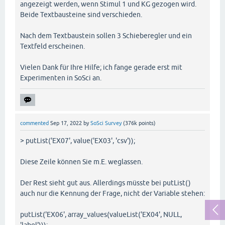
angezeigt werden, wenn Stimul 1 und KG gezogen wird.
Beide Textbausteine sind verschieden.
Nach dem Textbaustein sollen 3 Schieberegler und ein
Textfeld erscheinen.
Vielen Dank für Ihre Hilfe; ich fange gerade erst mit
Experimenten in SoSci an.
commented
Sep 17, 2022
by
SoSci Survey
(
376k
points)
> putList('EX07', value('EX03', 'csv'));
Diese Zeile können Sie m.E. weglassen.
Der Rest sieht gut aus. Allerdings müsste bei putList()
auch nur die Kennung der Frage, nicht der Variable stehen:
putList('EX06', array_values(valueList('EX04', NULL,