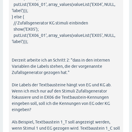
putList('EX06_01', array_values(valueList('EX04', NULL,
'label')));
} else {
// Zufallsgenerator KG stimuli einbinden
show('EX05');
putList('EX06_01', array_values(valueList('EX05', NULL,
'label')));
Derzeit arbeite ich an Schritt 2: "dass in den internen
Variablen die Labels stehen, die der vorgenannte
Zufallsgenerator gezogen hat."
Die Labels der Textbausteine hängt von EG und KG ab.
Wenn ich mich nur auf den Stimuli Zufallsgenerator
fokussiere und in EX06 die Textbaustein-Kennungen
eingeben soll, soll ich die Kennungen von EG oder KG
eingeben?
Als Beispiel, Textbaustein 1_T soll angezeigt werden,
wenn Stimul 1 und EG gezogen wird. Textbaustein 1_C soll