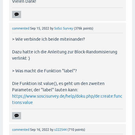
Vielen Dank!
commented
Sep 15, 2022
by
SoSci Survey
(
376k
points)
> Wie verbinde ich beide miteinander?
Dazu hatte ich die Anleitung zur Block-Randomisierung
verlinkt :)
> Was macht die Funktion "label"?
Die Funktion ist value(), es geht um den zweiten
Parameter, der "label" lauten kann:
https://www.soscisurvey.de/help/doku.php/de:create:func
tions:value
commented
Sep 16, 2022
by
s222544
(
710
points)