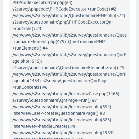
PHPCodeExecutorQnr.php(63):
s2survey\phpcode\PHPCodeExecutor->runCode() #2
/var/www/s2survey/html/inc/QuestionnairePHP.php(574):
s2survey\questionnaire\php\PHPCodeExecutorQnr-
>runCode() #3
/var/www/s2survey/html/lib/s2survey/questionnaire/Ques
tionnaireElement.php(479): QuestionnairePHP-
>runElement() #4
/var/www/s2survey/html/lib/s2survey/questionnaire/QnrP
age.php(1515):
s2survey\questionnaire\QuestionnaireElement->run() #5
/var/www/s2survey/html/lib/s2survey/questionnaire/QnrP
age.php(1434): s2survey\questionnaire\QnrPage-
>runContent() #6
/var/www/s2survey/html/inc/InterviewCase.php(1466):
s2survey\questionnaire\QnrPage->run() #7
/var/www/s2survey/html/inc/Interviewer.php(654):
InterviewCase->createQuestionnairePage() #8
/var/www/s2survey/html/inc/Interviewer.php(823):
Interviewer->handleCreate() #9
/var/www/s2survey/html/inc/Interviewer.php(1963):