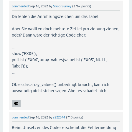
commented
Sep 16, 2022
by
SoSci Survey
(
376k
points)
Da fehlen die Anführungszeichen um das 'label'.
Aber Sie wollten doch mehrere Zettel pro ziehung ziehen,
oder? Dann wäre der richtige Code eher:
...
show('EX05');
putList('EX06', array_values(valueList('EX05', NULL,
'label')));
...
Ob es das array_values() unbedingt braucht, kann ich
auswendig nicht sicher sagen. Aber es schadet nicht.
commented
Sep 16, 2022
by
s222544
(
710
points)
Beim Umsetzen des Codes erscheint die Fehlermeldung