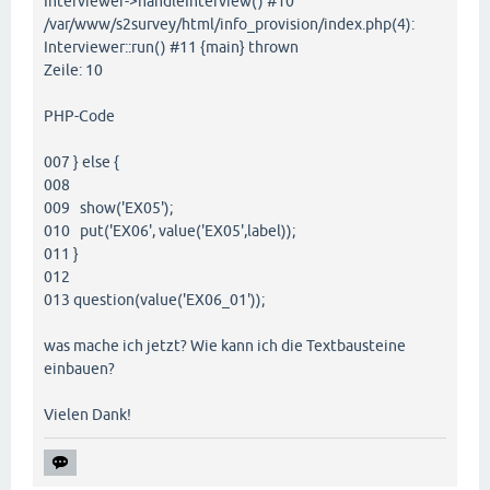
Interviewer->handleInterview() #10
/var/www/s2survey/html/info_provision/index.php(4):
Interviewer::run() #11 {main} thrown
Zeile: 10
PHP-Code
007 } else {
008
009 show('EX05');
010 put('EX06', value('EX05',label));
011 }
012
013 question(value('EX06_01'));
was mache ich jetzt? Wie kann ich die Textbausteine
einbauen?
Vielen Dank!