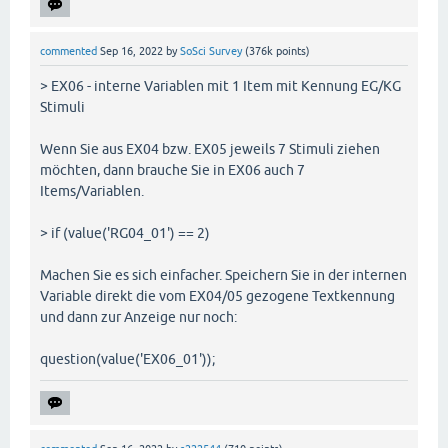
commented
Sep 16, 2022
by
SoSci Survey
(
376k
points)
> EX06 - interne Variablen mit 1 Item mit Kennung EG/KG
Stimuli
Wenn Sie aus EX04 bzw. EX05 jeweils 7 Stimuli ziehen
möchten, dann brauche Sie in EX06 auch 7
Items/Variablen.
> if (value('RG04_01') == 2)
Machen Sie es sich einfacher. Speichern Sie in der internen
Variable direkt die vom EX04/05 gezogene Textkennung
und dann zur Anzeige nur noch:
question(value('EX06_01'));