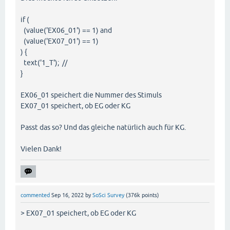
if (
(value('EX06_01') == 1) and
(value('EX07_01') == 1)
) {
text('1_T'); //
}
EX06_01 speichert die Nummer des Stimuls
EX07_01 speichert, ob EG oder KG
Passt das so? Und das gleiche natürlich auch für KG.
Vielen Dank!
commented
Sep 16, 2022
by
SoSci Survey
(
376k
points)
> EX07_01 speichert, ob EG oder KG