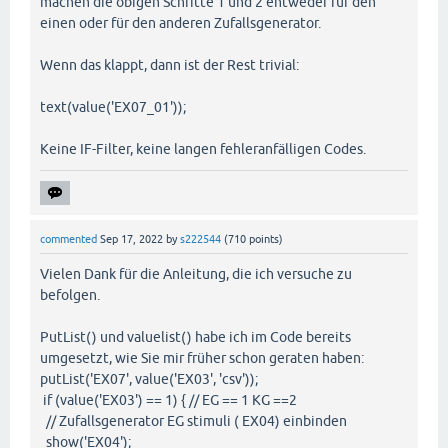
machen die obigen Schritte 1 und 2 entweder für den
einen oder für den anderen Zufallsgenerator.
Wenn das klappt, dann ist der Rest trivial:
text(value('EX07_01'));
Keine IF-Filter, keine langen fehleranfälligen Codes.
commented
Sep 17, 2022
by
s222544
(
710
points)
Vielen Dank für die Anleitung, die ich versuche zu
befolgen.
PutList() und valuelist() habe ich im Code bereits
umgesetzt, wie Sie mir früher schon geraten haben:
putList('EX07', value('EX03', 'csv'));
if (value('EX03') == 1) { // EG == 1 KG ==2
// Zufallsgenerator EG stimuli ( EX04) einbinden
show('EX04');