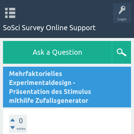
Login
SoSci Survey Online Support
Ask a Question
Mehrfaktorielles
Experimentaldesign -
Präsentation des Stimulus
mithilfe Zufallsgenerator
0
votes