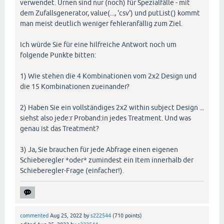
verwendet. Urnen sind nur (noch) für Spezialfälle - mit
dem Zufallsgenerator, value(..., 'csv') und putList() kommt
man meist deutlich weniger fehleranfällig zum Ziel.
Ich würde Sie für eine hilfreiche Antwort noch um
folgende Punkte bitten:
1) Wie stehen die 4 Kombinationen vom 2x2 Design und
die 15 Kombinationen zueinander?
2) Haben Sie ein vollständiges 2x2 within subject Design ...
siehst also jede:r Proband:in jedes Treatment. Und was
genau ist das Treatment?
3) Ja, Sie brauchen für jede Abfrage einen eigenen
Schieberegler *oder* zumindest ein Item innerhalb der
Schieberegler-Frage (einfacher!).
commented
Aug 25, 2022
by
s222544
(
710
points)