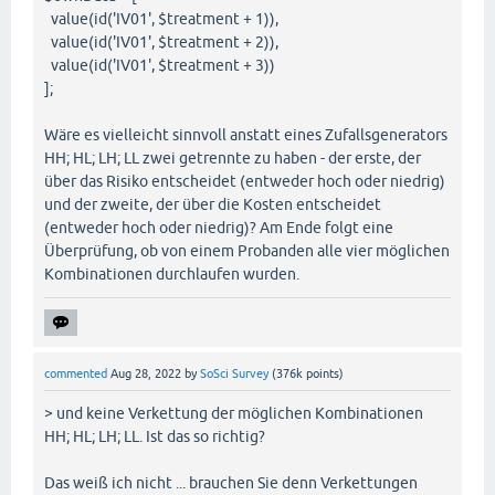
value(id('IV01', $treatment + 1)),
value(id('IV01', $treatment + 2)),
value(id('IV01', $treatment + 3))
];
Wäre es vielleicht sinnvoll anstatt eines Zufallsgenerators
HH; HL; LH; LL zwei getrennte zu haben - der erste, der
über das Risiko entscheidet (entweder hoch oder niedrig)
und der zweite, der über die Kosten entscheidet
(entweder hoch oder niedrig)? Am Ende folgt eine
Überprüfung, ob von einem Probanden alle vier möglichen
Kombinationen durchlaufen wurden.
commented
Aug 28, 2022
by
SoSci Survey
(
376k
points)
> und keine Verkettung der möglichen Kombinationen
HH; HL; LH; LL. Ist das so richtig?
Das weiß ich nicht ... brauchen Sie denn Verkettungen