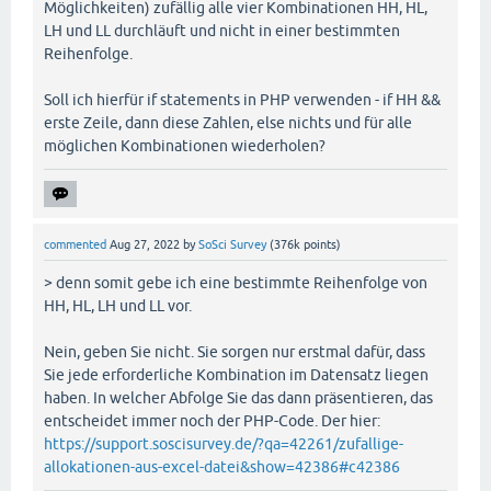
Möglichkeiten) zufällig alle vier Kombinationen HH, HL,
LH und LL durchläuft und nicht in einer bestimmten
Reihenfolge.
Soll ich hierfür if statements in PHP verwenden - if HH &&
erste Zeile, dann diese Zahlen, else nichts und für alle
möglichen Kombinationen wiederholen?
commented
Aug 27, 2022
by
SoSci Survey
(
376k
points)
> denn somit gebe ich eine bestimmte Reihenfolge von
HH, HL, LH und LL vor.
Nein, geben Sie nicht. Sie sorgen nur erstmal dafür, dass
Sie jede erforderliche Kombination im Datensatz liegen
haben. In welcher Abfolge Sie das dann präsentieren, das
entscheidet immer noch der PHP-Code. Der hier:
https://support.soscisurvey.de/?qa=42261/zufallige-
allokationen-aus-excel-datei&show=42386#c42386