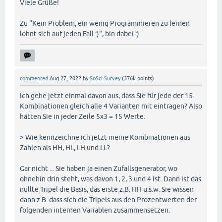
Viele Grüße!
Zu "Kein Problem, ein wenig Programmieren zu lernen
lohnt sich auf jeden Fall :)", bin dabei :)
commented
Aug 27, 2022
by
SoSci Survey
(
376k
points)
Ich gehe jetzt einmal davon aus, dass Sie für jede der 15
Kombinationen gleich alle 4 Varianten mit eintragen? Also
hätten Sie in jeder Zeile 5x3 = 15 Werte.
> Wie kennzeichne ich jetzt meine Kombinationen aus
Zahlen als HH, HL, LH und LL?
Gar nicht ... Sie haben ja einen Zufallsgenerator, wo
ohnehin drin steht, was davon 1, 2, 3 und 4 ist. Dann ist das
nullte Tripel die Basis, das erste z.B. HH u.s.w. Sie wissen
dann z.B. dass sich die Tripels aus den Prozentwerten der
folgenden internen Variablen zusammensetzen: