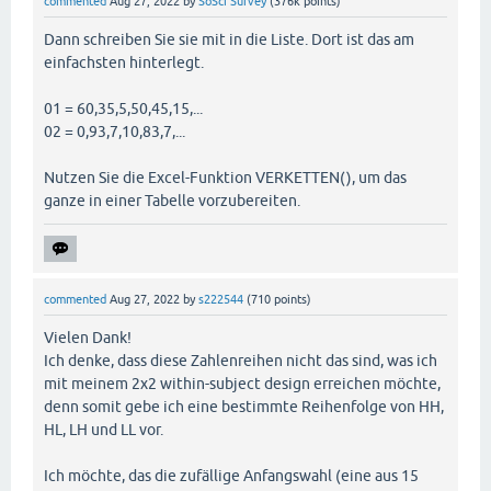
commented
Aug 27, 2022
by
SoSci Survey
(
376k
points)
Dann schreiben Sie sie mit in die Liste. Dort ist das am
einfachsten hinterlegt.
01 = 60,35,5,50,45,15,...
02 = 0,93,7,10,83,7,...
Nutzen Sie die Excel-Funktion VERKETTEN(), um das
ganze in einer Tabelle vorzubereiten.
commented
Aug 27, 2022
by
s222544
(
710
points)
Vielen Dank!
Ich denke, dass diese Zahlenreihen nicht das sind, was ich
mit meinem 2x2 within-subject design erreichen möchte,
denn somit gebe ich eine bestimmte Reihenfolge von HH,
HL, LH und LL vor.
Ich möchte, das die zufällige Anfangswahl (eine aus 15