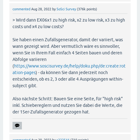
commented
Aug 28, 2022
by
SoSci Survey
(
376k
points)
> Wird dann EX06x1 zu high risk, x2 zu low risk, x3 zu high
costs und x4 zu low costs?
Sie haben einen Zufallsgenerator, damit der variiert, was
wann gezeigt wird. Aber vermutlich wäre es sinnvoller,
wenn Sie in Ihrem Fall einfach 4 Seiten bauen und deren
Abfolge variieren
(
https://www.soscisurvey.de/help/doku.php/de:create:rot
ation-pages
) - da können Sie dann jederzeit noch
entscheiden, ob es 2, 3 oder alle 4 Ausprägungen within-
subject gibt.
Also nächste Schritt: Bauen Sie eine Seite, für "high risk"
inkl. Schiebereglern und nutzen Sie dabei die Werte, die
der 15er-Zufallsgenerator gezogen hat.
commented
Aug 29, 2022
by
s222544
(
710
points)