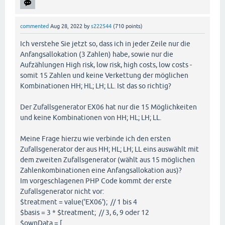
commented
Aug 28, 2022
by
s222544
(
710
points)
Ich verstehe Sie jetzt so, dass ich in jeder Zeile nur die
Anfangsallokation (3 Zahlen) habe, sowie nur die
Aufzählungen High risk, low risk, high costs, low costs -
somit 15 Zahlen und keine Verkettung der möglichen
Kombinationen HH; HL; LH; LL. Ist das so richtig?
Der Zufallsgenerator EX06 hat nur die 15 Möglichkeiten
und keine Kombinationen von HH; HL; LH; LL.
Meine Frage hierzu wie verbinde ich den ersten
Zufallsgenerator der aus HH; HL; LH; LL eins auswählt mit
dem zweiten Zufallsgenerator (wählt aus 15 möglichen
Zahlenkombinationen eine Anfangsallokation aus)?
Im vorgeschlagenen PHP Code kommt der erste
Zufallsgenerator nicht vor:
$treatment = value('EX06'); // 1 bis 4
$basis = 3 * $treatment; // 3, 6, 9 oder 12
$ownData = [