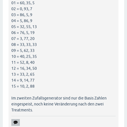
01 = 60, 35, 5
02 = 0, 93, 7
03 = 86, 5, 9
04 = 5, 86, 9
05 = 32, 55, 13
06 = 76, 5, 19
07 = 3, 77, 20
08 = 33, 33, 33
09 = 5, 62, 33
10 = 40, 25, 35
11 = 52, 8, 40
12 = 16, 34, 50
13 = 33, 2, 65
14 = 9, 14, 77
15 = 10, 2, 88
Im zweiten Zufallsgenerator sind nur die Basis Zahlen
eingespeist, noch keine Veränderung nach den zwei
Treatments.