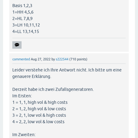
Basis 1,2,3
1=HH 4,5,6
2=HL 7,8,9
3=LH 10,11,12
4=LL 13,14,15
commented
Aug 27, 2022
by
s222544
(
710
points)
Leider verstehe ich Ihre Antwort nicht. Ich bitte um eine
genauere Erklärung.
Derzeit habe ich zwei Zufallsgeneratoren.
Im Ersten:
1 = 1, 1, high vol & high costs
2 = 1, 2, high vol & low costs
3 = 2, 1, low vol & high costs
4 = 2, 2, low vol & low costs
Im Zweiten: