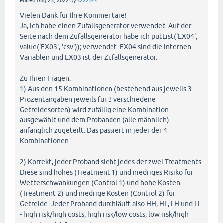
edited
Aug 25, 2022
by
s222544
Vielen Dank für Ihre Kommentare!
Ja, ich habe einen Zufallsgenerator verwendet. Auf der
Seite nach dem Zufallsgenerator habe ich putList('EX04',
value('EX03', 'csv')); verwendet. EX04 sind die internen
Variablen und EX03 ist der Zufallsgenerator.
Zu Ihren Fragen:
1) Aus den 15 Kombinationen (bestehend aus jeweils 3
Prozentangaben jeweils für 3 verschiedene
Getreidesorten) wird zufällig eine Kombination
ausgewählt und dem Probanden (alle männlich)
anfänglich zugeteilt. Das passiert in jeder der 4
Kombinationen.
2) Korrekt, jeder Proband sieht jedes der zwei Treatments.
Diese sind hohes (Treatment 1) und niedriges Risiko für
Wetterschwankungen (Control 1) und hohe Kosten
(Treatment 2) und niedrige Kosten (Control 2) für
Getreide. Jeder Proband durchläuft also HH, HL, LH und LL
- high risk/high costs; high risk/low costs; low risk/high