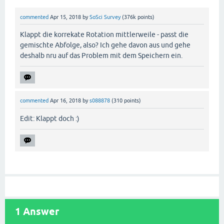
commented
Apr 15, 2018
by
SoSci Survey
(
376k
points)
Klappt die korrekate Rotation mittlerweile - passt die
gemischte Abfolge, also? Ich gehe davon aus und gehe
deshalb nru auf das Problem mit dem Speichern ein.
commented
Apr 16, 2018
by
s088878
(
310
points)
Edit: Klappt doch :)
1
Answer