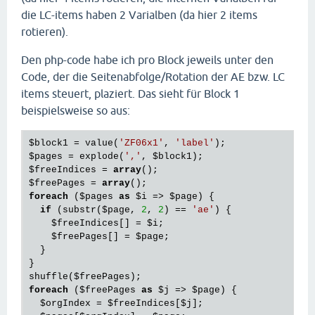
die LC-items haben 2 Varialben (da hier 2 items
rotieren).
Den php-code habe ich pro Block jeweils unter den
Code, der die Seitenabfolge/Rotation der AE bzw. LC
items steuert, plaziert. Das sieht für Block 1
beispielsweise so aus:
$block1
 = value(
'ZF06x1'
, 
'label'
$pages
 = explode(
','
, 
$block1
$freeIndices
 = 
array
$freePages
 = 
array
foreach
 (
$pages
as
$i
 => 
$page
) {

if
 (substr(
$page
, 
2
, 
2
) == 
'ae'
) {

$freeIndices
[] = 
$i
;

$freePages
[] = 
$page
;

  }

}

shuffle(
$freePages
foreach
 (
$freePages
as
$j
 => 
$page
) {

$orgIndex
 = 
$freeIndices
[
$j
];
