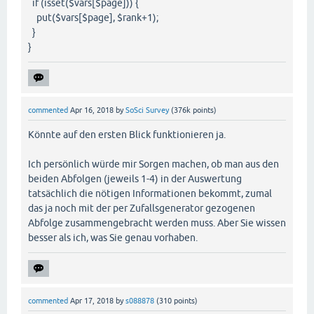
if (isset($vars[$page])) {
put($vars[$page], $rank+1);
}
}
commented
Apr 16, 2018
by
SoSci Survey
(
376k
points)
Könnte auf den ersten Blick funktionieren ja.
Ich persönlich würde mir Sorgen machen, ob man aus den
beiden Abfolgen (jeweils 1-4) in der Auswertung
tatsächlich die nötigen Informationen bekommt, zumal
das ja noch mit der per Zufallsgenerator gezogenen
Abfolge zusammengebracht werden muss. Aber Sie wissen
besser als ich, was Sie genau vorhaben.
commented
Apr 17, 2018
by
s088878
(
310
points)