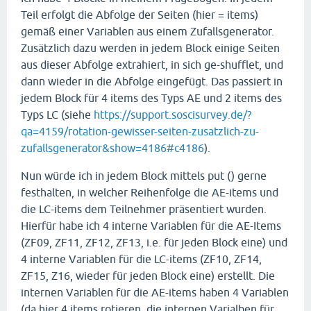
Teil erfolgt die Abfolge der Seiten (hier = items)
gemäß einer Variablen aus einem Zufallsgenerator.
Zusätzlich dazu werden in jedem Block einige Seiten
aus dieser Abfolge extrahiert, in sich ge-shufflet, und
dann wieder in die Abfolge eingefügt. Das passiert in
jedem Block für 4 items des Typs AE und 2 items des
Typs LC (siehe
https://support.soscisurvey.de/?
qa=4159/rotation-gewisser-seiten-zusatzlich-zu-
zufallsgenerator&show=4186#c4186
).
Nun würde ich in jedem Block mittels put () gerne
festhalten, in welcher Reihenfolge die AE-items und
die LC-items dem Teilnehmer präsentiert wurden.
Hierfür habe ich 4 interne Variablen für die AE-Items
(ZF09, ZF11, ZF12, ZF13, i.e. für jeden Block eine) und
4 interne Variablen für die LC-items (ZF10, ZF14,
ZF15, Z16, wieder für jeden Block eine) erstellt. Die
internen Variablen für die AE-items haben 4 Variablen
(da hier 4 items rotieren, die internen Varialben für