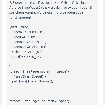
2, 3 oder 4) und die Positionen von C1lcm, C1lcd in der
Abfolge $freePages2 (das wäre dann entweder 1 oder 2)
speichern könnte. Würde das mit folgendem Code
funktionieren?
$vars = array(
'C1aem' => 'ZF09_01',
'C1aed' => 'ZF09_02',
'C1aemps' => 'ZF09_03',
'C1aempd' => 'ZF09_04',
'C1lcm' => 'ZF10_01',
'C1lcd' => 'ZF10_02',
);
foreach ($freePages as $rank => $page) {
if (isset($vars[$page])) {
put($vars[$page], $rank+1);
}
}
foreach ($freePages2 as $rank => $page) {