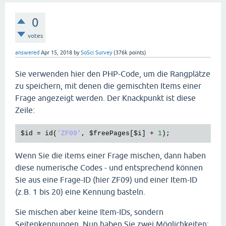
0
votes
answered
Apr 15, 2018
by
SoSci Survey
(
376k
points)
Sie verwenden hier den PHP-Code, um die Rangplätze
zu speichern, mit denen die gemischten Items einer
Frage angezeigt werden. Der Knackpunkt ist diese
Zeile:
$id
 = 
id
(
'ZF09'
, 
$freePages
[
$i
] + 
1
Wenn Sie die items einer Frage mischen, dann haben
diese numerische Codes - und entsprechend können
Sie aus eine Frage-ID (hier ZF09) und einer Item-ID
(z.B. 1 bis 20) eine Kennung basteln.
Sie mischen aber keine Item-IDs, sondern
Seitenkennungen. Nun haben Sie zwei Möglichkeiten: