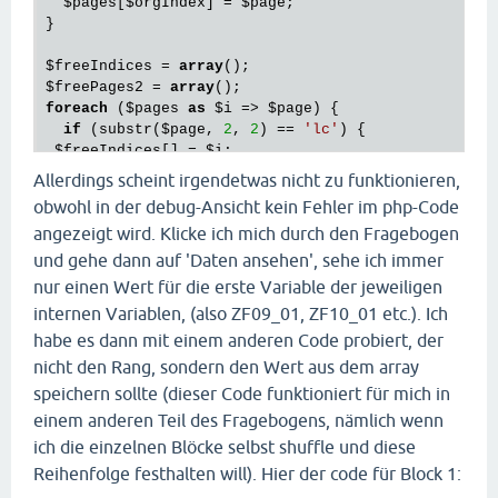
$pages
[
$orgIndex
] = 
$page
;

}

$freeIndices
 = 
array
$freePages2
 = 
array
foreach
 (
$pages
as
$i
 => 
$page
) {

if
 (substr(
$page
, 
2
, 
2
) == 
'lc'
) {

$freeIndices
[] = 
$i
;

$freePages2
[] = 
$page
;

Allerdings scheint irgendetwas nicht zu funktionieren,
  }

obwohl in der debug-Ansicht kein Fehler im php-Code
}

angezeigt wird. Klicke ich mich durch den Fragebogen
shuffle(
$freePages2
foreach
 (
$freePages2
as
$j
 => 
$page
) {

und gehe dann auf 'Daten ansehen', sehe ich immer
$orgIndex
 = 
$freeIndices
[
$j
];

nur einen Wert für die erste Variable der jeweiligen
$pages
[
$orgIndex
] = 
$page
;

internen Variablen, (also ZF09_01, ZF10_01 etc.). Ich
}

habe es dann mit einem anderen Code probiert, der
for
 (
$i
=
0
; 
$i
<count(
$freePages
); 
$i
++) {

nicht den Rang, sondern den Wert aus dem array
// Rang speichern wie oben
speichern sollte (dieser Code funktioniert für mich in
$id
 = id(
'ZF09'
, 
$freePages
[
$i
] + 
1
);

einem anderen Teil des Fragebogens, nämlich wenn
  put(
$id
, 
$i
 + 
1
);

ich die einzelnen Blöcke selbst shuffle und diese
}

Reihenfolge festhalten will). Hier der code für Block 1:
for
 (
$i
=
0
; 
$i
<count(
$freePages2
); 
$i
++) {
