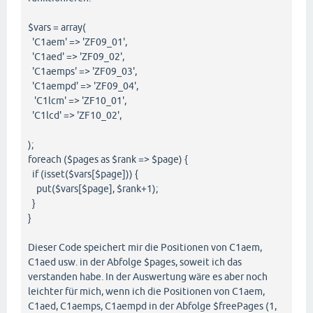
$vars = array(
'C1aem' => 'ZF09_01',
'C1aed' => 'ZF09_02',
'C1aemps' => 'ZF09_03',
'C1aempd' => 'ZF09_04',
'C1lcm' => 'ZF10_01',
'C1lcd' => 'ZF10_02',
);
foreach ($pages as $rank => $page) {
if (isset($vars[$page])) {
put($vars[$page], $rank+1);
}
}
Dieser Code speichert mir die Positionen von C1aem,
C1aed usw. in der Abfolge $pages, soweit ich das
verstanden habe. In der Auswertung wäre es aber noch
leichter für mich, wenn ich die Positionen von C1aem,
C1aed, C1aemps, C1aempd in der Abfolge $freePages (1,