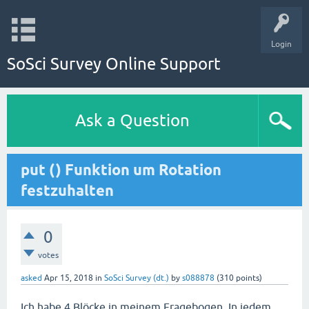
Login
SoSci Survey Online Support
Ask a Question
put () Funktion um Rotation
festzuhalten
0
votes
asked
Apr 15, 2018
in
SoSci Survey (dt.)
by
s088878
(
310
points)
Ich habe 4 Blöcke in meinem Fragebogen. In jedem