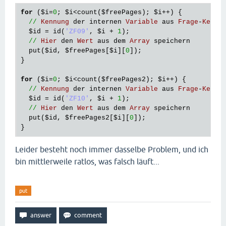
// Rang speichern wie oben
for
 (
$i
=
0
; 
$i
<
count
(
$freePages
); 
$i
++) {

$id
 = id(
'ZF10'
, 
$freePages2
[
$i
] + 
1
);

//
Kennung
der
internen
Variable
aus
Frage
-
Kennu
  put(
$id
, 
$i
 + 
1
);

$id
 = 
id
(
'ZF09'
, 
$i
 + 
1
);

}

//
Hier
den
Wert
aus
dem
Array
speichern
put
(
$id
, 
$freePages
[
$i
][
0
]);

debug(
$block1
);  
// Original-Abfolge
}

debug(
$pages
);  
// Gemischte Abfolge
debug(
$freePages
); 

for
 (
$i
=
0
; 
$i
<
count
(
$freePages2
); 
$i
++) {

debug(
$freePages2
); 

//
Kennung
der
internen
Variable
aus
Frage
-
Kennu
setPageOrder(
$pages
, 
'C1done'
$id
 = 
id
(
'ZF10'
, 
$i
 + 
1
);

//
Hier
den
Wert
aus
dem
Array
speichern
put
(
$id
, 
$freePages2
[
$i
][
0
]);

Leider besteht noch immer dasselbe Problem, und ich
bin mittlerweile ratlos, was falsch läuft...
put