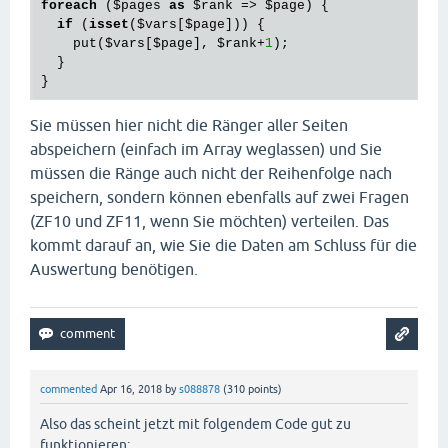
foreach
 (
$pages
as
$rank
 => 
$page
) {

if
 (
isset
(
$vars
[
$page
])) {

    put(
$vars
[
$page
], 
$rank
+
1
);

  }

Sie müssen hier nicht die Ränger aller Seiten
abspeichern (einfach im Array weglassen) und Sie
müssen die Ränge auch nicht der Reihenfolge nach
speichern, sondern können ebenfalls auf zwei Fragen
(ZF10 und ZF11, wenn Sie möchten) verteilen. Das
kommt darauf an, wie Sie die Daten am Schluss für die
Auswertung benötigen.
commented
Apr 16, 2018
by
s088878
(
310
points)
Also das scheint jetzt mit folgendem Code gut zu
funktionieren: