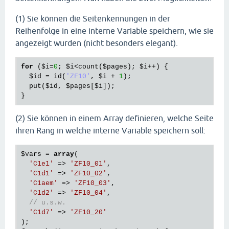
(1) Sie können die Seitenkennungen in der
Reihenfolge in eine interne Variable speichern, wie sie
angezeigt wurden (nicht besonders elegant).
for
 (
$i
=
0
; 
$i
<
count
(
$pages
); 
$i
++) {

$id
 = 
id
(
'ZF10'
, 
$i
 + 
1
);

put
(
$id
, 
$pages
[
$i
]);

(2) Sie können in einem Array definieren, welche Seite
ihren Rang in welche interne Variable speichern soll:
$vars
 = 
array
(

'C1e1'
 => 
'ZF10_01'
,

'C1d1'
 => 
'ZF10_02'
,

'C1aem'
 => 
'ZF10_03'
,

'C1d2'
 => 
'ZF10_04'
,

// u.s.w.
'C1d7'
 => 
'ZF10_20'