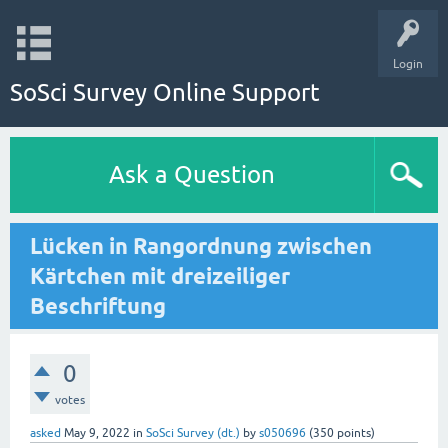
Login
SoSci Survey Online Support
Ask a Question
Lücken in Rangordnung zwischen
Kärtchen mit dreizeiliger
Beschriftung
0
votes
asked
May 9, 2022
in
SoSci Survey (dt.)
by
s050696
(
350
points)