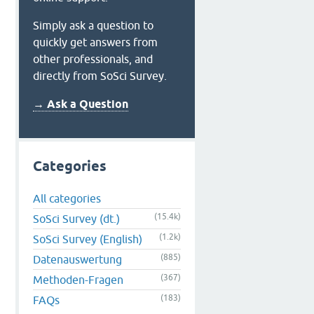
Simply ask a question to
quickly get answers from
other professionals, and
directly from SoSci Survey.
→ Ask a Question
Categories
All categories
(15.4k)
SoSci Survey (dt.)
(1.2k)
SoSci Survey (English)
(885)
Datenauswertung
(367)
Methoden-Fragen
(183)
FAQs