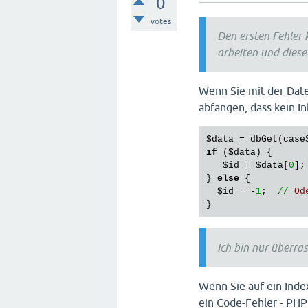
0
votes
Den ersten Fehler 
arbeiten und diese
Wenn Sie mit der Date
abfangen, dass kein In
$data
 = 
dbGet
(
case
if
 (
$data
) {

$id
 = 
$data
[
0
];

} 
else
 {

$id
 = -
1
;  
//
Od
Ich bin nur überra
Wenn Sie auf ein Index
ein Code-Fehler - PHP