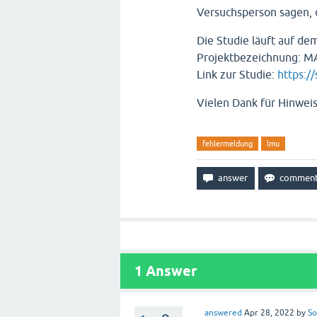
Versuchsperson sagen, d
Die Studie läuft auf de
Projektbezeichnung: M
Link zur Studie:
https:/
Vielen Dank für Hinwei
fehlermeldung
lmu
1
Answer
answered
Apr 28, 2022
by
So