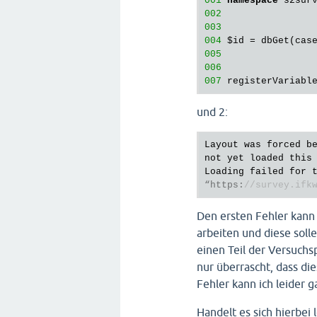
001
namespace
002
003
004
$id
 = dbGet(cas
005
006
007
 registerVariabl
und 2:
Layout was forced be
not yet loaded this 
Loading failed for 
“https:
//survey.ifk
Den ersten Fehler kann 
arbeiten und diese soll
einen Teil der Versuch
nur überrascht, dass di
Fehler kann ich leider g
Handelt es sich hierbei