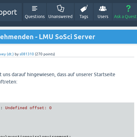
pport
Questions
Unanswered
Tags
Users
Ask a Quest
nehmenden - LMU SoSci Server
vey (dt.)
by
s081310
(
270
points)
 uns darauf hingewiesen, dass auf unserer Startseite
ftreten:
n
: 
Undefined offset: 0