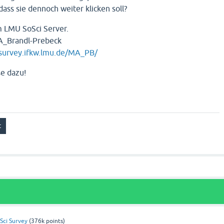
ass sie dennoch weiter klicken soll?
m LMU SoSci Server.
A_Brandl-Prebeck
/survey.ifkw.lmu.de/MA_PB/
se dazu!
Sci Survey
(
376k
points)