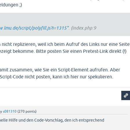
eldungen ;)
w.lmu.de/script/polyfill.js?i=1315”
. (index.php:9
 nicht replizieren, weil ich beim Aufruf des Links nur eine Seite
zeigt bekomme. Bitte posten Sie einen Pretest-Link direkt (!)
.
amit zusammen, wie Sie ein Script-Element aufrufen. Aber
Script-Code nicht posten, kann ich hier nur spekulieren.
by
s081310
(
270
points)
nelle Hilfe und den Code-Vorschlag, den ich entsprechend