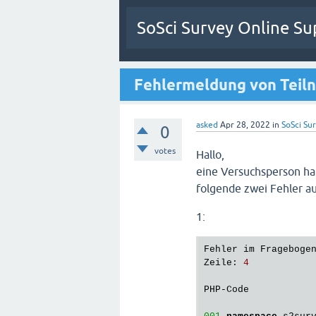
SoSci Survey Online Su
Fehlermeldung von Teil
asked
Apr 28, 2022
in
SoSci Sur
0
votes
Hallo,
eine Versuchsperson hat
folgende zwei Fehler au
1:
Fehler im Frageboge
Zeile
: 
4
PHP-Code
