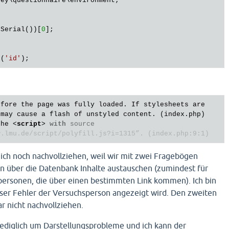
eSerial())[
0
e(
'id'
fore the page was fully loaded. If stylesheets are 

may cause a flash of unstyled content. (index.php)

the 
<
script
>
with
 source 

w.lmu.de/script/polyfill.js?i=1315”. (index.php:9:1)
ich noch nachvollziehen, weil wir mit zwei Fragebögen
en über die Datenbank Inhalte austauschen (zumindest für
spersonen, die über einen bestimmten Link kommen). Ich bin
eser Fehler der Versuchsperson angezeigt wird. Den zweiten
ar nicht nachvollziehen.
 lediglich um Darstellungsprobleme und ich kann der