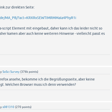
ink zur direkten Seite:
lmu.de/MA_PB/?act=KRXRx5EWTIMRMMaIa4PhyR1i
va-script Element mit eingebaut, daher kann ich das leider nicht so
sher kamen aber auch keine weiteren Hinweise - vielleicht passt es
by
SoSci Survey
(
376k
points)
irefox ansehe, bekomme ich die Begrüßungsseite, aber keine
gt. Welchen Browser muss ich denn verwenden?
by
s081310
(
270
points)