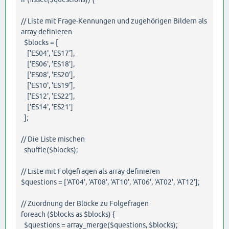
// Liste mit Frage-Kennungen und zugehörigen Bildern als
array definieren
$blocks = [
['ES04', 'ES17'],
['ES06', 'ES18'],
['ES08', 'ES20'],
['ES10', 'ES19'],
['ES12', 'ES22'],
['ES14', 'ES21']
];
// Die Liste mischen
shuffle($blocks);
// Liste mit Folgefragen als array definieren
$questions = ['AT04', 'AT08', 'AT10', 'AT06', 'AT02', 'AT12'];
// Zuordnung der Blöcke zu Folgefragen
foreach ($blocks as $blocks) {
$questions = array_merge($questions, $blocks);