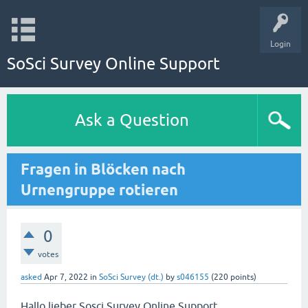
Login
SoSci Survey Online Support
Ask a Question
Fragen in Blöcken nach
Urnengruppe rotieren
0
votes
asked
Apr 7, 2022
in
SoSci Survey (dt.)
by
s046155
(
220
points)
Hallo lieber Sosci Survey Online Support,