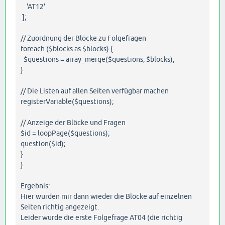
'AT12'
];
// Zuordnung der Blöcke zu Folgefragen
foreach ($blocks as $blocks) {
$questions = array_merge($questions, $blocks);
}
// Die Listen auf allen Seiten verfügbar machen
registerVariable($questions);
// Anzeige der Blöcke und Fragen
$id = loopPage($questions);
question($id);
}
}
Ergebnis:
Hier wurden mir dann wieder die Blöcke auf einzelnen
Seiten richtig angezeigt.
Leider wurde die erste Folgefrage AT04 (die richtig