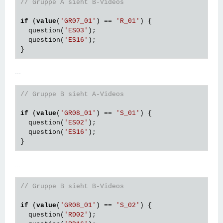
// Gruppe A sieht B-Videos
if
 (
value
(
'GR07_01'
) == 
'R_01'
) {

  question(
'ES03'
);

  question(
'ES16'
);

...
// Gruppe B sieht A-Videos
if
 (
value
(
'GR08_01'
) == 
'S_01'
) {

  question(
'ES02'
);

  question(
'ES16'
);

...
// Gruppe B sieht B-Videos
if
 (
value
(
'GR08_01'
) == 
'S_02'
) {

  question(
'RD02'
);
