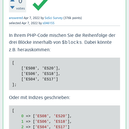
0
votes
answered
Apr 7, 2022
by
SoSci Survey
(
376k
points)
selected
Apr 7, 2022
by
s046155
In Ihrem PHP-Code mischen Sie die Reihenfolge der
drei Blöcke innerhalb von
. Dabei könnte
$blocks
z.B. herauskommen:
[

    ['ES08', 'ES20'],

    ['ES06', 'ES18'],

    ['ES04', 'ES17']

Oder mit Indizes geschrieben:
[

0
 => [
'ES08'
, 
'ES20'
],

1
 => [
'ES06'
, 
'ES18'
],

2
 => [
'ES04'
, 
'ES17'
]
