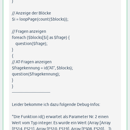
}
// Anzeige der Blöcke
$i = loopPage(count($blocks));
// Fragen anzeigen
foreach ($blocks[$i] as $frage) {
question($frage);
}
{
// AT-Fragen anzeigen
$fragekennung = id('AT', $blocks);
question($fragekennung);
}
}
---------------------------------
Leider bekomme ich dazu folgende Debug-Infos:
"Die Funktion id() erwartet als Parameter Nr. 2 einen
Wert vom Typ integer. Es wurde ein Wert (Array [Array
[ES14, ES21], Array [ES10, ES19], Array [ES08, ES20], ...])