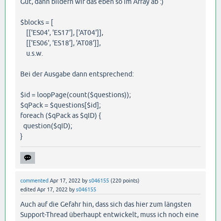
Gut, dann bildern wir das eben so im Array ab :)
$blocks = [
[['ES04', 'ES17'], ['AT04']],
[['ES06', 'ES18'], 'AT08']],
u.s.w.
Bei der Ausgabe dann entsprechend:
$id = loopPage(count($questions));
$qPack = $questions[$id];
foreach ($qPack as $qID) {
question($qID);
}
commented
Apr 17, 2022
by
s046155
(
220
points)
edited
Apr 17, 2022
by
s046155
Auch auf die Gefahr hin, dass sich das hier zum längsten
Support-Thread überhaupt entwickelt, muss ich noch eine