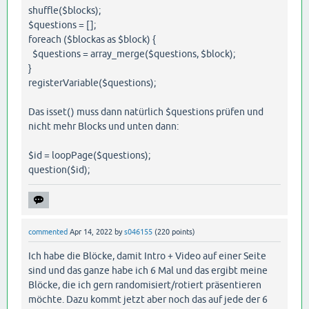
shuffle($blocks);
$questions = [];
foreach ($blockas as $block) {
$questions = array_merge($questions, $block);
}
registerVariable($questions);
Das isset() muss dann natürlich $questions prüfen und
nicht mehr Blocks und unten dann:
$id = loopPage($questions);
question($id);
commented
Apr 14, 2022
by
s046155
(
220
points)
Ich habe die Blöcke, damit Intro + Video auf einer Seite
sind und das ganze habe ich 6 Mal und das ergibt meine
Blöcke, die ich gern randomisiert/rotiert präsentieren
möchte. Dazu kommt jetzt aber noch das auf jede der 6