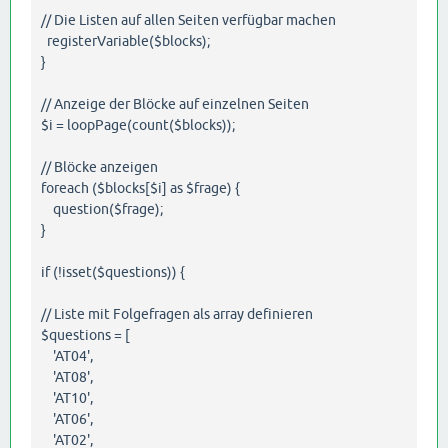
// Die Listen auf allen Seiten verfügbar machen
registerVariable($blocks);
}
// Anzeige der Blöcke auf einzelnen Seiten
$i = loopPage(count($blocks));
// Blöcke anzeigen
foreach ($blocks[$i] as $frage) {
question($frage);
}
if (!isset($questions)) {
// Liste mit Folgefragen als array definieren
$questions = [
'AT04',
'AT08',
'AT10',
'AT06',
'AT02',