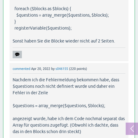
foreach ($blocks as $blocks) {
$questions = array_merge($questions, $blocks);
}
registerVariable($questions);
Sonst haben Sie die Blöcke wieder nicht auf 2 Seiten.
commented
Apr 20, 2022
by
s046155
(
220
points)
Nachdem ich die Fehlermeldung bekommen habe, dass
$questions noch nicht definiert wurde und daher ein
Fehler in der Zeile
$questions = array_merge($questions, $blocks);
angezeigt wurde, habe ich dem Code nochmal separat das
Array für questions zugefügt. (Obwohl ich dachte, dass
das in den Blocks schon drin steckt)