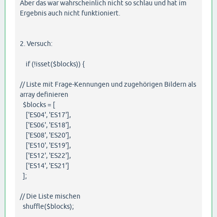
Aber das war wahrscheinlich nicht so schlau und hat im
Ergebnis auch nicht funktioniert.
2. Versuch:
if (!isset($blocks)) {
// Liste mit Frage-Kennungen und zugehörigen Bildern als
array definieren
$blocks = [
['ES04', 'ES17'],
['ES06', 'ES18'],
['ES08', 'ES20'],
['ES10', 'ES19'],
['ES12', 'ES22'],
['ES14', 'ES21']
];
// Die Liste mischen
shuffle($blocks);