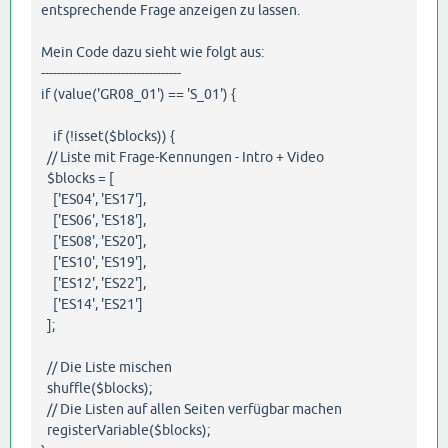
entsprechende Frage anzeigen zu lassen.
Mein Code dazu sieht wie folgt aus:
-----------------------------------
if (value('GR08_01') == 'S_01') {
if (!isset($blocks)) {
// Liste mit Frage-Kennungen - Intro + Video
$blocks = [
['ES04', 'ES17'],
['ES06', 'ES18'],
['ES08', 'ES20'],
['ES10', 'ES19'],
['ES12', 'ES22'],
['ES14', 'ES21']
];
// Die Liste mischen
shuffle($blocks);
// Die Listen auf allen Seiten verfügbar machen
registerVariable($blocks);