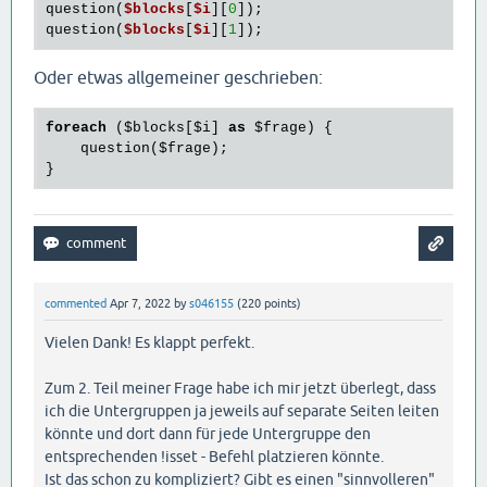
question(
$blocks
[
$i
][
0
]);

question(
$blocks
[
$i
][
1
Oder etwas allgemeiner geschrieben:
foreach
 (
$blocks
[
$i
] 
as
$frage
) {

    question(
$frage
);

commented
Apr 7, 2022
by
s046155
(
220
points)
Vielen Dank! Es klappt perfekt.
Zum 2. Teil meiner Frage habe ich mir jetzt überlegt, dass
ich die Untergruppen ja jeweils auf separate Seiten leiten
könnte und dort dann für jede Untergruppe den
entsprechenden !isset - Befehl platzieren könnte.
Ist das schon zu kompliziert? Gibt es einen "sinnvolleren"