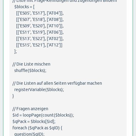
// Liste mit Frage-Kennungen und zugehörigen Bildern
$blocks = [
[['ES05', 'ES17'], ['AT04']],
[['ES07', 'ES18'], ['AT08']],
[['ES09', 'ES20'], ['AT10']],
[['ES11', 'ES19'], ['AT06']],
[['ES13', 'ES22'], ['AT02']],
[['ES15', 'ES21'], ['AT12']]
];
// Die Liste mischen
shuffle($blocks);
// Die Listen auf allen Seiten verfügbar machen
registerVariable($blocks);
}
// Fragen anzeigen
$id = loopPage(count($blocks));
$qPack = $blocks[$id];
foreach ($qPack as $qID) {
question($qID);