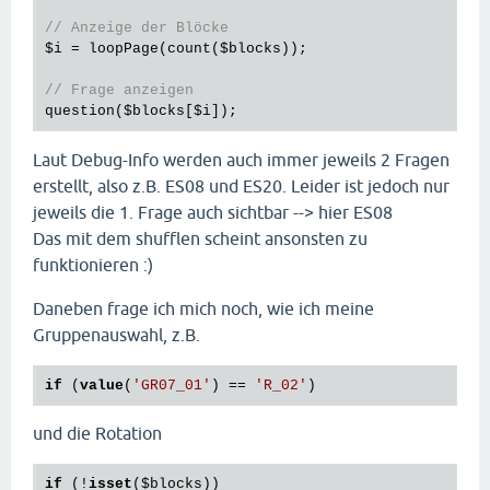
// Anzeige der Blöcke
$i
 = loopPage(count(
$blocks
));

// Frage anzeigen
question(
$blocks
[
$i
Laut Debug-Info werden auch immer jeweils 2 Fragen
erstellt, also z.B. ES08 und ES20. Leider ist jedoch nur
jeweils die 1. Frage auch sichtbar --> hier ES08
Das mit dem shufflen scheint ansonsten zu
funktionieren :)
Daneben frage ich mich noch, wie ich meine
Gruppenauswahl, z.B.
if
 (
value
(
'GR07_01'
) == 
'R_02'
und die Rotation
if
 (!
isset
(
$blocks