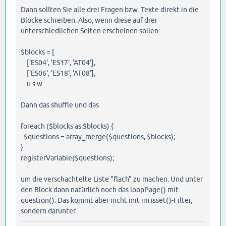
Dann sollten Sie alle drei Fragen bzw. Texte direkt in die
Blöcke schreiben. Also, wenn diese auf drei
unterschiedlichen Seiten erscheinen sollen.
$blocks = [
['ES04', 'ES17', 'AT04'],
['ES06', 'ES18', 'AT08'],
u.s.w.
Dann das shuffle und das
foreach ($blocks as $blocks) {
$questions = array_merge($questions, $blocks);
}
registerVariable($questions);
um die verschachtelte Liste "flach" zu machen. Und unter
den Block dann natürlich noch das loopPage() mit
question(). Das kommt aber nicht mit im isset()-Filter,
sondern darunter.