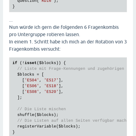
  question(
'RD16'
);

...
Nun würde ich gern die folgenden 6 Fragenkombis
pro Untergruppe rotieren lassen.
In einem 1. Schritt habe ich mich an der Rotation von 3
Fragenkombis versucht:
if
 (!
isset
(
$blocks
)) {

// Liste mit Frage-Kennungen und zugehörigen Bil
$blocks
 = [

    [
'ES04'
, 
'ES17'
],

    [
'ES06'
, 
'ES18'
],

    [
'ES08'
, 
'ES20'
],

  ];

// Die Liste mischen
  shuffle(
$blocks
);

// Die Listen auf allen Seiten verfügbar machen
  registerVariable(
$blocks
);

}
