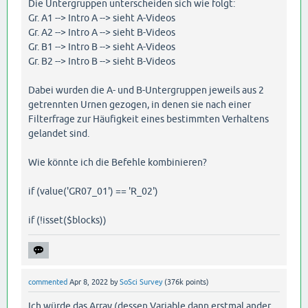
Die Untergruppen unterscheiden sich wie folgt:
Gr. A1 --> Intro A --> sieht A-Videos
Gr. A2 --> Intro A --> sieht B-Videos
Gr. B1 --> Intro B --> sieht A-Videos
Gr. B2 --> Intro B --> sieht B-Videos
Dabei wurden die A- und B-Untergruppen jeweils aus 2
getrennten Urnen gezogen, in denen sie nach einer
Filterfrage zur Häufigkeit eines bestimmten Verhaltens
gelandet sind.
Wie könnte ich die Befehle kombinieren?
if (value('GR07_01') == 'R_02')
if (!isset($blocks))
commented
Apr 8, 2022
by
SoSci Survey
(
376k
points)
Ich würde das Array (dessen Variable dann erstmal ander