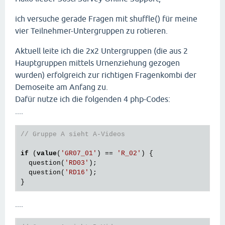
ich versuche gerade Fragen mit shuffle() für meine
vier Teilnehmer-Untergruppen zu rotieren.
Aktuell leite ich die 2x2 Untergruppen (die aus 2
Hauptgruppen mittels Urnenziehung gezogen
wurden) erfolgreich zur richtigen Fragenkombi der
Demoseite am Anfang zu.
Dafür nutze ich die folgenden 4 php-Codes:
....
// Gruppe A sieht A-Videos
if
 (
value
(
'GR07_01'
) == 
'R_02'
) {

  question(
'RD03'
);

  question(
'RD16'
);

....