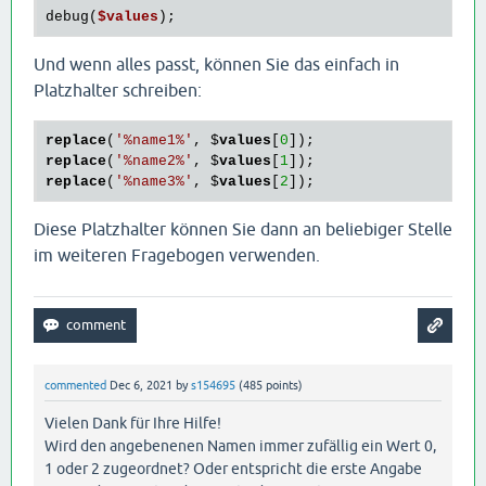
debug(
$values
Und wenn alles passt, können Sie das einfach in
Platzhalter schreiben:
replace
(
'%name1%'
, $
values
[
0
]);
replace
(
'%name2%'
, $
values
[
1
]);
replace
(
'%name3%'
, $
values
[
2
]);
Diese Platzhalter können Sie dann an beliebiger Stelle
im weiteren Fragebogen verwenden.
commented
Dec 6, 2021
by
s154695
(
485
points)
Vielen Dank für Ihre Hilfe!
Wird den angebenenen Namen immer zufällig ein Wert 0,
1 oder 2 zugeordnet? Oder entspricht die erste Angabe