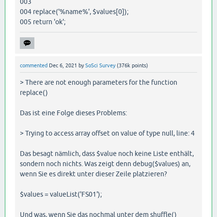
003
004 replace('%name%', $values[0]);
005 return 'ok';
commented
Dec 6, 2021
by
SoSci Survey
(
376k
points)
> There are not enough parameters for the function
replace()
Das ist eine Folge dieses Problems:
> Trying to access array offset on value of type null, line: 4
Das besagt nämlich, dass $value noch keine Liste enthält,
sondern noch nichts. Was zeigt denn debug($values) an,
wenn Sie es direkt unter dieser Zeile platzieren?
$values = valueList('FS01');
Und was, wenn Sie das nochmal unter dem shuffle()