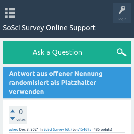
Login
SoSci Survey Online Support
Ask a Question
Antwort aus offener Nennung
randomisiert als Platzhalter
verwenden
0
votes
asked
Dec 3, 2021
in
SoSci Survey (dt.)
by
s154695
(
485
points)