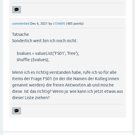
commented
Dec 6, 2021
by
s154695
(
485
points)
Tatsache.
Sonderlich weit bin ich noch nicht:
$values = valueList('FS01', 'free');
shuffle ($values);
Wenn ich es richtig verstanden habe, rufe ich so für alle
Items der Frage FS01 (in der die Namen der Kolleg:innen
genannt werden) die freien Antworten ab und mische
diese. Ist das richtig? Wenn ja: wie kann ich jetzt etwas aus
dieser Liste ziehen?