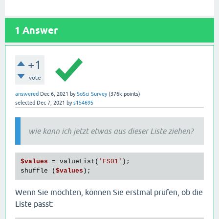
1
Answer
+1
vote
answered
Dec 6, 2021
by
SoSci Survey
(
376k
points)
selected
Dec 7, 2021
by
s154695
wie kann ich jetzt etwas aus dieser Liste ziehen?
$values
 = valueList(
'FS01'
);

shuffle (
$values
Wenn Sie möchten, können Sie erstmal prüfen, ob die
Liste passt: