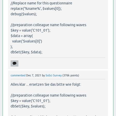
//Replace name for this questionnaire
replace('%name%', $values[0]);
debug($values);
//preparation colleague name following waves
$key = value('C101_01');
$data = array(
value('$values[0]')
);
dbSet($key, $data);
commented
Dec 7, 2021
by
SoSci Survey
(
376k
points)
Alles klar ... ersetzen Sie das bitte wie folgt:
//preparation colleague name following waves
$key = value('C101_01');
dbSet($key, $values);