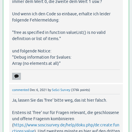
immer dem Wert 0, die zweite dem Wert 1 usw.?
Und wenn ich den Code so einbaue, erhalte ich leider
folgende Fehlermeldung:
"free as specified in function valueList() is no valid
definition or list of items."
und folgende Notice:
"Debug information for $values:
Array (no elements at all)"
commented
Dec 6, 2021
by
SoSci Survey
(
376k
points)
Ja, lassen Sie das 'free' bitte weg, das ist hier falsch.
Erstens ist 'free' nur für Fragen relevant, die geschlossene
und offene Fragenm kombinieren
(
https://www.soscisurvey.de/help/doku.php/de:create:fun
ctions:value
). Und zweitens müsste es hier auf den dritten