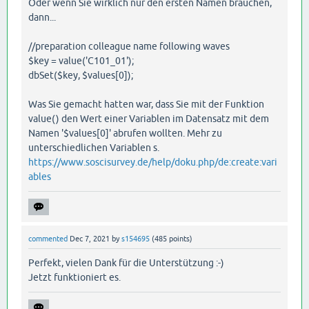
Oder wenn Sie wirklich nur den ersten Namen brauchen,
dann...
//preparation colleague name following waves
$key = value('C101_01');
dbSet($key, $values[0]);
Was Sie gemacht hatten war, dass Sie mit der Funktion
value() den Wert einer Variablen im Datensatz mit dem
Namen '$values[0]' abrufen wollten. Mehr zu
unterschiedlichen Variablen s.
https://www.soscisurvey.de/help/doku.php/de:create:vari
ables
commented
Dec 7, 2021
by
s154695
(
485
points)
Perfekt, vielen Dank für die Unterstützung :-)
Jetzt funktioniert es.