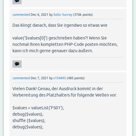
commented
Dec 6, 2021
by
SoSci Survey
(
376k
points)
Das klingt danach, dass Sie irgendwo so etwas wie
value('$values[0]') geschrieben haben?! Wenn Sie
nochmal Ihren kompletten PHP-Code posten möchten,
kann ich mich gerne genauer dazu äußern.
commented
Dec 7, 2021
by
s154695
(
485
points)
Vielen Dank! Genau, der Ausdruck kommt in der
Vorbereitung des Platzhalters für folgende Wellen vor:
$values = valueList('FS01');
debug($values);
shuffle ($values);
debug($values);