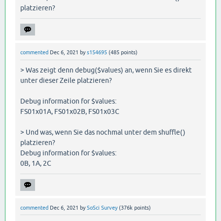
platzieren?
commented
Dec 6, 2021
by
s154695
(
485
points)
> Was zeigt denn debug($values) an, wenn Sie es direkt
unter dieser Zeile platzieren?
Debug information for $values:
FS01x01A, FS01x02B, FS01x03C
> Und was, wenn Sie das nochmal unter dem shuffle()
platzieren?
Debug information for $values:
0B, 1A, 2C
commented
Dec 6, 2021
by
SoSci Survey
(
376k
points)