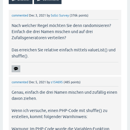
commented
Dec 3, 2021
by
SoSci Survey
(
376k
points)
Nach welcher Regel möchten Sie denn randomisieren?
Einfach die drei Namen mischen und auf drei
Zufallsgeneratoren verteilen?
Das erreichen Sie relative einfach mittels valueList() und
shuffle().
commented
Dec 5, 2021
by
s154695
(
485
points)
Genau, einfach die drei Namen mischen und zufällig einen
davon ziehen.
Wenn ich versuche, einen PHP-Code mit shuffle() zu
erstellen, kommt folgender Warnhinweis:
Warnung: Im PHP-Code wurde die Variablen-Funktion