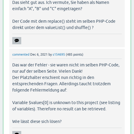
Das sieht gut aus. Ich vermute, Sie haben als Namen
einfach "A", "B" und "C" eingetragen?
Der Code mit dem replace() steht im selben PHP-Code
direkt unter dem valueList() und shuffle() ?
commented
Dec 6, 2021
by
s154695
(
485
points)
Das war der Fehler - sie waren nicht im selben PHP-Code,
nur auf der selben Seite. Vielen Dank!
Der Platzhalter erschient nun richtig in den
entsprechenden Fragen. Allerdings taucht trotzdem
folgende Fehlermeldung auf:
Variable $values[0] is unknown to this project (see listing
of variables). Therefore no result can be retrieved.
Wie lässt diese sich lösen?