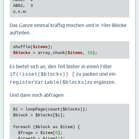
AB02,  3

Das Ganze einmal kräftig mischen und in 10er-Blöcke
aufteilen...
shuffle(
$items
$blocks
 = array_chunk(
$items
, 
10
Es bietet sich an, den Teil bisher in einen Filter
zu packen und ein
if(!isset($blocks)) {
zu ergänzen.
registerVariable($blocks)
Und dann noch abfragen:
$i
 = 
loopPage
(
count
(
$blocks
$block
 = 
$blocks
[
$i
];

foreach
 (
$block
as
$item
) {

$frage
 = 
$item
[
0
];

$itemID
 = 
$item
[
1
];
