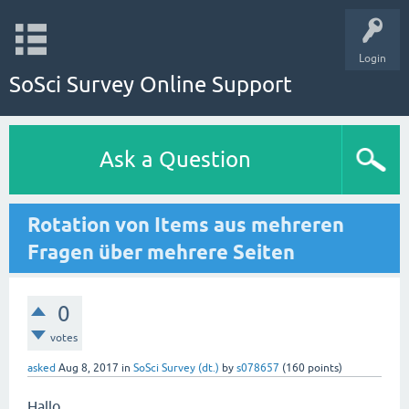
Login
SoSci Survey Online Support
Ask a Question
Rotation von Items aus mehreren
Fragen über mehrere Seiten
0
votes
asked
Aug 8, 2017
in
SoSci Survey (dt.)
by
s078657
(
160
points)
Hallo,