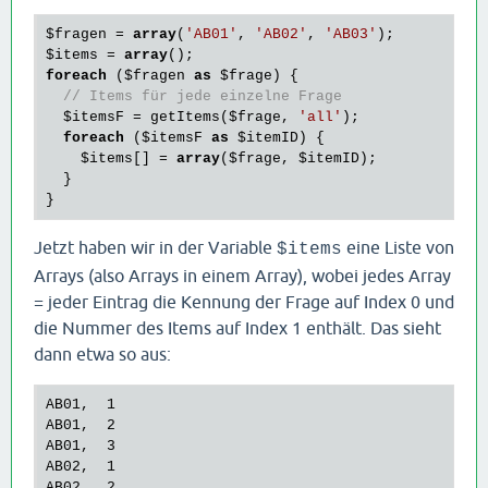
$fragen
 = 
array
(
'AB01'
, 
'AB02'
, 
'AB03'
$items
 = 
array
foreach
 (
$fragen
as
$frage
) {

// Items für jede einzelne Frage
$itemsF
 = getItems(
$frage
, 
'all'
);

foreach
 (
$itemsF
as
$itemID
) {

$items
[] = 
array
(
$frage
, 
$itemID
);

  }

Jetzt haben wir in der Variable
eine Liste von
$items
Arrays (also Arrays in einem Array), wobei jedes Array
= jeder Eintrag die Kennung der Frage auf Index 0 und
die Nummer des Items auf Index 1 enthält. Das sieht
dann etwa so aus:
AB01,  1

AB01,  2

AB01,  3

AB02,  1

AB02,  2
