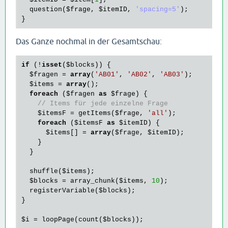
question
(
$frage
, 
$itemID
, 
'spacing=5'
);

Das Ganze nochmal in der Gesamtschau:
if
 (!
isset
(
$blocks
)) {

$fragen
 = 
array
(
'AB01'
, 
'AB02'
, 
'AB03'
);

$items
 = 
array
();

foreach
 (
$fragen
as
$frage
) {

// Items für jede einzelne Frage
$itemsF
 = getItems(
$frage
, 
'all'
);

foreach
 (
$itemsF
as
$itemID
) {

$items
[] = 
array
(
$frage
, 
$itemID
);

    }

  }

  shuffle(
$items
);

$blocks
 = array_chunk(
$items
, 
10
);

  registerVariable(
$blocks
);

}

$i
 = loopPage(count(
$blocks
));
