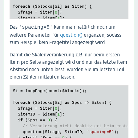
foreach
 (
$blocks
[
$i
] 
as
$item
) {

$frage
 = 
$item
[
0
];

$itemID
 = 
$item
[
1
];

  question(
$frage
, 
$itemID
, 
'spacing=5'
);

Das
kann man natürlich noch um
'spacing=5'
weitere Parameter für
question()
ergänzen, sodass
zum Beispiel kein Fragetitel angezeigt wird.
Damit die Skalenverankerung z.B. nur beim ersten
Item pro Seite angezeigt wird und nur das letzte Item
Abstand nach unten lässt, würden Sie im letzten Teil
einen Zähler mitlaufen lassen.
$i
 = loopPage(count(
$blocks
));

foreach
 (
$blocks
[
$i
] 
as
$pos
 => 
$item
) {

$frage
 = 
$item
[
0
];

$itemID
 = 
$item
[
1
];

if
 (
$pos
 == 
0
) {

// Verankerung nicht deaktiviert beim ersten I
    question(
$frage
, 
$itemID
, 
'spacing=5'
);

  } 
elseif
 (
$pos
 == 
9
) {
