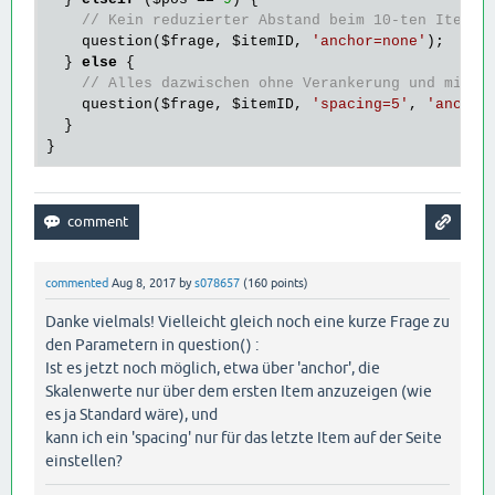
// Kein reduzierter Abstand beim 10-ten Item (
    question(
$frage
, 
$itemID
, 
'anchor=none'
);

  } 
else
 {

// Alles dazwischen ohne Verankerung und mit w
    question(
$frage
, 
$itemID
, 
'spacing=5'
, 
'anchor
  }

commented
Aug 8, 2017
by
s078657
(
160
points)
Danke vielmals! Vielleicht gleich noch eine kurze Frage zu
den Parametern in question() :
Ist es jetzt noch möglich, etwa über 'anchor', die
Skalenwerte nur über dem ersten Item anzuzeigen (wie
es ja Standard wäre), und
kann ich ein 'spacing' nur für das letzte Item auf der Seite
einstellen?