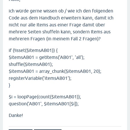
ich würde gerne wissen ob / wie ich den folgenden
Code aus dem Handbuch erweitern kann, damit ich
nicht nur alle Items aus einer Frage damit über
mehrere Seiten shuffeln kann, sondern Items aus
mehreren Fragen (in meinem Fall 2 Fragen)?
if (!isset($itemsAB01)) {
$itemsAB01 = getItems('AB01', 'all');
shuffle($itemsAB01);
$itemsAB01 = array_chunk($itemsAB01, 20);
registerVariable('itemsAB01');
}
$i = loopPage(count($itemsAB01));
question('AB01', $itemsAB01[$i]);
Danke!